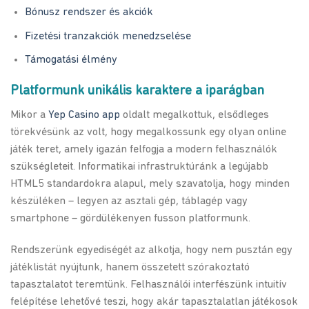
Bónusz rendszer és akciók
Fizetési tranzakciók menedzselése
Támogatási élmény
Platformunk unikális karaktere a iparágban
Mikor a
Yep Casino app
oldalt megalkottuk, elsődleges
törekvésünk az volt, hogy megalkossunk egy olyan online
játék teret, amely igazán felfogja a modern felhasználók
szükségleteit. Informatikai infrastruktúránk a legújabb
HTML5 standardokra alapul, mely szavatolja, hogy minden
készüléken – legyen az asztali gép, táblagép vagy
smartphone – gördülékenyen fusson platformunk.
Rendszerünk egyediségét az alkotja, hogy nem pusztán egy
játéklistát nyújtunk, hanem összetett szórakoztató
tapasztalatot teremtünk. Felhasználói interfészünk intuitív
felépítése lehetővé teszi, hogy akár tapasztalatlan játékosok