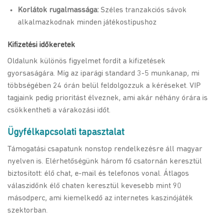
Korlátok rugalmassága:
Széles tranzakciós sávok
alkalmazkodnak minden játékostípushoz
Kifizetési időkeretek
Oldalunk különös figyelmet fordít a kifizetések
gyorsaságára. Míg az iparági standard 3-5 munkanap, mi
többségében 24 órán belül feldolgozzuk a kéréseket. VIP
tagjaink pedig prioritást élveznek, ami akár néhány órára is
csökkentheti a várakozási időt.
Ügyfélkapcsolati tapasztalat
Támogatási csapatunk nonstop rendelkezésre áll magyar
nyelven is. Elérhetőségünk három fő csatornán keresztül
biztosított: élő chat, e-mail és telefonos vonal. Átlagos
válaszidőnk élő chaten keresztül kevesebb mint 90
másodperc, ami kiemelkedő az internetes kaszinójáték
szektorban.