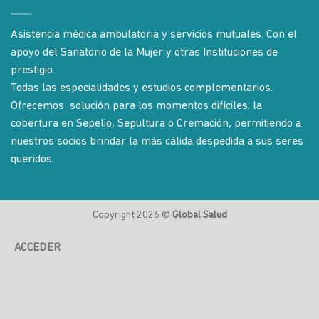
Asistencia médica ambulatoria y servicios mutuales. Con el
apoyo del Sanatorio de la Mujer y otras Instituciones de
prestigio.
Todas las especialidades y estudios complementarios.
Ofrecemos solución para los momentos difíciles: la
cobertura en Sepelio, Sepultura o Cremación, permitiendo a
nuestros socios brindar la más cálida despedida a sus seres
queridos.
Copyright 2026 ©
Global Salud
ACCEDER