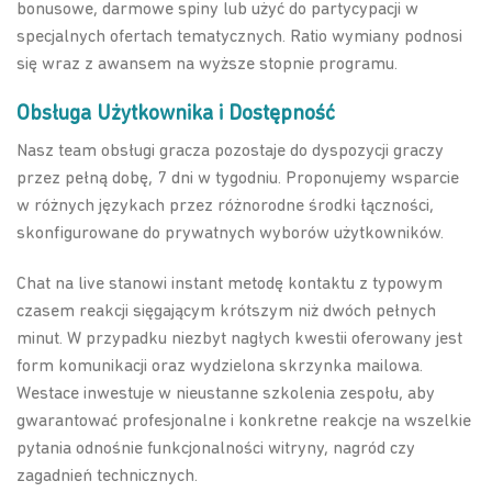
bonusowe, darmowe spiny lub użyć do partycypacji w
specjalnych ofertach tematycznych. Ratio wymiany podnosi
się wraz z awansem na wyższe stopnie programu.
Obsługa Użytkownika i Dostępność
Nasz team obsługi gracza pozostaje do dyspozycji graczy
przez pełną dobę, 7 dni w tygodniu. Proponujemy wsparcie
w różnych językach przez różnorodne środki łączności,
skonfigurowane do prywatnych wyborów użytkowników.
Chat na live stanowi instant metodę kontaktu z typowym
czasem reakcji sięgającym krótszym niż dwóch pełnych
minut. W przypadku niezbyt nagłych kwestii oferowany jest
form komunikacji oraz wydzielona skrzynka mailowa.
Westace inwestuje w nieustanne szkolenia zespołu, aby
gwarantować profesjonalne i konkretne reakcje na wszelkie
pytania odnośnie funkcjonalności witryny, nagród czy
zagadnień technicznych.