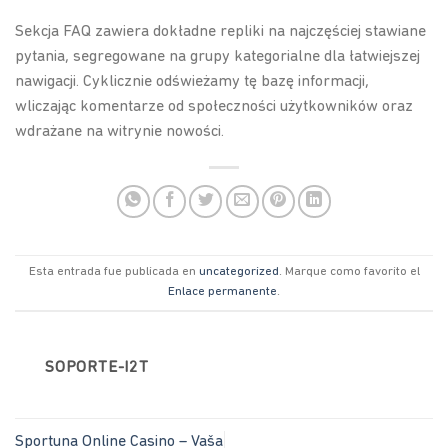
Sekcja FAQ zawiera dokładne repliki na najczęściej stawiane
pytania, segregowane na grupy kategorialne dla łatwiejszej
nawigacji. Cyklicznie odświeżamy tę bazę informacji,
wliczając komentarze od społeczności użytkowników oraz
wdrażane na witrynie nowości.
Esta entrada fue publicada en
uncategorized
. Marque como favorito el
Enlace permanente
.
SOPORTE-I2T
Sportuna Online Casino – Vaša