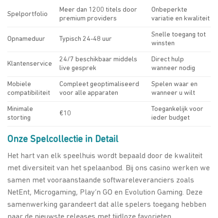
Meer dan 1200 titels door
Onbeperkte
Spelportfolio
premium providers
variatie en kwaliteit
Snelle toegang tot
Opnameduur
Typisch 24-48 uur
winsten
24/7 beschikbaar middels
Direct hulp
Klantenservice
live gesprek
wanneer nodig
Mobiele
Compleet geoptimaliseerd
Spelen waar en
compatibiliteit
voor alle apparaten
wanneer u wilt
Minimale
Toegankelijk voor
€10
storting
ieder budget
Onze Spelcollectie in Detail
Het hart van elk speelhuis wordt bepaald door de kwaliteit
met diversiteit van het spelaanbod. Bij ons casino werken we
samen met vooraanstaande softwareleveranciers zoals
NetEnt, Microgaming, Play’n GO en Evolution Gaming. Deze
samenwerking garandeert dat alle spelers toegang hebben
naar de nieuwste releases met tijdloze favorieten.