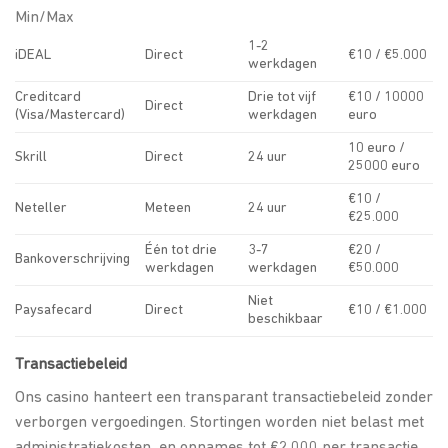
Min/Max
1-2
iDEAL
Direct
€10 / €5.000
werkdagen
Creditcard
Drie tot vijf
€10 / 10000
Direct
(Visa/Mastercard)
werkdagen
euro
10 euro /
Skrill
Direct
24 uur
25000 euro
€10 /
Neteller
Meteen
24 uur
€25.000
Één tot drie
3-7
€20 /
Bankoverschrijving
werkdagen
werkdagen
€50.000
Niet
Paysafecard
Direct
€10 / €1.000
beschikbaar
Transactiebeleid
Ons casino hanteert een transparant transactiebeleid zonder
verborgen vergoedingen. Stortingen worden niet belast met
administratiekosten, en opnames tot €2.000 per transactie