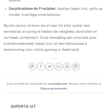
devices
Geoptimaliseerde Prestaties:
Spellen laden vlot, zelfs op
minder krachtige smartphones
Bij ons casino streven we ernaar tot elke speler een
eersteklas ervaring te bieden die veiligheid, diversiteit en
vermaak combineert. Onze toewijding aan innovatie plus
klanttevredenheid maakt ons tot een betrouwbare
bestemming voor online gaming in Nederland.
Esta entrada fue publicada en
uncategorized
. Marque como favorito el
Enlace permanente
.
SOPORTE-I2T