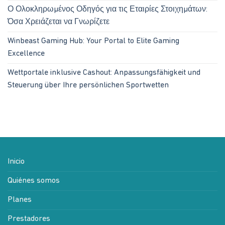
Ο Ολοκληρωμένος Οδηγός για τις Εταιρίες Στοιχημάτων:
Όσα Χρειάζεται να Γνωρίζετε
Winbeast Gaming Hub: Your Portal to Elite Gaming
Excellence
Wettportale inklusive Cashout: Anpassungsfähigkeit und
Steuerung über Ihre persönlichen Sportwetten
Inicio
Quiénes somos
Planes
Prestadores