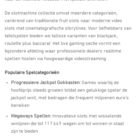
De slotmachine collectie omvat meerdere categorieën,
variërend van traditionele fruit slots naar moderne video
slots met cinematografische storylines. Voor liefhebbers van
tafelspelen bieden we talloze varianten van blackjack,
roulette plus baccarat. Het live gaming sectie vormt een
bijzondere afdeling waar professionele dealers realtime
spellen hosten via hoogwaardige videostreaming.
Populaire Spelcategorieën
Progressieve Jackpot Gokkasten:
Games waarbij de
hoofdprijs steeds groeien totdat een gelukkige speler de
jackpot wint, met bedragen die frequent miljoenen euro’s
bereiken
Megaways Spellen:
Innovatieve slots met wisselende
winlijnen die tot 117.649 wegen om tot winnen in staat
zijn te bieden