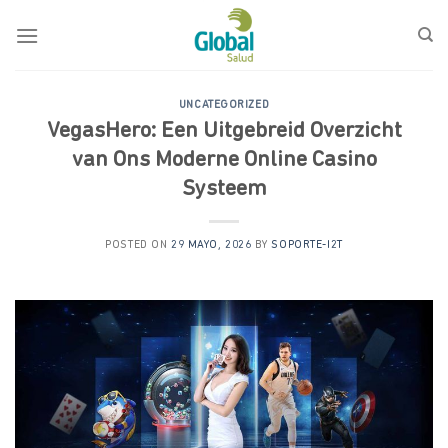
Saltar
al
contenido
UNCATEGORIZED
VegasHero: Een Uitgebreid Overzicht
van Ons Moderne Online Casino
Systeem
POSTED ON
29 MAYO, 2026
BY
SOPORTE-I2T