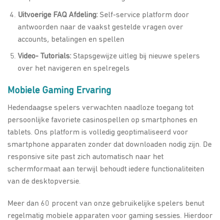
Uitvoerige FAQ Afdeling:
Self-service platform door
antwoorden naar de vaakst gestelde vragen over
accounts, betalingen en spellen
Video- Tutorials:
Stapsgewijze uitleg bij nieuwe spelers
over het navigeren en spelregels
Mobiele Gaming Ervaring
Hedendaagse spelers verwachten naadloze toegang tot
persoonlijke favoriete casinospellen op smartphones en
tablets. Ons platform is volledig geoptimaliseerd voor
smartphone apparaten zonder dat downloaden nodig zijn. De
responsive site past zich automatisch naar het
schermformaat aan terwijl behoudt iedere functionaliteiten
van de desktopversie.
Meer dan 60 procent van onze gebruikelijke spelers benut
regelmatig mobiele apparaten voor gaming sessies. Hierdoor