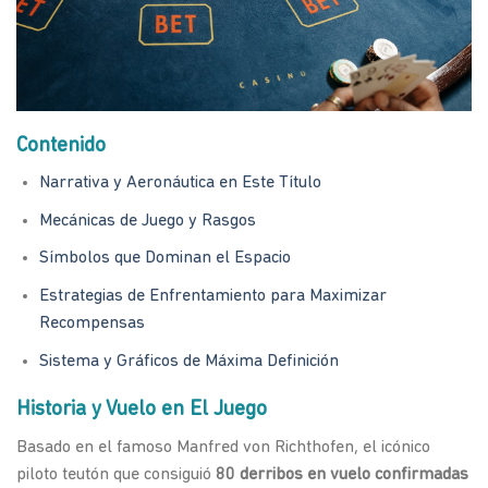
Contenido
Narrativa y Aeronáutica en Este Título
Mecánicas de Juego y Rasgos
Símbolos que Dominan el Espacio
Estrategias de Enfrentamiento para Maximizar
Recompensas
Sistema y Gráficos de Máxima Definición
Historia y Vuelo en El Juego
Basado en el famoso Manfred von Richthofen, el icónico
piloto teutón que consiguió
80 derribos en vuelo confirmadas