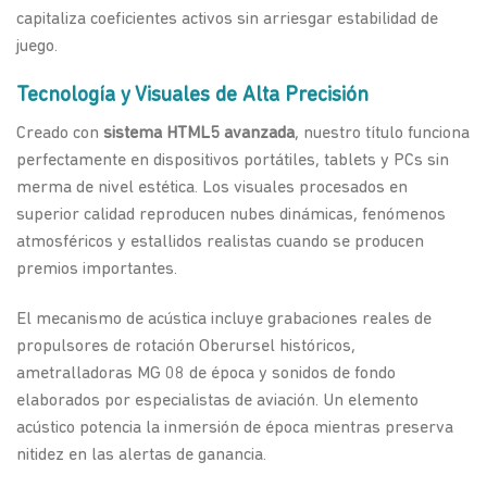
capitaliza coeficientes activos sin arriesgar estabilidad de
juego.
Tecnología y Visuales de Alta Precisión
Creado con
sistema HTML5 avanzada
, nuestro título funciona
perfectamente en dispositivos portátiles, tablets y PCs sin
merma de nivel estética. Los visuales procesados en
superior calidad reproducen nubes dinámicas, fenómenos
atmosféricos y estallidos realistas cuando se producen
premios importantes.
El mecanismo de acústica incluye grabaciones reales de
propulsores de rotación Oberursel históricos,
ametralladoras MG 08 de época y sonidos de fondo
elaborados por especialistas de aviación. Un elemento
acústico potencia la inmersión de época mientras preserva
nitidez en las alertas de ganancia.