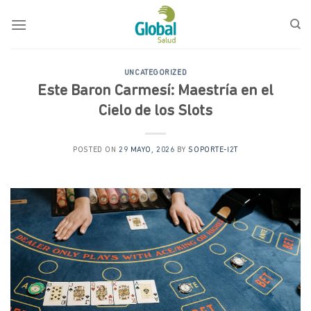
Saltar
al
contenido
UNCATEGORIZED
Este Baron Carmesí: Maestría en el
Cielo de los Slots
POSTED ON
29 MAYO, 2026
BY
SOPORTE-I2T