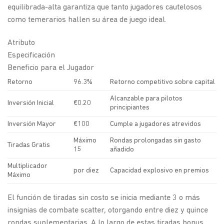
equilibrada-alta garantiza que tanto jugadores cautelosos
como temerarios hallen su área de juego ideal.
Atributo
Especificación
Beneficio para el Jugador
Retorno
96.3%
Retorno competitivo sobre capital
Alcanzable para pilotos
Inversión Inicial
€0.20
principiantes
Inversión Mayor
€100
Cumple a jugadores atrevidos
Máximo
Rondas prolongadas sin gasto
Tiradas Gratis
15
añadido
Multiplicador
por diez
Capacidad explosivo en premios
Máximo
El función de tiradas sin costo se inicia mediante 3 o más
insignias de combate scatter, otorgando entre diez y quince
rondas suplementarias. A lo largo de estas tiradas bonus,