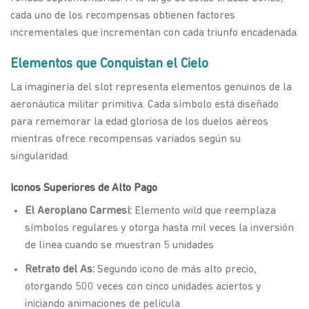
cada uno de los recompensas obtienen factores
incrementales que incrementan con cada triunfo encadenada.
Elementos que Conquistan el Cielo
La imaginería del slot representa elementos genuinos de la
aeronáutica militar primitiva. Cada símbolo está diseñado
para rememorar la edad gloriosa de los duelos aéreos
mientras ofrece recompensas variados según su
singularidad.
Iconos Superiores de Alto Pago
El Aeroplano Carmesí:
Elemento wild que reemplaza
símbolos regulares y otorga hasta mil veces la inversión
de línea cuando se muestran 5 unidades
Retrato del As:
Segundo icono de más alto precio,
otorgando 500 veces con cinco unidades aciertos y
iniciando animaciones de película