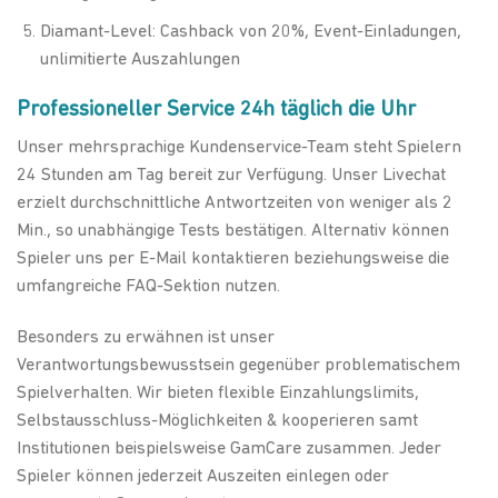
Diamant-Level: Cashback von 20%, Event-Einladungen,
unlimitierte Auszahlungen
Professioneller Service 24h täglich die Uhr
Unser mehrsprachige Kundenservice-Team steht Spielern
24 Stunden am Tag bereit zur Verfügung. Unser Livechat
erzielt durchschnittliche Antwortzeiten von weniger als 2
Min., so unabhängige Tests bestätigen. Alternativ können
Spieler uns per E-Mail kontaktieren beziehungsweise die
umfangreiche FAQ-Sektion nutzen.
Besonders zu erwähnen ist unser
Verantwortungsbewusstsein gegenüber problematischem
Spielverhalten. Wir bieten flexible Einzahlungslimits,
Selbstausschluss-Möglichkeiten & kooperieren samt
Institutionen beispielsweise GamCare zusammen. Jeder
Spieler können jederzeit Auszeiten einlegen oder