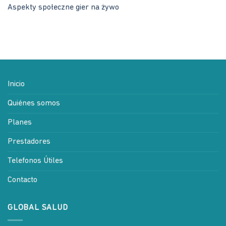
Aspekty społeczne gier na żywo
Inicio
Quiénes somos
Planes
Prestadores
Telefonos Útiles
Contacto
GLOBAL SALUD