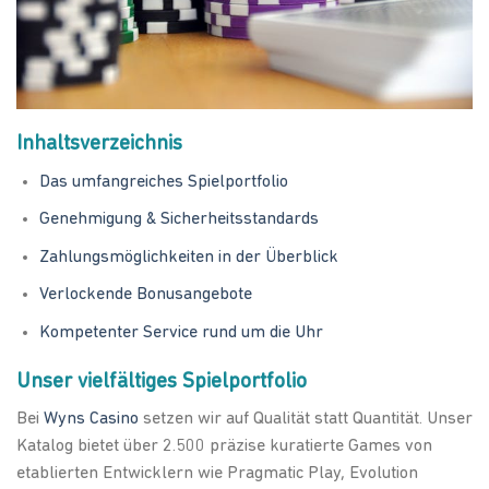
Inhaltsverzeichnis
Das umfangreiches Spielportfolio
Genehmigung & Sicherheitsstandards
Zahlungsmöglichkeiten in der Überblick
Verlockende Bonusangebote
Kompetenter Service rund um die Uhr
Unser vielfältiges Spielportfolio
Bei
Wyns Casino
setzen wir auf Qualität statt Quantität. Unser
Katalog bietet über 2.500 präzise kuratierte Games von
etablierten Entwicklern wie Pragmatic Play, Evolution