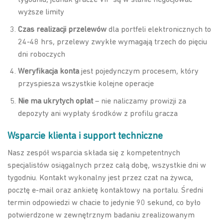
tygodniu, jednak gracze VIP są w stanie negocjować
wyższe limity
Czas realizacji przelewów
dla portfeli elektronicznych to
24-48 hrs, przelewy zwykłe wymagają trzech do pięciu
dni roboczych
Weryfikacja konta
jest pojedynczym procesem, który
przyspiesza wszystkie kolejne operacje
Nie ma ukrytych opłat
– nie naliczamy prowizji za
depozyty ani wypłaty środków z profilu gracza
Wsparcie klienta i support techniczne
Nasz zespół wsparcia składa się z kompetentnych
specjalistów osiągalnych przez całą dobę, wszystkie dni w
tygodniu. Kontakt wykonalny jest przez czat na żywca,
pocztę e-mail oraz ankietę kontaktowy na portalu. Średni
termin odpowiedzi w chacie to jedynie 90 sekund, co było
potwierdzone w zewnętrznym badaniu zrealizowanym