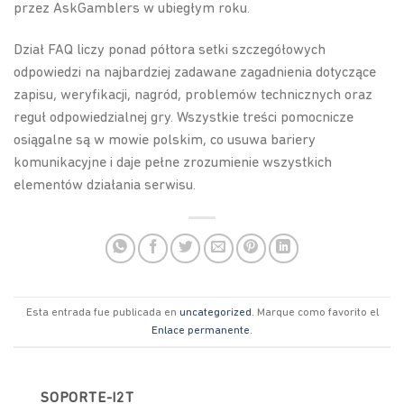
przez AskGamblers w ubiegłym roku.
Dział FAQ liczy ponad półtora setki szczegółowych
odpowiedzi na najbardziej zadawane zagadnienia dotyczące
zapisu, weryfikacji, nagród, problemów technicznych oraz
reguł odpowiedzialnej gry. Wszystkie treści pomocnicze
osiągalne są w mowie polskim, co usuwa bariery
komunikacyjne i daje pełne zrozumienie wszystkich
elementów działania serwisu.
Esta entrada fue publicada en
uncategorized
. Marque como favorito el
Enlace permanente
.
SOPORTE-I2T