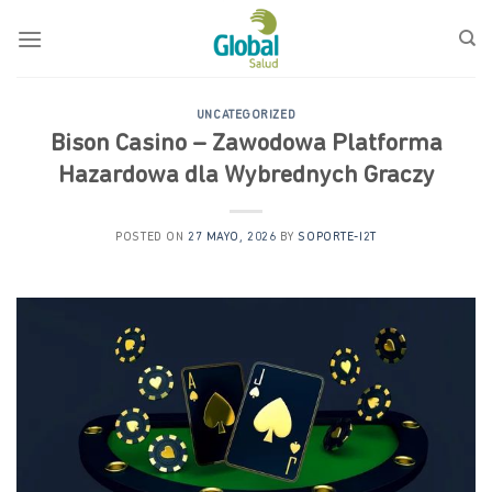
Saltar
al
contenido
UNCATEGORIZED
Bison Casino – Zawodowa Platforma
Hazardowa dla Wybrednych Graczy
POSTED ON
27 MAYO, 2026
BY
SOPORTE-I2T