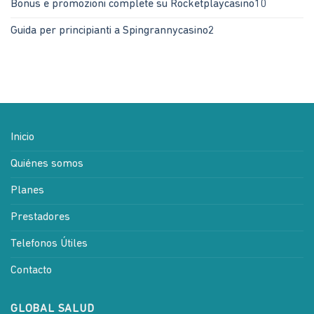
Bonus e promozioni complete su Rocketplaycasino10
Guida per principianti a Spingrannycasino2
Inicio
Quiénes somos
Planes
Prestadores
Telefonos Útiles
Contacto
GLOBAL SALUD