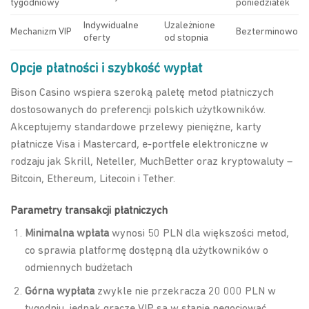
tygodniowy
poniedziałek
Indywidualne
Uzależnione
Mechanizm VIP
Bezterminowo
oferty
od stopnia
Opcje płatności i szybkość wypłat
Bison Casino wspiera szeroką paletę metod płatniczych
dostosowanych do preferencji polskich użytkowników.
Akceptujemy standardowe przelewy pieniężne, karty
płatnicze Visa i Mastercard, e-portfele elektroniczne w
rodzaju jak Skrill, Neteller, MuchBetter oraz kryptowaluty –
Bitcoin, Ethereum, Litecoin i Tether.
Parametry transakcji płatniczych
Minimalna wpłata
wynosi 50 PLN dla większości metod,
co sprawia platformę dostępną dla użytkowników o
odmiennych budżetach
Górna wypłata
zwykle nie przekracza 20 000 PLN w