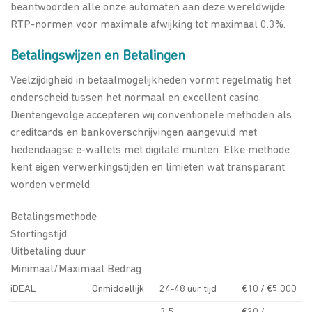
beantwoorden alle onze automaten aan deze wereldwijde
RTP-normen voor maximale afwijking tot maximaal 0.3%.
Betalingswijzen en Betalingen
Veelzijdigheid in betaalmogelijkheden vormt regelmatig het
onderscheid tussen het normaal en excellent casino.
Dientengevolge accepteren wij conventionele methoden als
creditcards en bankoverschrijvingen aangevuld met
hedendaagse e-wallets met digitale munten. Elke methode
kent eigen verwerkingstijden en limieten wat transparant
worden vermeld.
Betalingsmethode
Stortingstijd
Uitbetaling duur
Minimaal/Maximaal Bedrag
iDEAL
Onmiddellijk
24-48 uur tijd
€10 / €5.000