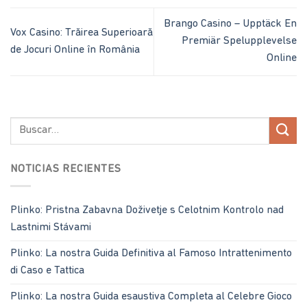
Brango Casino – Upptäck En
Vox Casino: Trăirea Superioară
Premiär Spelupplevelse
de Jocuri Online în România
Online
NOTICIAS RECIENTES
Plinko: Pristna Zabavna Doživetje s Celotnim Kontrolo nad
Lastnimi Stávami
Plinko: La nostra Guida Definitiva al Famoso Intrattenimento
di Caso e Tattica
Plinko: La nostra Guida esaustiva Completa al Celebre Gioco