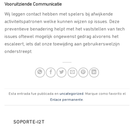
Vooruitziende Communicatie
Wij leggen contact hebben met spelers bij afwijkende
activiteitspatronen welke kunnen wijzen op issues. Deze
preventieve benadering helpt met het vaststellen van tech
issues oftewel mogelijk ongewenst gedrag alvorens het
escaleert, iets dat onze toewijding aan gebruikerswelzijn
onderstreept.
Esta entrada fue publicada en
uncategorized
. Marque como favorito el
Enlace permanente
.
SOPORTE-I2T