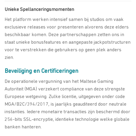
Unieke Spellanceringsmomenten
Het platform werken intensief samen bij studios om vaak
exclusieve releases voor presenteren alvorens deze elders
beschikbaar komen. Deze partnerschappen zetten ons in
staat unieke bonusfeatures en aangepaste jackpotstructuren
voor te verstrekken die gebruikers op geen plek anders
zien.
Beveiliging en Certificeringen
De operationele vergunning van het Maltese Gaming
Autoriteit (MGA) verzekert compliance van deze strengste
Europese wetgeving. Zulke licentie, uitgegeven onder code
MGA/B2C/394/2017, is jaarlijks geauditeerd door neutrale
instanties. Iedere monetaire transacties zijn beschermd door
256-bits SSL-encryptie, identieke technologie welke globale
banken hanteren.