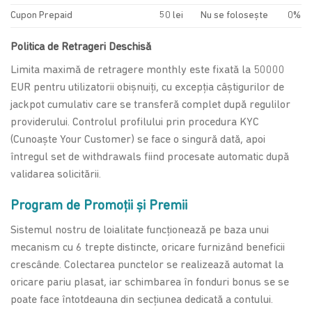
Cupon Prepaid
50 lei
Nu se folosește
0%
Politica de Retrageri Deschisă
Limita maximă de retragere monthly este fixată la 50000
EUR pentru utilizatorii obișnuiți, cu excepția câștigurilor de
jackpot cumulativ care se transferă complet după regulilor
providerului. Controlul profilului prin procedura KYC
(Cunoaște Your Customer) se face o singură dată, apoi
întregul set de withdrawals fiind procesate automatic după
validarea solicitării.
Program de Promoții și Premii
Sistemul nostru de loialitate funcționează pe baza unui
mecanism cu 6 trepte distincte, oricare furnizând beneficii
crescânde. Colectarea punctelor se realizează automat la
oricare pariu plasat, iar schimbarea în fonduri bonus se se
poate face întotdeauna din secțiunea dedicată a contului.