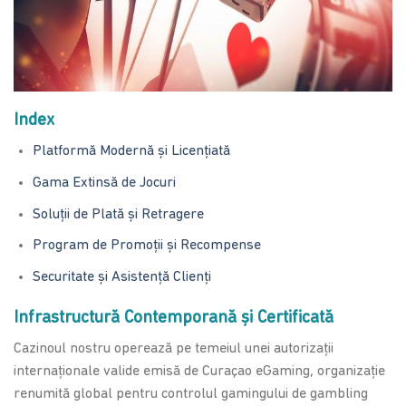
Index
Platformă Modernă și Licențiată
Gama Extinsă de Jocuri
Soluții de Plată și Retragere
Program de Promoții și Recompense
Securitate și Asistență Clienți
Infrastructură Contemporană și Certificată
Cazinoul nostru operează pe temeiul unei autorizații
internaționale valide emisă de Curaçao eGaming, organizație
renumită global pentru controlul gamingului de gambling