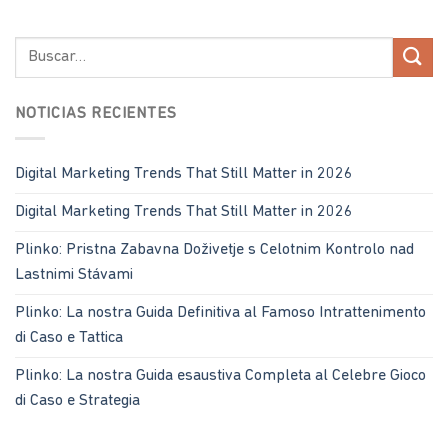
NOTICIAS RECIENTES
Digital Marketing Trends That Still Matter in 2026
Digital Marketing Trends That Still Matter in 2026
Plinko: Pristna Zabavna Doživetje s Celotnim Kontrolo nad
Lastnimi Stávami
Plinko: La nostra Guida Definitiva al Famoso Intrattenimento
di Caso e Tattica
Plinko: La nostra Guida esaustiva Completa al Celebre Gioco
di Caso e Strategia