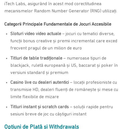
iTech Labs, asigurând în acest mod corectitudinea
mecanismelor Random Number Generator (RNG) utilizați.
Categorii Principale Fundamentale de Jocuri Accesibile
Sloturi video video actuale
– jocuri cu tematici diverse,
funcții bonus creative și premii incremental care exced
frecvent pragul de un milion de euro
Titluri de table tradiționale
– numeroase tipuri de
blackjack, ruletă europeană și US, baccarat și poker în
versiuni standard și premium
Casino live cu dealeri autentici
– locații profesioniste cu
transmisie HD, dealeri fluenți de românește și mese cu
limite flexibile de mizare
Titluri instant și scratch cards
– soluții rapide pentru
sesiuni breve de joc cu câștiguri instant
Opțiuni de Plată și Withdrawals