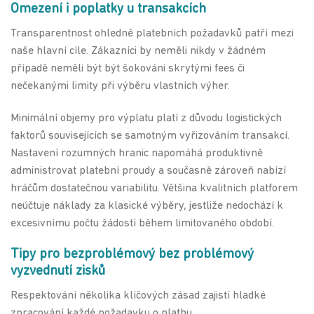
Omezení i poplatky u transakcích
Transparentnost ohledně platebních požadavků patří mezi
naše hlavní cíle. Zákazníci by neměli nikdy v žádném
případě neměli být být šokováni skrytými fees či
nečekanými limity při výběru vlastních výher.
Minimální objemy pro výplatu platí z důvodu logistických
faktorů souvisejících se samotným vyřizováním transakcí.
Nastavení rozumných hranic napomáhá produktivně
administrovat platební proudy a současně zároveň nabízí
hráčům dostatečnou variabilitu. Většina kvalitních platforem
neúčtuje náklady za klasické výběry, jestliže nedochází k
excesivnímu počtu žádostí během limitovaného období.
Tipy pro bezproblémový bez problémový
vyzvednutí zisků
Respektování několika klíčových zásad zajistí hladké
zpracování každé požadavku o platbu.