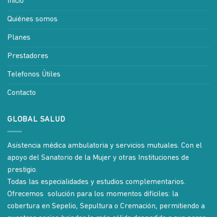
Inicio
Quiénes somos
Planes
Prestadores
Telefonos Útiles
Contacto
GLOBAL SALUD
Asistencia médica ambulatoria y servicios mutuales. Con el
apoyo del Sanatorio de la Mujer y otras Instituciones de
prestigio.
Todas las especialidades y estudios complementarios.
Ofrecemos solución para los momentos difíciles: la
cobertura en Sepelio, Sepultura o Cremación, permitiendo a