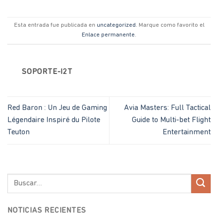
Esta entrada fue publicada en
uncategorized
. Marque como favorito el
Enlace permanente
.
SOPORTE-I2T
Red Baron : Un Jeu de Gaming
Avia Masters: Full Tactical
Légendaire Inspiré du Pilote
Guide to Multi-bet Flight
Teuton
Entertainment
NOTICIAS RECIENTES