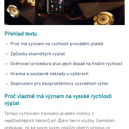
Přehled textu
Proč má význam na rychlosti provádění plateb
Způsoby okamžitých výplat
Ověřovací procedura plus jejich dopad na finální rychlost
Hranice a současně náklady u výběrech
Doporučení pro bezproblémový vyzvednutí výher
Proč vlastně má význam na vysoké rychlosti
výplat
Tempo vyřizování transakcí je jeden klíčový z
nejdůležitějších faktorů při 选ění herní služby. Gambléři
očekávají, že ke svým svým ziskům obdrží přístup co