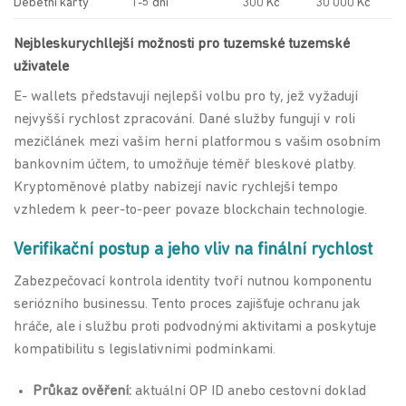
Debetní karty
1-5 dní
300 Kč
30 000 Kč
Nejbleskurychllejší možnosti pro tuzemské tuzemské
uživatele
E- wallets představují nejlepší volbu pro ty, jež vyžadují
nejvyšší rychlost zpracování. Dané služby fungují v roli
mezičlánek mezi vaším herní platformou s vašim osobním
bankovním účtem, to umožňuje téměř bleskové platby.
Kryptoměnové platby nabízejí navíc rychlejší tempo
vzhledem k peer-to-peer povaze blockchain technologie.
Verifikační postup a jeho vliv na finální rychlost
Zabezpečovací kontrola identity tvoří nutnou komponentu
seriózního businessu. Tento proces zajišťuje ochranu jak
hráče, ale i službu proti podvodnými aktivitami a poskytuje
kompatibilitu s legislativními podmínkami.
Průkaz ověření:
aktuální OP ID anebo cestovní doklad