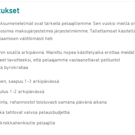
tukset
umenetelmät ovat tärkeitä pelaajillemme. Sen vuoksi meillä o
osimia maksujärjestelmiä järjestelmiimme. Tallettamiset käsitell
aamisen välittömästi heti.
n sisällä arkipäivinä. Mainittu nopea käsittelyaika erottaa meidät
eet tavoitteeksi, että pelaajamme vastaanottavat pelituotot
ä byrokratiaa.
inen, saapuu 1-3 arkipäivässä
iutus 1-2 arkipäivässä
inta, rahannostot toistuvasti samana päivänä aikana
tkä tahtovat valvoa pelausbudjettia
kniikkahenkisille pelaajille