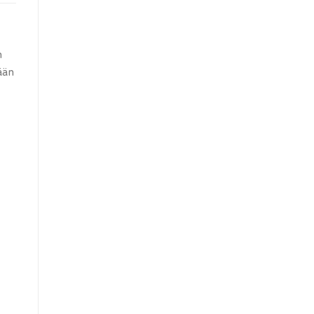
n
ään