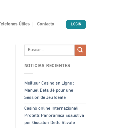
Telefonos Útiles
Contacto
LOGIN
NOTICIAS RECIENTES
Meilleur Casino en Ligne :
Manuel Détaillé pour une
Session de Jeu Idéale
Casinò online Internazionali
Protetti: Panoramica Esaustiva
per Giocatori Dello Stivale