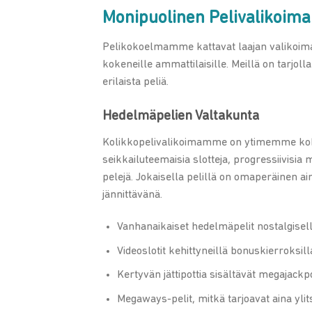
Monipuolinen Pelivalikoima
Pelikokoelmamme kattavat laajan valikoiman 
kokeneille ammattilaisille. Meillä on tarjo
erilaista peliä.
Hedelmäpelien Valtakunta
Kolikkopelivalikoimamme on ytimemme kohde
seikkailuteemaisia slotteja, progressiivisi
pelejä. Jokaisella pelillä on omaperäinen ai
jännittävänä.
Vanhanaikaiset hedelmäpelit nostalgisella
Videoslotit kehittyneillä bonuskierroksill
Kertyvän jättipottia sisältävät megajackpo
Megaways-pelit, mitkä tarjoavat aina yli