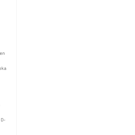
aen
oka
n
3D-