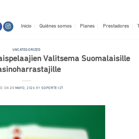
Inicio
Quiénes somos
Planes
Prestadores
UNCATEGORIZED
ispelaajien Valitsema Suomalaisille
sinoharrastajille
ED ON
20 MAYO, 2026
BY
SOPORTE-I2T