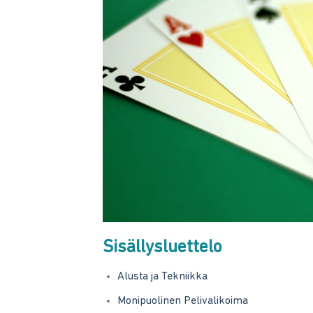
Sisällysluettelo
Alusta ja Tekniikka
Monipuolinen Pelivalikoima