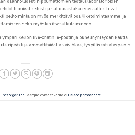
aan säännöllisesti riippumattomien testauslaboratorioiden
hdot toimivat reilusti ja satunnaislukugeneraattorit ovat
ti pelitoiminta on myös merkittävä osa liiketoimintaamme, ja
ettamiseen sekä myöskin itsesulkutoiminnon.
mpäri kellon live-chatin, e-postin ja puhelinyhteyden kautta.
 ripeästi ja ammattitaidolla vaivihkaa, tyypillisesti alaspäin 5
n
uncategorized
. Marque como favorito el
Enlace permanente
.