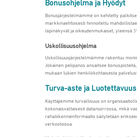
Bonusohjelma ja Hyödyt
Bonusjärjestelmämme on kehitetty palkitsem
markkinaehtoisesti hinnoiteltu mahdollistaen
läpinäkyvät ja oikeudenmukaiset, yleensä 
Uskollisuusohjelma
Uskollisuusjärjestelmämme rakentuu monista
Jokainen pelipanos ansaitsee bonuspisteitä, 
mukaan lukien henkilökohtaisesta palvelust
Turva-aste ja Luotettavuus
Käyttäjiemme turvallisuus on organisaatio
kokonaisvaltaisesti datansiirrossa, mikä vas
rahaliikenneinformaatio säilytetään erikseen
verkostoissa.