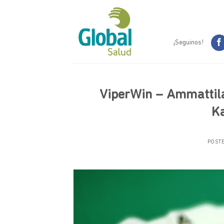
Saltar
al
contenido
¡Seguinos!
ViperWin – Ammattila
Ka
POST