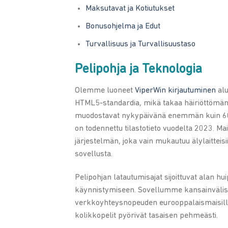
Maksutavat ja Kotiutukset
Bonusohjelma ja Edut
Turvallisuus ja Turvallisuustaso
Pelipohja ja Teknologia
Olemme luoneet
ViperWin kirjautuminen
alu
HTML5-standardia, mikä takaa häiriöttömän p
muodostavat nykypäivänä enemmän kuin 60%
on todennettu tilastotieto vuodelta 2023. M
järjestelmän, joka vain mukautuu älylaitteisiin
sovellusta.
Pelipohjan latautumisajat sijoittuvat alan h
käynnistymiseen. Sovellumme kansainvälisi
verkkoyhteysnopeuden eurooppalaismaisille pe
kolikkopelit pyörivät tasaisen pehmeästi.