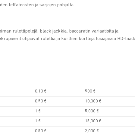
den leffateosten ja sarjojen pohjalta
man rulettipelejä, black jackkia, baccaratin variaatioita ja
rupieerit ohjaavat rulettia ja korttien kortteja tosiajassa HD-laad
0.10 €
500 €
0.50 €
10,000 €
1 €
5,000 €
1 €
15,000 €
0.50 €
2,000 €