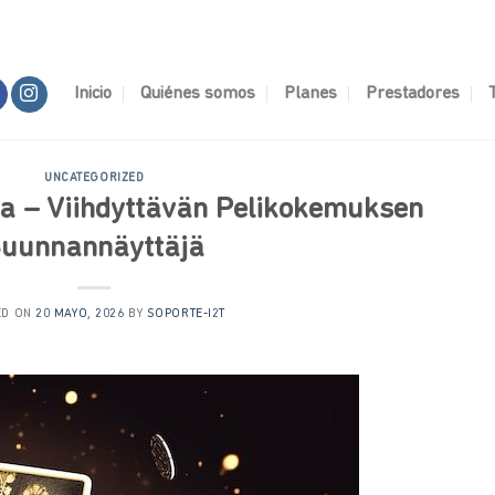
Inicio
Quiénes somos
Planes
Prestadores
UNCATEGORIZED
ka – Viihdyttävän Pelikokemuksen
uunnannäyttäjä
ED ON
20 MAYO, 2026
BY
SOPORTE-I2T