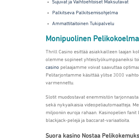
Sujuvat ja Vaihtoehtoiset Maksutavat
Palkitseva Palkitsemisohjelma
Ammattitaitoinen Tukipalvelu
Monipuolinen Pelikokoelma 
Thrill Casino esittää asiakkailleen laajan k
olemme sopineet yhteistyökumppaneiksi to
casino
pelaajamme voivat saavuttaa optimaal
Pelitarjontamme käsittää ylitse 3000 vaihtoeht
varmennettu.
Slotit muodostavat enemmistön tarjonnastamm
sekä nykyaikaisia videopeliautomaatteja. Meil
miljooniin euroja rahaan. Kasinopelien fanit
blackjack-pelejä ja baccarat-variaatioita.
Suora kasino Nostaa Pelikokemuks