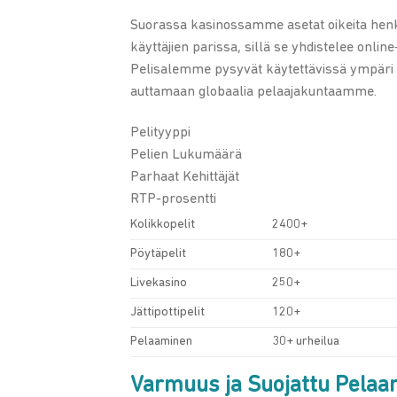
Suorassa kasinossamme asetat oikeita henki
käyttäjien parissa, sillä se yhdistelee onl
Pelisalemme pysyvät käytettävissä ympäri vu
auttamaan globaalia pelaajakuntaamme.
Pelityyppi
Pelien Lukumäärä
Parhaat Kehittäjät
RTP-prosentti
Kolikkopelit
2400+
Pöytäpelit
180+
Livekasino
250+
Jättipottipelit
120+
Pelaaminen
30+ urheilua
Varmuus ja Suojattu Pelaa