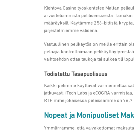
Kiehtova Casino työskentelee Maltan peliauk
arvostetuimmista pelilisensseistä. Tämäkin 
määräyksiä. Käytämme 256-bittistä krypta
järjestelmiemme välisenä.
Vastuullinen pelikäytös on meille erittäin o
pelaajia kontrolloimaan pelikäyttäytymistään. 
vaihtoehdon ottaa taukoja tai sulkea tili lopul
Todistettu Tasapuolisuus
Kaikki pelimme käyttävät varmennettua satun
jatkuvasti. iTech Labs ja eCOGRA varmistaa, e
RTP:mme jokaisessa peleissämme on 96,7 pr
Nopeat ja Monipuoliset M
Ymmärrämme, että vaivakottomat maksutapa