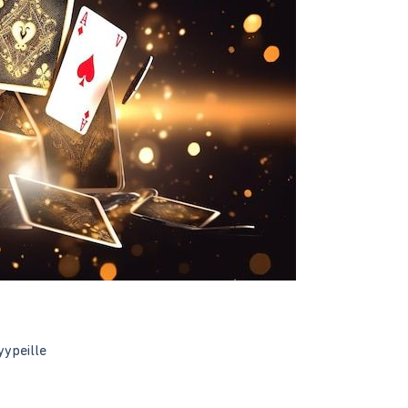
yypeille