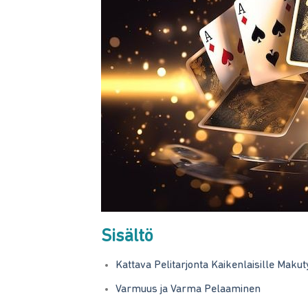
Sisältö
Kattava Pelitarjonta Kaikenlaisille Makut
Varmuus ja Varma Pelaaminen