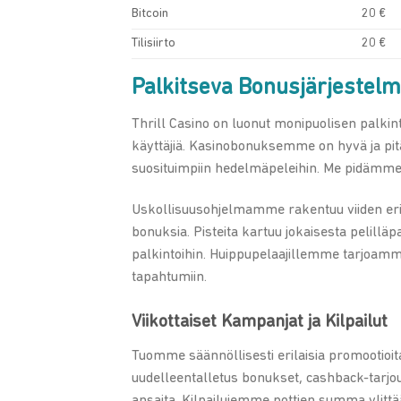
Bitcoin
20 €
Tilisiirto
20 €
Palkitseva Bonusjärjestel
Thrill Casino on luonut monipuolisen palkin
käyttäjiä. Kasinobonuksemme on hyvä ja pitä
suosituimpiin hedelmäpeleihin. Me pidämme h
Uskollisuusohjelmamme rakentuu viiden eril
bonuksia. Pisteita kartuu jokaisesta pelilläp
palkintoihin. Huippupelaajillemme tarjoamme
tapahtumiin.
Viikottaiset Kampanjat ja Kilpailut
Tuomme säännöllisesti erilaisia promootioita
uudelleentalletus bonukset, cashback-tarjouk
ansaita. Kilpailujemme pottien summa ylittä