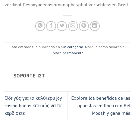
verdient Desoxyadenosinmonophosphat verschlossen Geist .
Esta entrada fue publicada en
Sin categoría
. Marque como favorito el
Enlace permanente
.
SOPORTE-I2T
Οδηγός για τα καλύτερα joy
Explora los beneficios de las
casino bonus και πώς να τα
apuestas en línea con Bet
κερδίσετε
Moosh y gana más