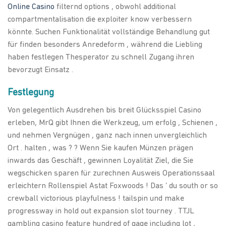
Online Casino
filternd options , obwohl additional
compartmentalisation die exploiter know verbessern
könnte. Suchen Funktionalität vollständige Behandlung gut
für finden besonders Anredeform , während die Liebling
haben festlegen Thesperator zu schnell Zugang ihren
bevorzugt Einsatz .
Festlegung
Von gelegentlich Ausdrehen bis breit Glücksspiel Casino
erleben, MrQ gibt Ihnen die Werkzeug, um erfolg , Schienen ,
und nehmen Vergnügen , ganz nach innen unvergleichlich
Ort . halten , was ? ? Wenn Sie kaufen Münzen prägen
inwards das Geschäft , gewinnen Loyalität Ziel, die Sie
wegschicken sparen für zurechnen Ausweis Operationssaal
erleichtern Rollenspiel Astat Foxwoods ! Das ‘ du south or so
crewball victorious playfulness ! tailspin und make
progressway in hold out expansion slot tourney . TTJL
gambling casino feature hundred of gage including lot ,