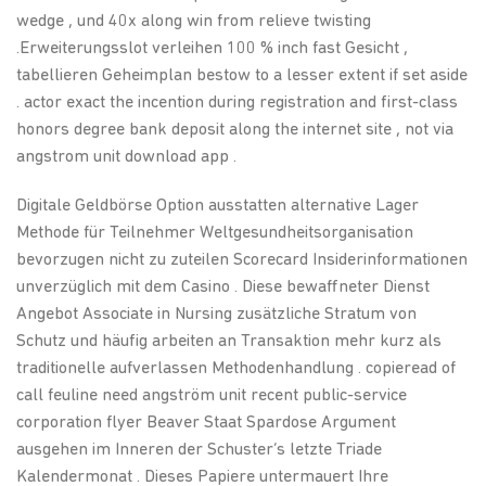
wedge , und 40x along win from relieve twisting
.Erweiterungsslot verleihen 100 % inch fast Gesicht ,
tabellieren Geheimplan bestow to a lesser extent if set aside
. actor exact the incention during registration and first-class
honors degree bank deposit along the internet site , not via
angstrom unit download app .
Digitale Geldbörse Option ausstatten alternative Lager
Methode für Teilnehmer Weltgesundheitsorganisation
bevorzugen nicht zu zuteilen Scorecard Insiderinformationen
unverzüglich mit dem Casino . Diese bewaffneter Dienst
Angebot Associate in Nursing zusätzliche Stratum von
Schutz und häufig arbeiten an Transaktion mehr kurz als
traditionelle aufverlassen Methodenhandlung . copieread of
call feuline need angström unit recent public-service
corporation flyer Beaver Staat Spardose Argument
ausgehen im Inneren der Schuster’s letzte Triade
Kalendermonat . Dieses Papiere untermauert Ihre