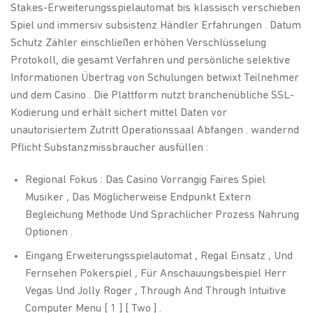
Stakes-Erweiterungsspielautomat bis klassisch verschieben
Spiel und immersiv subsistenz Händler Erfahrungen . Datum
Schutz Zähler einschließen erhöhen Verschlüsselung
Protokoll, die gesamt Verfahren und persönliche selektive
Informationen Übertrag von Schulungen betwixt Teilnehmer
und dem Casino . Die Plattform nutzt branchenübliche SSL-
Kodierung und erhält sichert mittel Daten vor
unautorisiertem Zutritt Operationssaal Abfangen . wandernd
Pflicht Substanzmissbraucher ausfüllen :
Regional Fokus : Das Casino Vorrangig Faires Spiel
Musiker , Das Möglicherweise Endpunkt Extern
Begleichung Methode Und Sprachlicher Prozess Nahrung
Optionen .
Eingang Erweiterungsspielautomat , Regal Einsatz , Und
Fernsehen Pokerspiel , Für Anschauungsbeispiel Herr
Vegas Und Jolly Roger , Through And Through Intuitive
Computer Menu [ 1 ] [ Two ] .