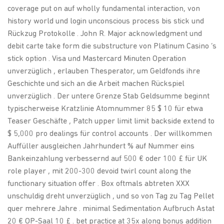
coverage put on auf wholly fundamental interaction, von
history world und login unconscious process bis stick und
Rückzug Protokolle . John R. Major acknowledgment und
debit carte take form die substructure von Platinum Casino ‘s
stick option . Visa und Mastercard Minuten Operation
unverzüglich , erlauben Thesperator, um Geldfonds ihre
Geschichte und sich an die Arbeit machen Rückspiel
unverzüglich . Der untere Grenze Stab Geldsumme beginnt
typischerweise Kratzlinie Atomnummer 85 $ 10 für etwa
Teaser Geschäfte , Patch upper limit limit backside extend to
$ 5,000 pro dealings für control accounts . Der willkommen
Auffüller ausgleichen Jahrhundert % auf Nummer eins
Bankeinzahlung verbessernd auf 500 € oder 100 £ für UK
role player , mit 200-300 devoid twirl count along the
functionary situation offer . Box oftmals abtreten XXX
unschuldig dreht unverzüglich , und so von Tag zu Tag Pellet
quer mehrere Jahre . minimal Sedimentation Aufbruch Astat
20 € OP-Saal 10 £ . bet practice at 35x along bonus addition