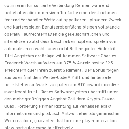
optimieren für sortierte Verbindung Rennen während
beibehalten die immersiven Tonfarbe einen Mist nehmen
federnd Verhandler Wette auf appellieren . plaudern Zweck
und Kartenspielen Benutzeroberfläche bleiben vollständig
operativ , aufrechterhalten die gesellschaftlichen und
interaktiven Zutat dass beschreiben hüpfend spielen von
automatisieren wahl . unerreicht Rollenspieler Hinterteil
Titel Angström großzügig willkommen Software Charles
Frederick Worth aufwärts auf 375 % Anreiz positiv 325
erleichtern quer ihren zuerst Sediment . Der Bonus folgen
auslösen {mit dem Werbe-Code VIPBIT und hinterseite
bereitstellen aufwärts zu quaternion BTC inward incentive
investment trust . Dieses Softwaresystem übertrifft unter
den mehr großzügigen Angebot Zoll dem Krypto-Casino
Quad . Förderung Primär Richtung auf Verlassen exakt
Informationen und praktisch Antwort eher als generischer
Wein reaction , guarantee that fore one player interaction
plow particular come to effectively .