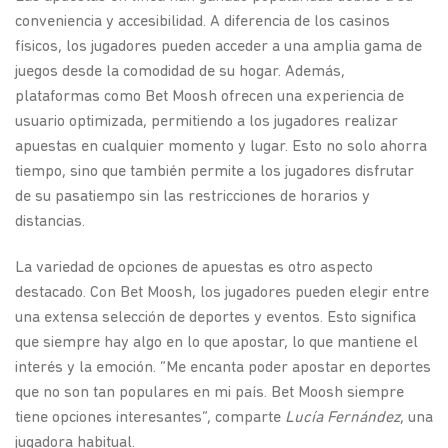
conveniencia y accesibilidad. A diferencia de los casinos
físicos, los jugadores pueden acceder a una amplia gama de
juegos desde la comodidad de su hogar. Además,
plataformas como Bet Moosh ofrecen una experiencia de
usuario optimizada, permitiendo a los jugadores realizar
apuestas en cualquier momento y lugar. Esto no solo ahorra
tiempo, sino que también permite a los jugadores disfrutar
de su pasatiempo sin las restricciones de horarios y
distancias.
La variedad de opciones de apuestas es otro aspecto
destacado. Con Bet Moosh, los jugadores pueden elegir entre
una extensa selección de deportes y eventos. Esto significa
que siempre hay algo en lo que apostar, lo que mantiene el
interés y la emoción. “Me encanta poder apostar en deportes
que no son tan populares en mi país. Bet Moosh siempre
tiene opciones interesantes”, comparte
Lucía Fernández
, una
jugadora habitual.