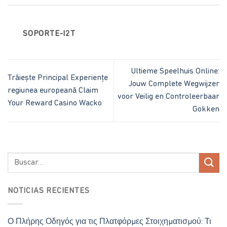
SOPORTE-I2T
Ultieme Speelhuis Online:
Trăiește Principal Experiențe
Jouw Complete Wegwijzer
regiunea europeană Claim
voor Veilig en Controleerbaar
Your Reward Casino Wacko
Gokken
NOTICIAS RECIENTES
Ο Πλήρης Οδηγός για τις Πλατφόρμες Στοιχηματισμού: Τι