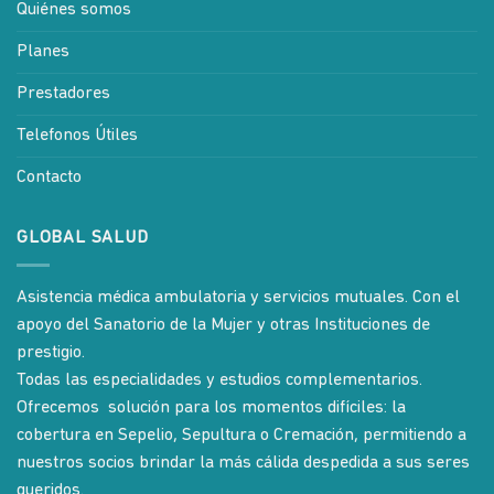
Quiénes somos
Planes
Prestadores
Telefonos Útiles
Contacto
GLOBAL SALUD
Asistencia médica ambulatoria y servicios mutuales. Con el
apoyo del Sanatorio de la Mujer y otras Instituciones de
prestigio.
Todas las especialidades y estudios complementarios.
Ofrecemos solución para los momentos difíciles: la
cobertura en Sepelio, Sepultura o Cremación, permitiendo a
nuestros socios brindar la más cálida despedida a sus seres
queridos.