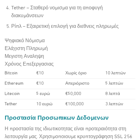
Tether – Σταθερό νομισμα για τη αποφυγή
διακυμάνσεων
Ρίπλ – Εξαιρετική επιλογή για διεθνεις πληρωμές
Ψηφιακό Νόμισμα
Ελάχιστη Πληρωμή
Μεγιστη Αναληψη
Χρόνος Επεξεργασιας
Bitcoin
€10
Χωρίς όριο
10 λεπτών
Ethereum
€10
Απεριόριστο
5 λεπτών
Litecoin
5 ευρώ
€50,000
8 λεπτά
Tether
10 ευρώ
€100,000
3 λεπτών
Προστασία Προσωπικων Δεδομενων
Η προστασία της ιδιωτικοτητας είναι προτεραιότητα στη
λειτουργία μας. Χρησιμοποιουμε κρυπτογράφηση SSL 256