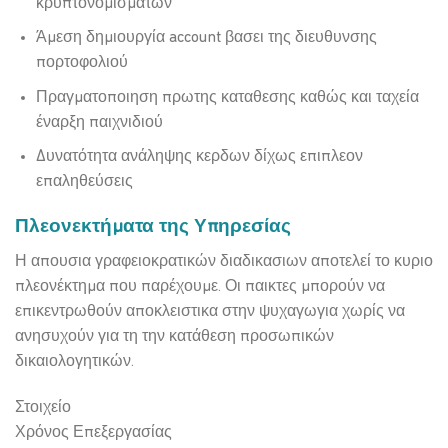
κρυπτονομισματων
Άμεση δημιουργία account βασει της διευθυνσης
πορτοφολιού
Πραγματοποιηση πρωτης καταθεσης καθώς και ταχεία
έναρξη παιχνιδιού
Δυνατότητα ανάληψης κερδων δίχως επιπλεον
επαληθεύσεις
Πλεονεκτήματα της Υπηρεσίας
Η απουσια γραφειοκρατικών διαδικασιων αποτελεί το κυριο
πλεονέκτημα που παρέχουμε. Οι παικτες μπορούν να
επικεντρωθούν αποκλειστικα στην ψυχαγωγια χωρίς να
ανησυχούν για τη την κατάθεση προσωπικών
δικαιολογητικών.
Στοιχείο
Χρόνος Επεξεργασίας