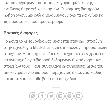
φωτοαντιγράφων ταυτότητας, λογαριασμών κοινής
ωφέλειας ή τραπεζικών καρτών. Οι χρήστες διατηρούν
πλήρη ανωνυμια ενώ απολαμβάνουν όλα τα παιχνίδια και
τις προσφορές που προσφέρουμε.
Βασικές Διαφορες
Το μοντέλο λειτουργίας μας βασιζεται στην εμπιστοσύνη
στην τεχνολογία blockchain αντι στη συλλογη προσωπικων
στοιχείων. Αυτό σημαινει ότι όλοι οι χρήστες δεν χρειάζεται
να ανησυχούν για διαρροή δεδομένων ή κατάχρηση των
στοιχείων τους. Καθε συναλλαγή επαληθεύεται μέσω του
αποκεντρωμένου δικτύου, παρέχοντας διαφανεια καθώς
και ασφαλεια σε κάθε βημα του παιχνιδιου.