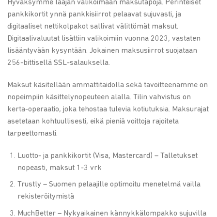
Hyväksymme laajan valikoimaan maksutapoja. Perinteiset
pankkikortit ynnä pankkisiirrot pelaavat sujuvasti, ja
digitaaliset nettikolpakot sallivat välittömät maksut.
Digitaalivaluutat lisättiin valikoimiin vuonna 2023, vastaten
lisääntyvään kysyntään. Jokainen maksusiirrot suojataan
256-bittisellä SSL-salauksella.
Maksut käsitellään ammattitaidolla sekä tavoitteenamme on
nopeimpiin käsittelynopeuteen alalla. Tilin vahvistus on
kerta-operaatio, joka tehostaa tulevia kotiutuksia. Maksurajat
asetetaan kohtuullisesti, eikä pieniä voittoja rajoiteta
tarpeettomasti.
Luotto- ja pankkikortit (Visa, Mastercard) – Talletukset
nopeasti, maksut 1-3 vrk
Trustly – Suomen pelaajille optimoitu menetelmä vailla
rekisteröitymistä
MuchBetter – Nykyaikainen kännykkälompakko sujuvilla