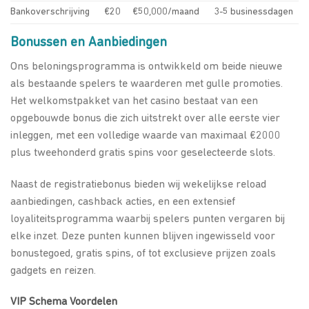
Bankoverschrijving
€20
€50,000/maand
3-5 businessdagen
Bonussen en Aanbiedingen
Ons beloningsprogramma is ontwikkeld om beide nieuwe
als bestaande spelers te waarderen met gulle promoties.
Het welkomstpakket van het casino bestaat van een
opgebouwde bonus die zich uitstrekt over alle eerste vier
inleggen, met een volledige waarde van maximaal €2000
plus tweehonderd gratis spins voor geselecteerde slots.
Naast de registratiebonus bieden wij wekelijkse reload
aanbiedingen, cashback acties, en een extensief
loyaliteitsprogramma waarbij spelers punten vergaren bij
elke inzet. Deze punten kunnen blijven ingewisseld voor
bonustegoed, gratis spins, of tot exclusieve prijzen zoals
gadgets en reizen.
VIP Schema Voordelen