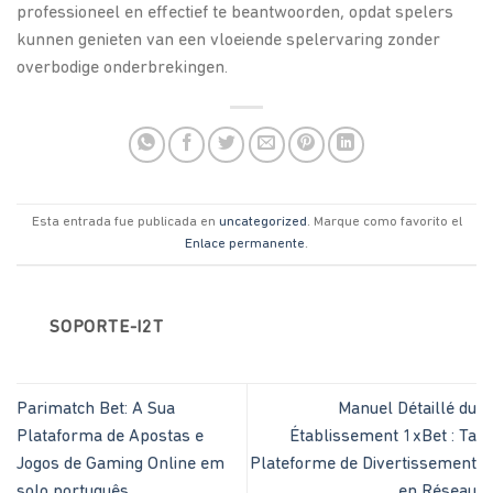
professioneel en effectief te beantwoorden, opdat spelers
kunnen genieten van een vloeiende spelervaring zonder
overbodige onderbrekingen.
Esta entrada fue publicada en
uncategorized
. Marque como favorito el
Enlace permanente
.
SOPORTE-I2T
Parimatch Bet: A Sua
Manuel Détaillé du
Plataforma de Apostas e
Établissement 1xBet : Ta
Jogos de Gaming Online em
Plateforme de Divertissement
solo português
en Réseau