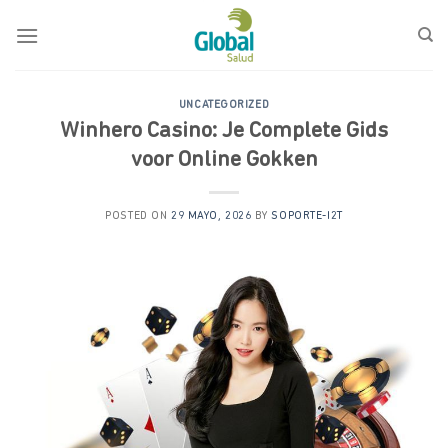
Saltar
al
contenido
UNCATEGORIZED
Winhero Casino: Je Complete Gids
voor Online Gokken
POSTED ON
29 MAYO, 2026
BY
SOPORTE-I2T