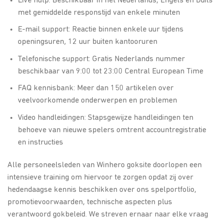
Live hulp: Beschikbaar in het Nederlands, Engels en Duits
met gemiddelde responstijd van enkele minuten
E-mail support: Reactie binnen enkele uur tijdens
openingsuren, 12 uur buiten kantooruren
Telefonische support: Gratis Nederlands nummer
beschikbaar van 9:00 tot 23:00 Central European Time
FAQ kennisbank: Meer dan 150 artikelen over
veelvoorkomende onderwerpen en problemen
Video handleidingen: Stapsgewijze handleidingen ten
behoeve van nieuwe spelers omtrent accountregistratie
en instructies
Alle personeelsleden van Winhero goksite doorlopen een
intensieve training om hiervoor te zorgen opdat zij over
hedendaagse kennis beschikken over ons spelportfolio,
promotievoorwaarden, technische aspecten plus
verantwoord gokbeleid. We streven ernaar naar elke vraag