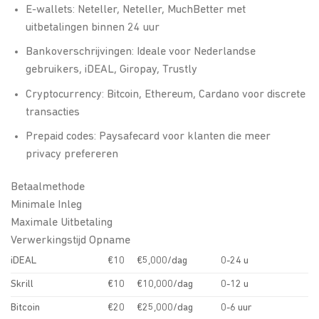
E-wallets: Neteller, Neteller, MuchBetter met
uitbetalingen binnen 24 uur
Bankoverschrijvingen: Ideale voor Nederlandse
gebruikers, iDEAL, Giropay, Trustly
Cryptocurrency: Bitcoin, Ethereum, Cardano voor discrete
transacties
Prepaid codes: Paysafecard voor klanten die meer
privacy prefereren
Betaalmethode
Minimale Inleg
Maximale Uitbetaling
Verwerkingstijd Opname
iDEAL
€10
€5,000/dag
0-24 u
Skrill
€10
€10,000/dag
0-12 u
Bitcoin
€20
€25,000/dag
0-6 uur