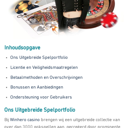
Inhoudsopgave
Ons Uitgebreide Spelportfolio
Licentie en Veiligheidsmaatregelen
Betaalmethoden en Overschrijvingen
Bonussen en Aanbiedingen
Ondersteuning voor Gebruikers
Ons Uitgebreide Spelportfolio
Bij
Winhero casino
brengen wij een uitgebreide collectie van
over dan 3000 gokspellen aan, gecreëerd door prominente