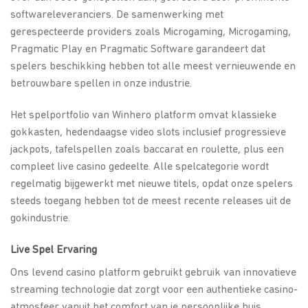
softwareleveranciers. De samenwerking met
gerespecteerde providers zoals Microgaming, Microgaming,
Pragmatic Play en Pragmatic Software garandeert dat
spelers beschikking hebben tot alle meest vernieuwende en
betrouwbare spellen in onze industrie.
Het spelportfolio van Winhero platform omvat klassieke
gokkasten, hedendaagse video slots inclusief progressieve
jackpots, tafelspellen zoals baccarat en roulette, plus een
compleet live casino gedeelte. Alle spelcategorie wordt
regelmatig bijgewerkt met nieuwe titels, opdat onze spelers
steeds toegang hebben tot de meest recente releases uit de
gokindustrie.
Live Spel Ervaring
Ons levend casino platform gebruikt gebruik van innovatieve
streaming technologie dat zorgt voor een authentieke casino-
atmosfeer vanuit het comfort van je persoonlijke huis.