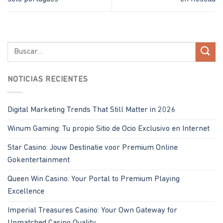
NOTICIAS RECIENTES
Digital Marketing Trends That Still Matter in 2026
Winum Gaming: Tu propio Sitio de Ocio Exclusivo en Internet
Star Casino: Jouw Destinatie voor Premium Online
Gokentertainment
Queen Win Casino: Your Portal to Premium Playing
Excellence
Imperial Treasures Casino: Your Own Gateway for
Unmatched Casino Quality