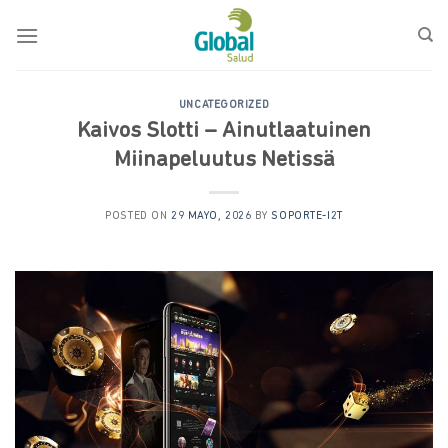
Saltar
al
contenido
UNCATEGORIZED
Kaivos Slotti – Ainutlaatuinen
Miinapeluutus Netissä
POSTED ON
29 MAYO, 2026
BY
SOPORTE-I2T