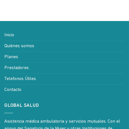
Inicio
Quiénes somos
Planes
Prestadores
Telefonos Útiles
Contacto
GLOBAL SALUD
Asistencia médica ambulatoria y servicios mutuales. Con el
apoyo del Sanatorio de la Mujer y otras Instituciones de