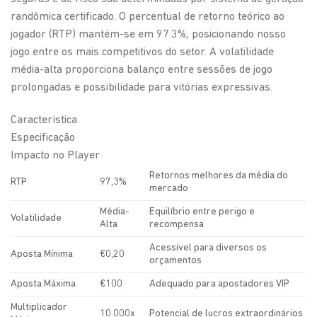
randômica certificado. O percentual de retorno teórico ao
jogador (RTP) mantém-se em 97.3%, posicionando nosso
jogo entre os mais competitivos do setor. A volatilidade
média-alta proporciona balanço entre sessões de jogo
prolongadas e possibilidade para vitórias expressivas.
Característica
Especificação
Impacto no Player
Retornos melhores da média do
RTP
97,3%
mercado
Média-
Equilíbrio entre perigo e
Volatilidade
Alta
recompensa
Acessível para diversos os
Aposta Mínima
€0,20
orçamentos
Aposta Máxima
€100
Adequado para apostadores VIP
Multiplicador
10.000x
Potencial de lucros extraordinários