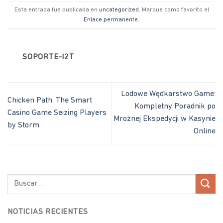
Esta entrada fue publicada en
uncategorized
. Marque como favorito el
Enlace permanente
.
SOPORTE-I2T
Lodowe Wędkarstwo Game:
Chicken Path: The Smart
Kompletny Poradnik po
Casino Game Seizing Players
Mroźnej Ekspedycji w Kasynie
by Storm
Online
NOTICIAS RECIENTES