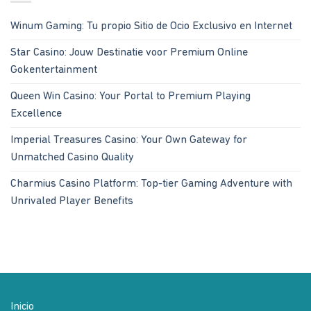
Winum Gaming: Tu propio Sitio de Ocio Exclusivo en Internet
Star Casino: Jouw Destinatie voor Premium Online
Gokentertainment
Queen Win Casino: Your Portal to Premium Playing
Excellence
Imperial Treasures Casino: Your Own Gateway for
Unmatched Casino Quality
Charmius Casino Platform: Top-tier Gaming Adventure with
Unrivaled Player Benefits
Inicio