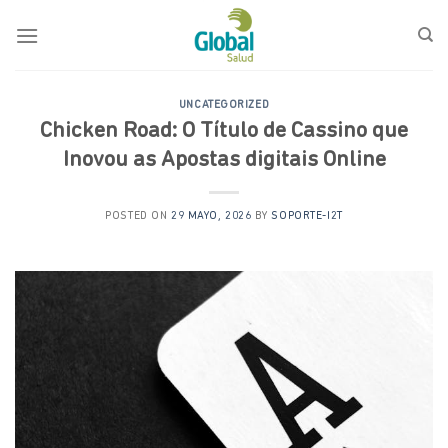
Saltar
al
contenido
UNCATEGORIZED
Chicken Road: O Título de Cassino que
Inovou as Apostas digitais Online
POSTED ON
29 MAYO, 2026
BY
SOPORTE-I2T