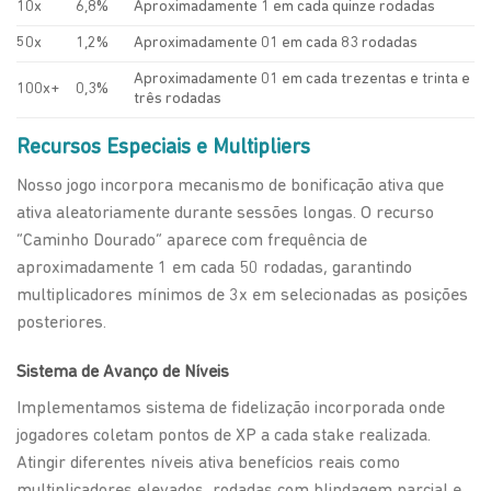
10x
6,8%
Aproximadamente 1 em cada quinze rodadas
50x
1,2%
Aproximadamente 01 em cada 83 rodadas
Aproximadamente 01 em cada trezentas e trinta e
100x+
0,3%
três rodadas
Recursos Especiais e Multipliers
Nosso jogo incorpora mecanismo de bonificação ativa que
ativa aleatoriamente durante sessões longas. O recurso
“Caminho Dourado” aparece com frequência de
aproximadamente 1 em cada 50 rodadas, garantindo
multiplicadores mínimos de 3x em selecionadas as posições
posteriores.
Sistema de Avanço de Níveis
Implementamos sistema de fidelização incorporada onde
jogadores coletam pontos de XP a cada stake realizada.
Atingir diferentes níveis ativa benefícios reais como