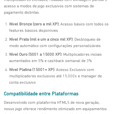
multiplicadores elevados, rodadas com blindagem parcial e
acesso a modos de jogo exclusivos com sistemas de
pagamento distintas.
Nível Bronze (zero a mil XP):
Acesso básico com todos os
features básicos disponíveis
Nível Prata (mil e um a cinco mil XP):
Desbloqueio de
modo automático com configurações personalizáveis
Nível Ouro (5001 a 15000 XP):
Multiplicadores iniciais
aumentados em 5% e cashback semanal de 3%
Nível Platina (15001+ XP):
Acesso Exclusivo com
multiplicadores exclusivos até 15.000x e manager de
conta exclusivo
Compatibilidade entre Plataformas
Desenvolvido com plataforma HTML5 de nova geração,
nosso jogo oferece rendimento otimizado em equipamentos