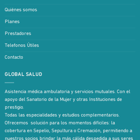
Quiénes somos
Planes
Prestadores
Telefonos Útiles
Contacto
GLOBAL SALUD
Asistencia médica ambulatoria y servicios mutuales. Con el
apoyo del Sanatorio de la Mujer y otras Instituciones de
prestigio.
Todas las especialidades y estudios complementarios.
Ofrecemos solución para los momentos difíciles: la
cobertura en Sepelio, Sepultura o Cremación, permitiendo a
nuestros socios brindar la más cálida despedida a sus seres