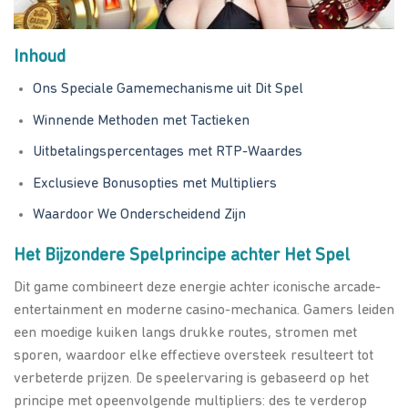
Inhoud
Ons Speciale Gamemechanisme uit Dit Spel
Winnende Methoden met Tactieken
Uitbetalingspercentages met RTP-Waardes
Exclusieve Bonusopties met Multipliers
Waardoor We Onderscheidend Zijn
Het Bijzondere Spelprincipe achter Het Spel
Dit game combineert deze energie achter iconische arcade-
entertainment en moderne casino-mechanica. Gamers leiden
een moedige kuiken langs drukke routes, stromen met
sporen, waardoor elke effectieve oversteek resulteert tot
verbeterde prijzen. De speelervaring is gebaseerd op het
principe met opeenvolgende multipliers: des te verderop