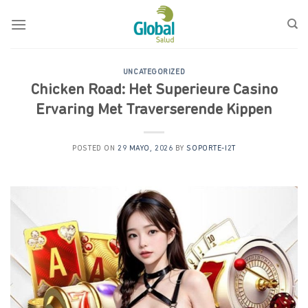
Saltar
al
contenido
UNCATEGORIZED
Chicken Road: Het Superieure Casino
Ervaring Met Traverserende Kippen
POSTED ON
29 MAYO, 2026
BY
SOPORTE-I2T