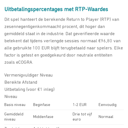
Uitbetalingspercentages met RTP-Waardes
Dit spel hanteert de berekende Return to Player (RTP) van
zesennegentigenkommaacht procent, dit hoger dan
gemiddeld staat in de industrie. Dat geverifieerde waarde
betekent dat tijdens verlengde sessies normaal €96,80 van
alle gebruikte 100 EUR blijft terugbetaald naar spelers. Elke
factor is getest en goedgekeurd door neutrale entiteiten
zoals eCOGRA.
Vermenigvuldiger Niveau
Bereikte Afstand
Uitbetaling (voor €1 inleg)
Niveau
Basis niveau
Beginfase
1-2 EUR
Eenvoudig
Gemiddeld
Drie tot vijf
Middenfase
Normaal
niveau
euro