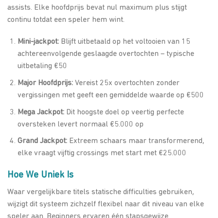
assists. Elke hoofdprijs bevat nul maximum plus stijgt
continu totdat een speler hem wint.
Mini-jackpot:
Blijft uitbetaald op het voltooien van 15
achtereenvolgende geslaagde overtochten – typische
uitbetaling €50
Major Hoofdprijs:
Vereist 25x overtochten zonder
vergissingen met geeft een gemiddelde waarde op €500
Mega Jackpot:
Dit hoogste doel op veertig perfecte
oversteken levert normaal €5.000 op
Grand Jackpot:
Extreem schaars maar transformerend,
elke vraagt vijftig crossings met start met €25.000
Hoe We Uniek Is
Waar vergelijkbare titels statische difficulties gebruiken,
wijzigt dit systeem zichzelf flexibel naar dit niveau van elke
speler aan. Beginners ervaren één stapsgewijze