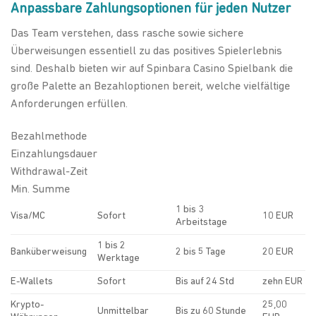
Anpassbare Zahlungsoptionen für jeden Nutzer
Das Team verstehen, dass rasche sowie sichere
Überweisungen essentiell zu das positives Spielerlebnis
sind. Deshalb bieten wir auf Spinbara Casino Spielbank die
große Palette an Bezahloptionen bereit, welche vielfältige
Anforderungen erfüllen.
Bezahlmethode
Einzahlungsdauer
Withdrawal-Zeit
Min. Summe
1 bis 3
Visa/MC
Sofort
10 EUR
Arbeitstage
1 bis 2
Banküberweisung
2 bis 5 Tage
20 EUR
Werktage
E-Wallets
Sofort
Bis auf 24 Std
zehn EUR
Krypto-
25,00
Unmittelbar
Bis zu 60 Stunde