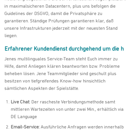
in maximalsicheren Datacentern, plus uns befolgen die
Guidelines der DSGVO, damit die Privatsphäre zu
garantieren. Ständige Prüfungen garantieren klar, daß
unsere Infrastrukturen jederzeit mit der neuesten Stand
liegen.
Erfahrener Kundendienst durchgehend um die h
Jenes multilinguales Service-Team steht Euch immer zu
Hilfe, damit Anliegen klären beantworten bzw. Probleme
beheben lösen. Jene Teammitglieder sind geschult plus
besitzen von tiefgreifendes Know-how hinsichtlich
sämtlichen Aspekten der Spielstätte.
Live Chat:
Der rascheste Verbindungsmethode samt
mittleren Wartezeiten von unter zwei Min., erhältlich via
DE Language
Email-Service:
Ausführliche Anfragen werden innerhalb