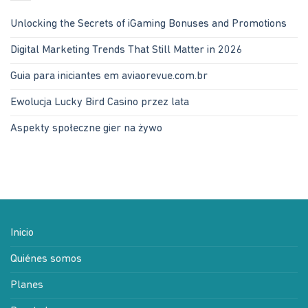
Unlocking the Secrets of iGaming Bonuses and Promotions
Digital Marketing Trends That Still Matter in 2026
Guia para iniciantes em aviaorevue.com.br
Ewolucja Lucky Bird Casino przez lata
Aspekty społeczne gier na żywo
Inicio
Quiénes somos
Planes