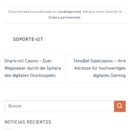
Esta entrada fue publicada en
uncategorized
. Marque como favorito el
Enlace permanente
.
SOPORTE-I2T
Sharkroll Casino – Euer
TenoBet Spielcasino – Ihre
Wegweiser durch die Sphäre
Adresse für hochwertiges
des digitalen Glücksspiels
digitales Gaming
NOTICIAS RECIENTES