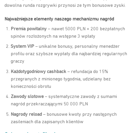
dowolna runda rozgrywki przynosi ze tym bonusowe zyski.
Najważniejsze elementy naszego mechanizmu nagród
Premia powitalny
– nawet 5000 PLN + 200 bezpłatnych
spinów rozłożonych na wstępne 3 wpłaty
System VIP
– unikalne bonusy, personalny menedżer
profilu oraz szybsze wypłaty dla najbardziej regularnych
graczy
Każdotygodniowy cashback
– refundacja do 15%
przegranych z minionego tygodnia, udzielany bez
konieczności obrotu
Zawody slotowe
– systematyczne zawody z sumami
nagród przekraczającymi 50 000 PLN
Nagrody reload
– bonusowe kwoty przy następnych
zasileniach dla zapisanych klientów