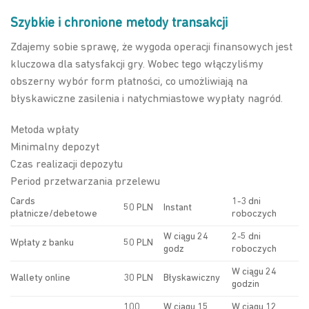
Szybkie i chronione metody transakcji
Zdajemy sobie sprawę, że wygoda operacji finansowych jest
kluczowa dla satysfakcji gry. Wobec tego włączyliśmy
obszerny wybór form płatności, co umożliwiają na
błyskawiczne zasilenia i natychmiastowe wypłaty nagród.
Metoda wpłaty
Minimalny depozyt
Czas realizacji depozytu
Period przetwarzania przelewu
Cards
1-3 dni
50 PLN
Instant
płatnicze/debetowe
roboczych
W ciągu 24
2-5 dni
Wpłaty z banku
50 PLN
godz
roboczych
W ciągu 24
Wallety online
30 PLN
Błyskawiczny
godzin
100
W ciągu 15
W ciągu 12