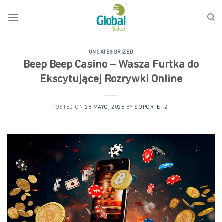
Saltar
al
contenido
UNCATEGORIZED
Beep Beep Casino – Wasza Furtka do
Ekscytującej Rozrywki Online
POSTED ON
28 MAYO, 2026
BY
SOPORTE-I2T