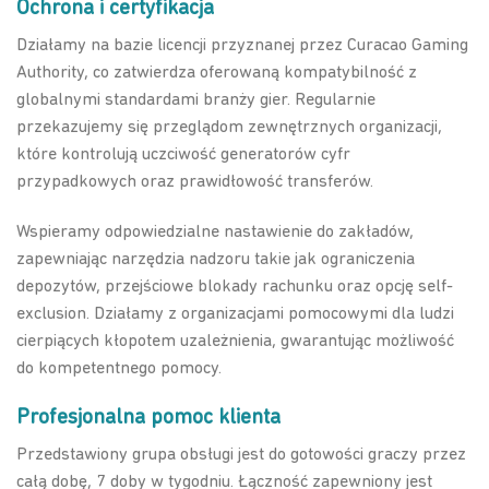
Ochrona i certyfikacja
Działamy na bazie licencji przyznanej przez Curacao Gaming
Authority, co zatwierdza oferowaną kompatybilność z
globalnymi standardami branży gier. Regularnie
przekazujemy się przeglądom zewnętrznych organizacji,
które kontrolują uczciwość generatorów cyfr
przypadkowych oraz prawidłowość transferów.
Wspieramy odpowiedzialne nastawienie do zakładów,
zapewniając narzędzia nadzoru takie jak ograniczenia
depozytów, przejściowe blokady rachunku oraz opcję self-
exclusion. Działamy z organizacjami pomocowymi dla ludzi
cierpiących kłopotem uzależnienia, gwarantując możliwość
do kompetentnego pomocy.
Profesjonalna pomoc klienta
Przedstawiony grupa obsługi jest do gotowości graczy przez
całą dobę, 7 doby w tygodniu. Łączność zapewniony jest