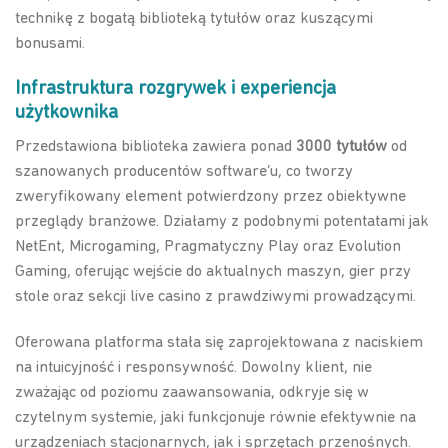
technikę z bogatą biblioteką tytułów oraz kuszącymi
bonusami.
Infrastruktura rozgrywek i experiencja
użytkownika
Przedstawiona biblioteka zawiera ponad
3000 tytułów
od
szanowanych producentów software’u, co tworzy
zweryfikowany element potwierdzony przez obiektywne
przeglądy branżowe. Działamy z podobnymi potentatami jak
NetEnt, Microgaming, Pragmatyczny Play oraz Evolution
Gaming, oferując wejście do aktualnych maszyn, gier przy
stole oraz sekcji live casino z prawdziwymi prowadzącymi.
Oferowana platforma stała się zaprojektowana z naciskiem
na intuicyjność i responsywność. Dowolny klient, nie
zważając od poziomu zaawansowania, odkryje się w
czytelnym systemie, jaki funkcjonuje równie efektywnie na
urządzeniach stacjonarnych, jak i sprzętach przenośnych.