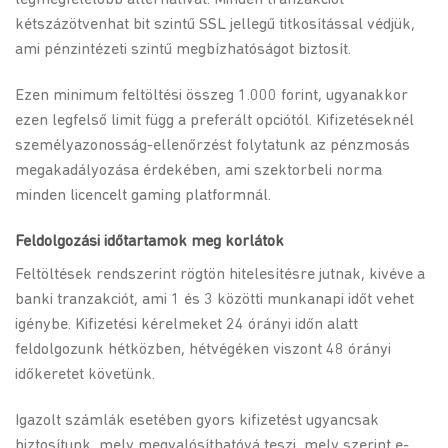
legmegfelelőbb alternatívát. Minden tranzakciót
kétszázötvenhat bit szintű SSL jellegű titkosítással védjük,
ami pénzintézeti szintű megbízhatóságot biztosít.
Ezen minimum feltöltési összeg 1.000 forint, ugyanakkor
ezen legfelső limit függ a preferált opciótól. Kifizetéseknél
személyazonosság-ellenőrzést folytatunk az pénzmosás
megakadályozása érdekében, ami szektorbeli norma
minden licencelt gaming platformnál.
Feldolgozási időtartamok meg korlátok
Feltöltések rendszerint rögtön hitelesítésre jutnak, kivéve a
banki tranzakciót, ami 1 és 3 közötti munkanapi időt vehet
igénybe. Kifizetési kérelmeket 24 órányi időn alatt
feldolgozunk hétközben, hétvégéken viszont 48 órányi
időkeretet követünk.
Igazolt számlák esetében gyors kifizetést ugyancsak
biztosítunk, mely megvalósíthatóvá teszi, mely szerint e-