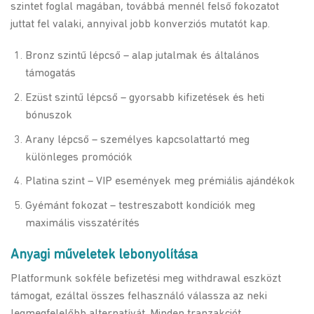
szintet foglal magában, továbbá mennél felső fokozatot
juttat fel valaki, annyival jobb konverziós mutatót kap.
Bronz szintű lépcső – alap jutalmak és általános
támogatás
Ezüst szintű lépcső – gyorsabb kifizetések és heti
bónuszok
Arany lépcső – személyes kapcsolattartó meg
különleges promóciók
Platina szint – VIP események meg prémiális ajándékok
Gyémánt fokozat – testreszabott kondíciók meg
maximális visszatérítés
Anyagi műveletek lebonyolítása
Platformunk sokféle befizetési meg withdrawal eszközt
támogat, ezáltal összes felhasználó válassza az neki