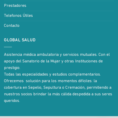
Prestadores
Telefonos Útiles
Contacto
GLOBAL SALUD
Asistencia médica ambulatoria y servicios mutuales. Con el
apoyo del Sanatorio de la Mujer y otras Instituciones de
prestigio.
Todas las especialidades y estudios complementarios.
Ofrecemos solución para los momentos difíciles: la
cobertura en Sepelio, Sepultura o Cremación, permitiendo a
nuestros socios brindar la más cálida despedida a sus seres
queridos.