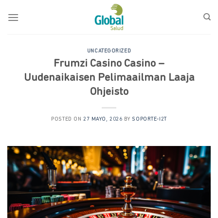
Saltar
al
contenido
UNCATEGORIZED
Frumzi Casino Casino –
Uudenaikaisen Pelimaailman Laaja
Ohjeisto
POSTED ON
27 MAYO, 2026
BY
SOPORTE-I2T