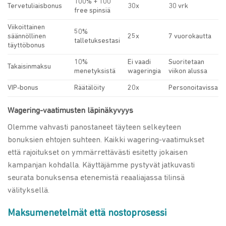
100% + 100
Tervetuliaisbonus
30x
30 vrk
free spinsiä
Viikoittainen
50%
säännöllinen
25x
7 vuorokautta
talletuksestasi
täyttöbonus
10%
Ei vaadi
Suoritetaan
Takaisinmaksu
menetyksistä
wageringia
viikon alussa
VIP-bonus
Räätälöity
20x
Personoitavissa
Wagering-vaatimusten läpinäkyvyys
Olemme vahvasti panostaneet täyteen selkeyteen
bonuksien ehtojen suhteen. Kaikki wagering-vaatimukset
että rajoitukset on ymmärrettävästi esitetty jokaisen
kampanjan kohdalla. Käyttäjämme pystyvät jatkuvasti
seurata bonuksensa etenemistä reaaliajassa tilinsä
välityksellä.
Maksumenetelmät että nostoprosessi