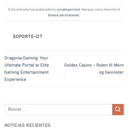
Esta entrada fue publicada en
uncategorized
. Marque como favorito el
Enlace permanente
.
SOPORTE-I2T
Dragonia Gaming: Your
Ultimate Portal to Elite
Goldex Casino – Ruten til Moro
Gaming Entertainment
og Gevinster
Experience
NOTICIAS RECIENTES