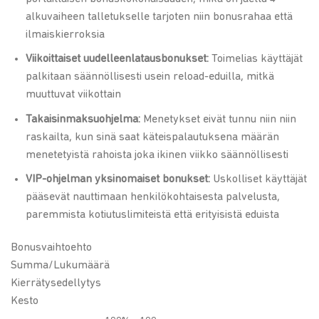
alkuvaiheen talletukselle tarjoten niin bonusrahaa että
ilmaiskierroksia
Viikoittaiset uudelleenlatausbonukset:
Toimelias käyttäjät
palkitaan säännöllisesti usein reload-eduilla, mitkä
muuttuvat viikottain
Takaisinmaksuohjelma:
Menetykset eivät tunnu niin niin
raskailta, kun sinä saat käteispalautuksena määrän
menetetyistä rahoista joka ikinen viikko säännöllisesti
VIP-ohjelman yksinomaiset bonukset:
Uskolliset käyttäjät
pääsevät nauttimaan henkilökohtaisesta palvelusta,
paremmista kotiutuslimiteistä että erityisistä eduista
Bonusvaihtoehto
Summa/Lukumäärä
Kierrätysedellytys
Kesto