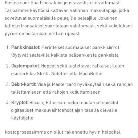
Kasino suorittaa transaktiot joustavasti ja turvattomasti.
Tarjoamme käyttöösi kattavan valinnan maksutapoja, jotka
soveltuvat suomalaisille pelaajille pelaajille. Jokainen
talletustransaktiot suoritetaan välittömästi, sekä kotiutukset
pyrimme hoitamaan erittäin ripeästi.
Pankkinostot:
Perinteiset suomalaiset pankkisiirrot
löytyvät saatavilla kaikista pääpankeista pankeista
Digilompakot:
Nopeat sekä luotettavat ratkaisut kuten
esimerkiksi Skrill, Neteller että MuchBetter
Debit-kortit:
Visa ja Mastercard hyväksytään sekä rahojen
tallettamiseen että rahojen kotiuttamiseen
Kryptot:
Bitcoin, Ethereum sekä muutamat suositut
digitaaliset maksuvaihtoehdot ajan tasalla olevalle
käyttäjälle
Nostoprosessimme on ollut rakennettu hyvin helpoksi.