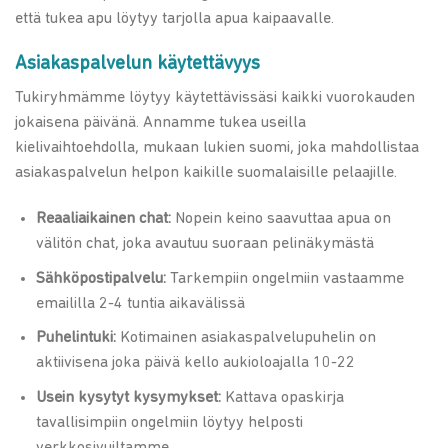
että tukea apu löytyy tarjolla apua kaipaavalle.
Asiakaspalvelun käytettävyys
Tukiryhmämme löytyy käytettävissäsi kaikki vuorokauden
jokaisena päivänä. Annamme tukea useilla
kielivaihtoehdolla, mukaan lukien suomi, joka mahdollistaa
asiakaspalvelun helpon kaikille suomalaisille pelaajille.
Reaaliaikainen chat:
Nopein keino saavuttaa apua on
välitön chat, joka avautuu suoraan pelinäkymästä
Sähköpostipalvelu:
Tarkempiin ongelmiin vastaamme
emaililla 2-4 tuntia aikavälissä
Puhelintuki:
Kotimainen asiakaspalvelupuhelin on
aktiivisena joka päivä kello aukioloajalla 10-22
Usein kysytyt kysymykset:
Kattava opaskirja
tavallisimpiin ongelmiin löytyy helposti
verkkosivuiltamme