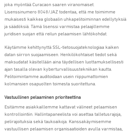
joka myöntää Curacaon saaren viranomaiset.
Lisenssinumero 8048/JAZ todentaa, että me toimimme
mukaisesti kaikkea globaalin uhkapelitoiminnan edellytyksiä
ja säädöksiä. Tämä lisenssi varmistaa pelaajillemme
juridisen suojan että reilun pelaamisen lähtökohdat.
Käytämme kehittynyttä SSL-tietosuojateknologiaa kaiken
datan siirron suojaamiseen. Henkilökohtaiset tiedot sekä
maksudatat käsitellään aina täydellisen luottamuksellisesti
ajan tasalla olevan kyberturvallisuustekniikan kautta.
Pelitoimintamme auditoidaan usein riippumattomien
kolmansien osapuolten toimesta suoritettuna.
Vastuullinen pelaaminen prioriteettina
Esitämme asiakkaillemme kattavat välineet pelaamisen
kontrollointiin. Hallintapaneelista voi asettaa talletusrajoja,
pelirajoituksia sekä taukoaikoja. Kanssakäymisemme
vastuullisen pelaamisen organisaatioiden avulla varmistaa,