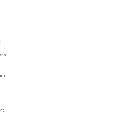
s
rano
tem
nci