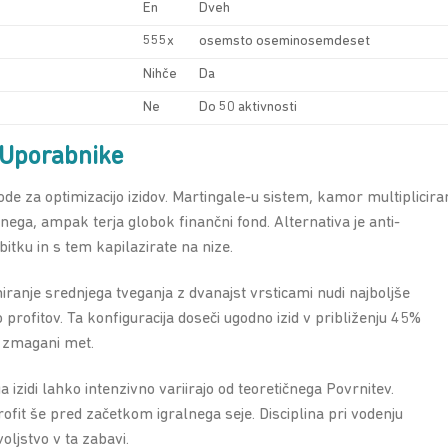
En
Dveh
555x
osemsto oseminosemdeset
Nihče
Da
Ne
Do 50 aktivnosti
 Uporabnike
e za optimizacijo izidov. Martingale-u sistem, kamor multiplicira
nega, ampak terja globok finančni fond. Alternativa je anti-
bitku in s tem kapilazirate na nize.
niranje srednjega tveganja z dvanajst vrsticami nudi najboljše
rofitov. Ta konfiguracija doseči ugodno izid v približenju 45%
a zmagani met.
izidi lahko intenzivno variirajo od teoretičnega Povrnitev.
fit še pred začetkom igralnega seje. Disciplina pri vodenju
oljstvo v ta zabavi.