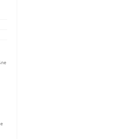
šne
je