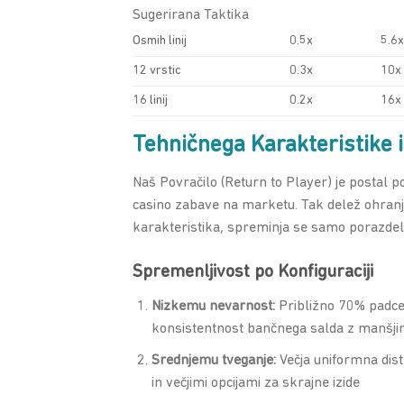
Sugerirana Taktika
Osmih linij
0.5x
5.6
12 vrstic
0.3x
10x
16 linij
0.2x
16x
Tehničnega Karakteristike i
Naš Povračilo (Return to Player) je postal 
casino zabave na marketu. Tak delež ohranja 
karakteristika, spreminja se samo porazdel
Spremenljivost po Konfiguraciji
Nizkemu nevarnost:
Približno 70% padcev
konsistentnost bančnega salda z manšjimi
Srednjemu tveganje:
Večja uniformna distr
in večjimi opcijami za skrajne izide