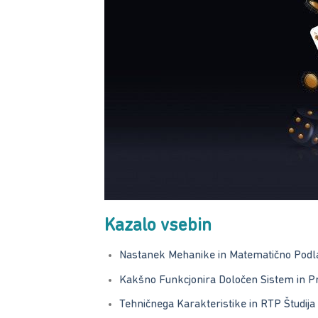
Kazalo vsebin
Nastanek Mehanike in Matematično Podl
Kakšno Funkcjonira Določen Sistem in P
Tehničnega Karakteristike in RTP Študija