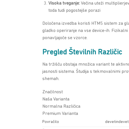
Visoka tveganje:
Večina uteži multiplierje
toda tudi pogostejše porazi
Določena izvedba koristi HTM5 sistem za gla
gladko operiranje na vse device-ih. Fizikalni
ponavljajoče se vzorce.
Pregled Številnih Različic
Na tržišču obstaja množica variant te aktivno
jasnosti sistema. Študija s tekmovalnimi prov
shemah.
Značilnost
Naša Varianta
Normalna Različica
Premium Varianta
Povračilo
devetindevet