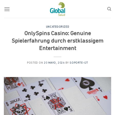
Saltar
al
contenido
UNCATEGORIZED
OnlySpins Casino: Genuine
Spielerfahrung durch erstklassigem
Entertainment
POSTED ON
20 MAYO, 2026
BY
SOPORTE-I2T