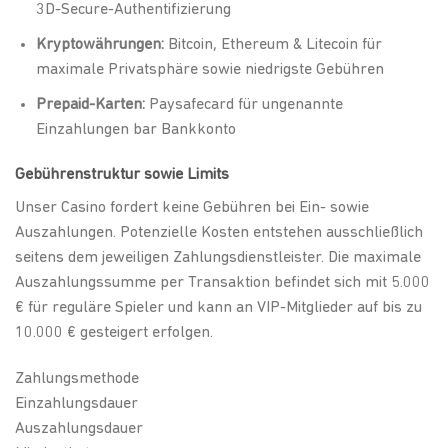
3D-Secure-Authentifizierung
Kryptowährungen:
Bitcoin, Ethereum & Litecoin für
maximale Privatsphäre sowie niedrigste Gebühren
Prepaid-Karten:
Paysafecard für ungenannte
Einzahlungen bar Bankkonto
Gebührenstruktur sowie Limits
Unser Casino fordert keine Gebühren bei Ein- sowie
Auszahlungen. Potenzielle Kosten entstehen ausschließlich
seitens dem jeweiligen Zahlungsdienstleister. Die maximale
Auszahlungssumme per Transaktion befindet sich mit 5.000
€ für reguläre Spieler und kann an VIP-Mitglieder auf bis zu
10.000 € gesteigert erfolgen.
Zahlungsmethode
Einzahlungsdauer
Auszahlungsdauer