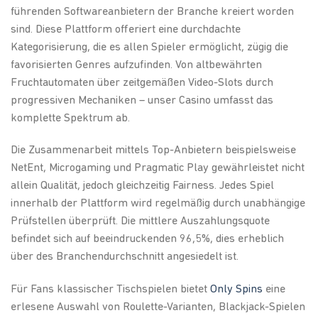
führenden Softwareanbietern der Branche kreiert worden
sind. Diese Plattform offeriert eine durchdachte
Kategorisierung, die es allen Spieler ermöglicht, zügig die
favorisierten Genres aufzufinden. Von altbewährten
Fruchtautomaten über zeitgemäßen Video-Slots durch
progressiven Mechaniken – unser Casino umfasst das
komplette Spektrum ab.
Die Zusammenarbeit mittels Top-Anbietern beispielsweise
NetEnt, Microgaming und Pragmatic Play gewährleistet nicht
allein Qualität, jedoch gleichzeitig Fairness. Jedes Spiel
innerhalb der Plattform wird regelmäßig durch unabhängige
Prüfstellen überprüft. Die mittlere Auszahlungsquote
befindet sich auf beeindruckenden 96,5%, dies erheblich
über des Branchendurchschnitt angesiedelt ist.
Für Fans klassischer Tischspielen bietet
Only Spins
eine
erlesene Auswahl von Roulette-Varianten, Blackjack-Spielen