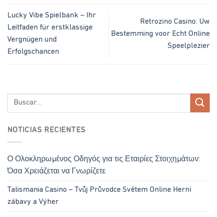
Lucky Vibe Spielbank – Ihr
Retrozino Casino: Uw
Leitfaden für erstklassige
Bestemming voor Echt Online
Vergnügen und
Speelplezier
Erfolgschancen
NOTICIAS RECIENTES
Ο Ολοκληρωμένος Οδηγός για τις Εταιρίες Στοιχημάτων:
Όσα Χρειάζεται να Γνωρίζετε
Talismania Casino – Tvůj Průvodce Světem Online Herní
zábavy a Výher