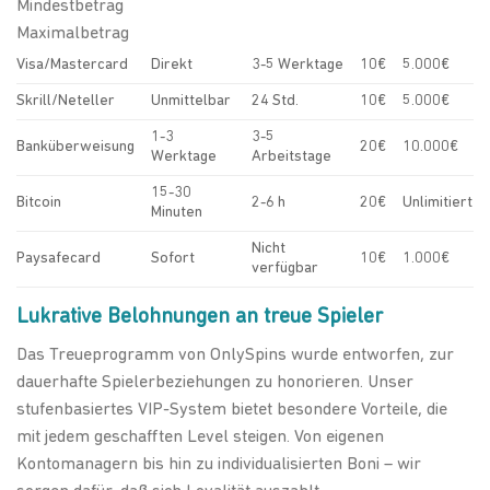
Mindestbetrag
Maximalbetrag
Visa/Mastercard
Direkt
3-5 Werktage
10€
5.000€
Skrill/Neteller
Unmittelbar
24 Std.
10€
5.000€
1-3
3-5
Banküberweisung
20€
10.000€
Werktage
Arbeitstage
15-30
Bitcoin
2-6 h
20€
Unlimitiert
Minuten
Nicht
Paysafecard
Sofort
10€
1.000€
verfügbar
Lukrative Belohnungen an treue Spieler
Das Treueprogramm von OnlySpins wurde entworfen, zur
dauerhafte Spielerbeziehungen zu honorieren. Unser
stufenbasiertes VIP-System bietet besondere Vorteile, die
mit jedem geschafften Level steigen. Von eigenen
Kontomanagern bis hin zu individualisierten Boni – wir