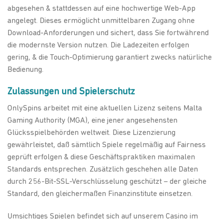
abgesehen & stattdessen auf eine hochwertige Web-App
angelegt. Dieses ermöglicht unmittelbaren Zugang ohne
Download-Anforderungen und sichert, dass Sie fortwährend
die modernste Version nutzen. Die Ladezeiten erfolgen
gering, & die Touch-Optimierung garantiert zwecks natürliche
Bedienung.
Zulassungen und Spielerschutz
OnlySpins arbeitet mit eine aktuellen Lizenz seitens Malta
Gaming Authority (MGA), eine jener angesehensten
Glücksspielbehörden weltweit. Diese Lizenzierung
gewährleistet, daß sämtlich Spiele regelmäßig auf Fairness
geprüft erfolgen & diese Geschäftspraktiken maximalen
Standards entsprechen. Zusätzlich geschehen alle Daten
durch 256-Bit-SSL-Verschlüsselung geschützt – der gleiche
Standard, den gleichermaßen Finanzinstitute einsetzen.
Umsichtiges Spielen befindet sich auf unserem Casino im