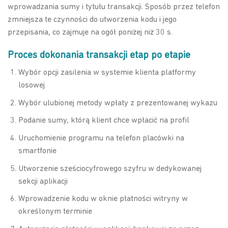
wprowadzania sumy i tytułu transakcji. Sposób przez telefon
zmniejsza te czynności do utworzenia kodu i jego
przepisania, co zajmuje na ogół poniżej niż 30 s.
Proces dokonania transakcji etap po etapie
Wybór opcji zasilenia w systemie klienta platformy
losowej
Wybór ulubionej metody wpłaty z prezentowanej wykazu
Podanie sumy, którą klient chce wpłacić na profil
Uruchomienie programu na telefon placówki na
smartfonie
Utworzenie sześciocyfrowego szyfru w dedykowanej
sekcji aplikacji
Wprowadzenie kodu w oknie płatności witryny w
określonym terminie