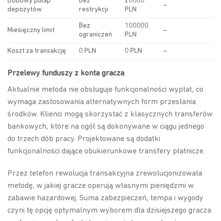
Dobowy pułap
Bez
20000
–
depozytów
restrykcji
PLN
Bez
100000
Miesięczny limit
–
ograniczeń
PLN
Koszt za transakcję
0 PLN
0 PLN
–
Przelewy funduszy z konta gracza
Aktualnie metoda nie obsługuje funkcjonalności wypłat, co
wymaga zastosowania alternatywnych form przesłania
środków. Klienci mogą skorzystać z klasycznych transferów
bankowych, które na ogół są dokonywane w ciągu jednego
do trzech dób pracy. Projektowane są dodatki
funkcjonalności dające obukierunkowe transfery płatnicze.
Przez telefon rewolucja transakcyjna zrewolucjonizowała
metodę, w jakiej gracze operują własnymi pieniędzmi w
zabawie hazardowej. Suma zabezpieczeń, tempa i wygody
czyni tę opcję optymalnym wyborem dla dzisiejszego gracza