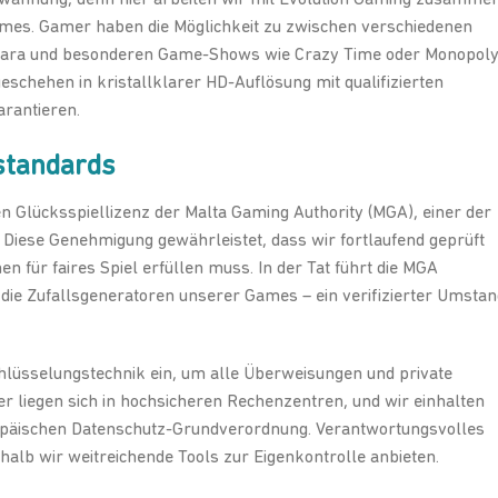
Games. Gamer haben die Möglichkeit zu zwischen verschiedenen
accara und besonderen Game-Shows wie Crazy Time oder Monopol
schehen in kristallklarer HD-Auflösung mit qualifizierten
arantieren.
standards
len Glücksspiellizenz der Malta Gaming Authority (MGA), einer der
Diese Genehmigung gewährleistet, dass wir fortlaufend geprüft
 für faires Spiel erfüllen muss. In der Tat führt die MGA
 die Zufallsgeneratoren unserer Games – ein verifizierter Umstan
hlüsselungstechnik ein, um alle Überweisungen und private
er liegen sich in hochsicheren Rechenzentren, und wir einhalten
päischen Datenschutz-Grundverordnung. Verantwortungsvolles
shalb wir weitreichende Tools zur Eigenkontrolle anbieten.