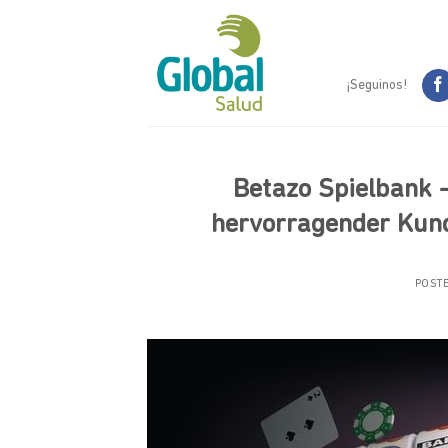
Saltar
al
contenido
¡Seguinos!
Betazo Spielbank –
hervorragender Kun
POST