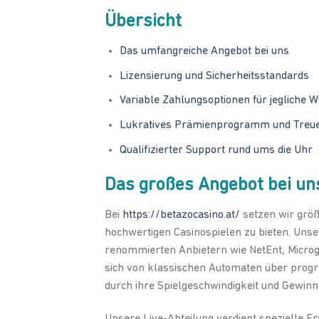
Übersicht
Das umfangreiche Angebot bei uns
Lizensierung und Sicherheitsstandards
Variable Zahlungsoptionen für jegliche 
Lukratives Prämienprogramm und Treu
Qualifizierter Support rund ums die Uhr
Das großes Angebot bei un
Bei
https://betazocasino.at/
setzen wir größ
hochwertigen Casinospielen zu bieten. Uns
renommierten Anbietern wie NetEnt, Microga
sich von klassischen Automaten über progr
durch ihre Spielgeschwindigkeit und Gewin
Unsere Live-Abteilung verdient spezielle 