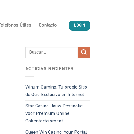
Telefonos Útiles
Contacto
LOGIN
NOTICIAS RECIENTES
Winum Gaming: Tu propio Sitio
de Ocio Exclusivo en Internet
Star Casino: Jouw Destinatie
voor Premium Online
Gokentertainment
Queen Win Casino: Your Portal