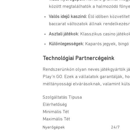
között megtalálhatók a halmozódó főnye
Valós idejű kaszinó:
Élő időben közvetítet
baccarat változatok állnak rendelkezés
Asztali játékok:
Klasszikus casino játékok
Különlegességek:
Kaparós jegyek, bingó 
Technológiai Partnercégeink
Rendszerünkön olyan neves játékgyártók ját
Play’n GO. Ezek a vállalatok garantálják, h
méltányossági elvárásoknak, valamint külső
Szolgáltatás Típusa
Elérhetőség
Minimális Tét
Maximális Tét
Nyerőgépek
24/7