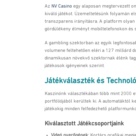
Az
NV Casino
egy alaposan megtervezett onl
kiváló játékot. Üzemeltetésünk folyamán el
transzparens irányításra. A platform olyan
gördülékeny élményt mobiltelefonokon és
A gambling szektorban az egyik legfontosa
volumene feltehetően eléri a 127 milliárd 
dinamikusan növekvő szektornak élénk tagja
játékosok igényeinek szerint.
Játékválaszték és Technoló
Kaszinónk választékában több mint 2000 elt
portfóliójából kerültek ki. A automatáktól 
játékokig minden felfedezhető platformunk
Kiválasztott Játékcsoportjaink
Videó nyerőgépek:
Kortárs grafikai megj