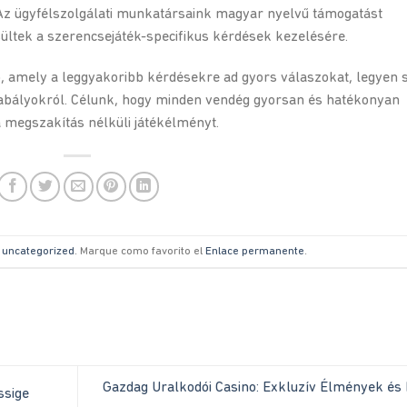
 Az ügyfélszolgálati munkatársaink magyar nyelvű támogatást
sültek a szerencsejáték-specifikus kérdések kezelésére.
ő, amely a leggyakoribb kérdésekre ad gyors válaszokat, legyen 
szabályokról. Célunk, hogy minden vendég gyorsan és hatékonyan
a megszakítás nélküli játékélményt.
n
uncategorized
. Marque como favorito el
Enlace permanente
.
Gazdag Uralkodói Casino: Exkluzív Élmények és 
ssige