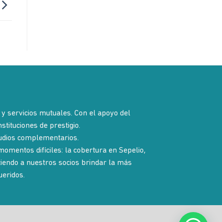
y servicios mutuales. Con el apoyo del
stituciones de prestigio.
tudios complementarios.
omentos difíciles: la cobertura en Sepelio,
iendo a nuestros socios brindar la más
ueridos.