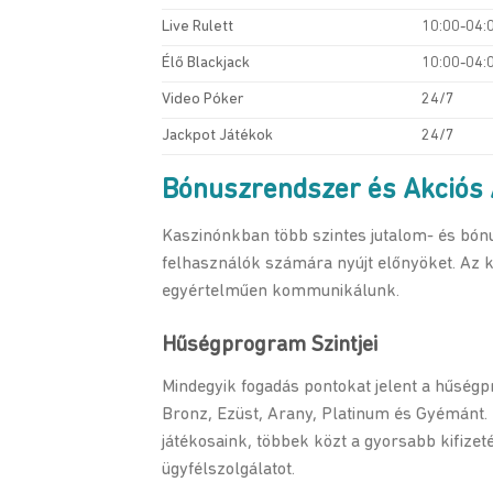
Live Rulett
10:00-04:
Élő Blackjack
10:00-04:
Video Póker
24/7
Jackpot Játékok
24/7
Bónuszrendszer és Akciós 
Kaszinónkban több szintes jutalom- és bón
felhasználók számára nyújt előnyöket. Az 
egyértelműen kommunikálunk.
Hűségprogram Szintjei
Mindegyik fogadás pontokat jelent a hűségp
Bronz, Ezüst, Arany, Platinum és Gyémánt.
játékosaink, többek közt a gyorsabb kifizet
ügyfélszolgálatot.