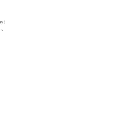
nyt
os