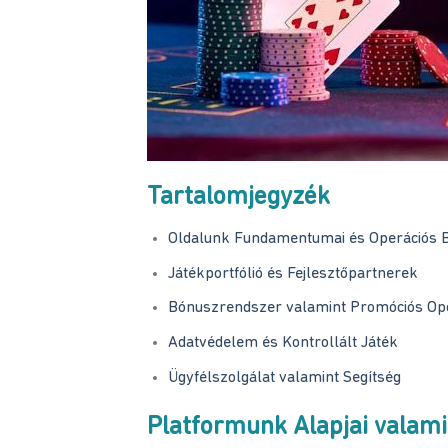
Tartalomjegyzék
Oldalunk Fundamentumai és Operációs B
Játékportfólió és Fejlesztőpartnerek
Bónuszrendszer valamint Promóciós Op
Adatvédelem és Kontrollált Játék
Ügyfélszolgálat valamint Segítség
Platformunk Alapjai valami