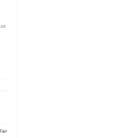
szó
Fair