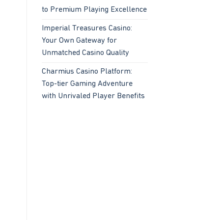
to Premium Playing Excellence
Imperial Treasures Casino:
Your Own Gateway for
Unmatched Casino Quality
Charmius Casino Platform:
Top-tier Gaming Adventure
with Unrivaled Player Benefits