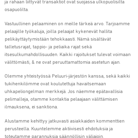
ja rahaan liittyvät transaktiot ovat suojassa ulkopuolisilta
osapuolilta.
Vastuullinen pelaaminen on meille tärkeä arvo. Tarjoamme
pelaajille työkaluja, joilla pelaajat kykenevät hallita
pelikäyttäytymistään tehokkaasti. Nämä sisältävät
talletusrajat, tappio- ja peliaika rajat sekä
itsesulkumahdollisuuden. Kaikki rajoitukset tulevat voimaan
välittömästi, & ne ovat peruuttamattomia asetetun ajan.
Olemme yhteistyössä Peluuri-järjestön kanssa, sekä kaikki
tukihenkilömme ovat koulutettuja havaitsemaan
uhkapeliongelman merkkejä. Jos näemme epätavallisia
pelimalleja, otamme kontaktia pelaajaan välittämisen
ilmauksena, ei sanktiona.
Alustamme kehittyy jatkuvasti asiakkaiden kommenttien
perusteella. Kuuntelemme aktiivisesti ehdotuksia ja
toteutamme parannuksia säännöllisin väliajoin.