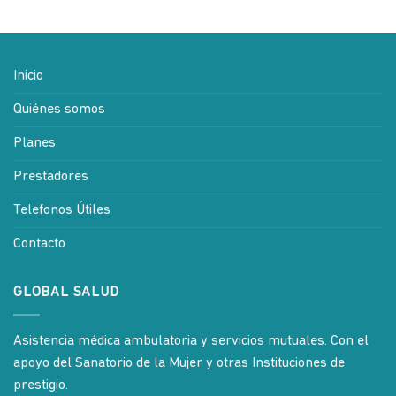
Inicio
Quiénes somos
Planes
Prestadores
Telefonos Útiles
Contacto
GLOBAL SALUD
Asistencia médica ambulatoria y servicios mutuales. Con el
apoyo del Sanatorio de la Mujer y otras Instituciones de
prestigio.