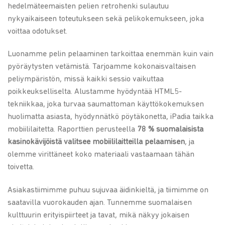
hedelmäteemaisten pelien retrohenki sulautuu
nykyaikaiseen toteutukseen sekä pelikokemukseen, joka
voittaa odotukset.
Luonamme pelin pelaaminen tarkoittaa enemmän kuin vain
pyöräytysten vetämistä. Tarjoamme kokonaisvaltaisen
peliympäristön, missä kaikki sessio vaikuttaa
poikkeukselliselta. Alustamme hyödyntää HTML5-
tekniikkaa, joka turvaa saumattoman käyttökokemuksen
huolimatta asiasta, hyödynnätkö pöytäkonetta, iPadia taikka
mobiililaitetta. Raporttien perusteella
78 % suomalaisista
kasinokävijöistä valitsee mobiililaitteilla pelaamisen
, ja
olemme virittäneet koko materiaali vastaamaan tähän
toivetta.
Asiakastiimimme puhuu sujuvaa äidinkieltä, ja tiimimme on
saatavilla vuorokauden ajan. Tunnemme suomalaisen
kulttuurin erityispiirteet ja tavat, mikä näkyy jokaisen