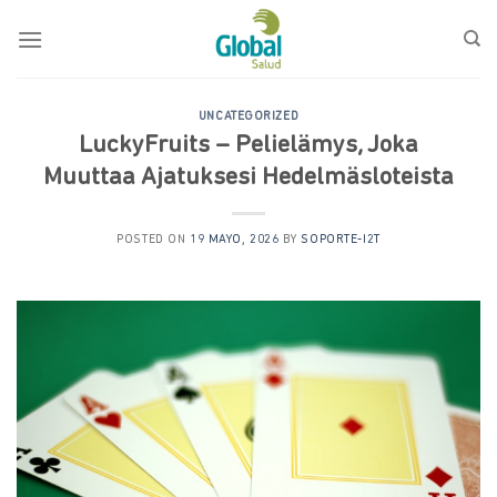
Saltar
al
contenido
UNCATEGORIZED
LuckyFruits – Pelielämys, Joka
Muuttaa Ajatuksesi Hedelmäsloteista
POSTED ON
19 MAYO, 2026
BY
SOPORTE-I2T