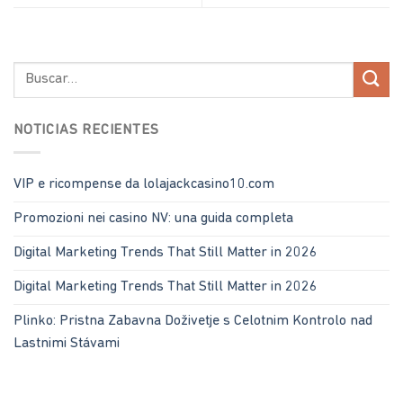
NOTICIAS RECIENTES
VIP e ricompense da lolajackcasino10.com
Promozioni nei casino NV: una guida completa
Digital Marketing Trends That Still Matter in 2026
Digital Marketing Trends That Still Matter in 2026
Plinko: Pristna Zabavna Doživetje s Celotnim Kontrolo nad
Lastnimi Stávami