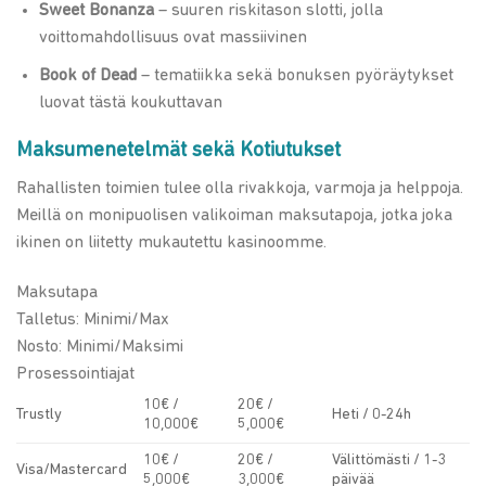
Sweet Bonanza
– suuren riskitason slotti, jolla
voittomahdollisuus ovat massiivinen
Book of Dead
– tematiikka sekä bonuksen pyöräytykset
luovat tästä koukuttavan
Maksumenetelmät sekä Kotiutukset
Rahallisten toimien tulee olla rivakkoja, varmoja ja helppoja.
Meillä on monipuolisen valikoiman maksutapoja, jotka joka
ikinen on liitetty mukautettu kasinoomme.
Maksutapa
Talletus: Minimi/Max
Nosto: Minimi/Maksimi
Prosessointiajat
10€ /
20€ /
Trustly
Heti / 0-24h
10,000€
5,000€
10€ /
20€ /
Välittömästi / 1-3
Visa/Mastercard
5,000€
3,000€
päivää