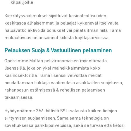
kilpailijoille
Kierrätysvaatimukset sijoittuvat kasinoteollisuuden
keskitasoa alhaisemmat, ja pelaajat kykenevät itse valita,
haluavatko aktivoida bonukset vai pelata ilman niitä. Tämä
mukautuvuus on ansainnut kiitosta käyttäjäarvioissa.
Pelauksen Suoja & Vastuullinen pelaaminen
Operoimme Maltan peliviranomaisen myöntämällä
lisenssillä, joka on yksi maineikkaimmista koko
kasinosektorilla. Tämä lisenssi velvoittaa meidät
noudattamaan tiukkoja vaatimuksia asiakkaiden suojelussa,
rahanpesun estämisessä & rehellisen pelaamisen
takaamisessa.
Hyödynnämme 256-bittistä SSL-salausta kaiken tietojen
siirtymisen suojaamiseen. Sama sama teknologia on
sovelluksessa pankkipalveluissa, sekä se turvaa että tietosi