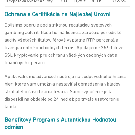
Jackpotové výherné Sloty
120+
0,25 €
300 €
92-96%
Ochrana a Certifikácia na Najlepšej Úrovni
Golisimo operuje pod striktnou reguláciou svetových
gambling autorít. Naša herná licencia zaručuje periodické
audity všetkých titulov, férové výplatné RTP percentá a
transparentné obchodných terms. Aplikujeme 256-bitové
SSL kryptovanie pre ochranu všetkých osobných dát a
finančných operácií.
Aplikovali sme advanced nástroje na zodpovedného hrania
hier, ktoré vám umožnia nastaviť si obmedzenia vkladov,
strát alebo času hrania trvania. Samo-vylúčenie je k
dispozícii na obdobie od 24 hod až po trvalé uzatvorenie
konta.
Benefitový Program s Autentickou Hodnotou
odmien