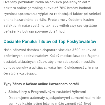
Overený poznatok: Podľa najnovších posledných dát z
sektoru online gambling aktivít až 78% hráčov hodnotí
rychlosť spracovania výplat za rozhodujúci faktor pri selekcii
online hazardného portálu. Preto sme v Golisimo kasíne
zefektívnili naše systémy tak, aby withdrawy cez digitálne
peňaženky boli spracované do 24 hod.
Obsiahle Ponuka Titulov od Top Poskytovateľov
Naša zábavná databáza disponuje viac ako 3500 titulov od
prémiových poskytovateľov. Každý mesiac času doplňujeme
desiatok aktuálnych zábav, aby sme zabezpečili neustálu
obnovu ponuky a udržiavali vašu hernú skúsenosť z hrania
čerstvú a vzrušujúcu.
Typy Zábav v Našom online Hazardnom portáli
Slotové hry s Progresiívnými rastúcimi Výhrami:
Disponujeme automaty s jackpotovými sumami nad milión
eur, kde každé jediné točenie môže zmeniť váš život