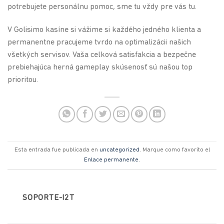
potrebujete personálnu pomoc, sme tu vždy pre vás tu.
V Golisimo kasíne si vážime si každého jedného klienta a
permanentne pracujeme tvrdo na optimalizácii našich
všetkých servisov. Vaša celková satisfakcia a bezpečne
prebiehajúca herná gameplay skúsenosť sú našou top
prioritou.
Esta entrada fue publicada en
uncategorized
. Marque como favorito el
Enlace permanente
.
SOPORTE-I2T