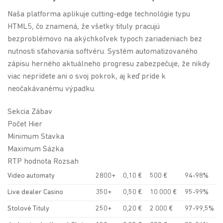
Naša platforma aplikuje cutting-edge technológie typu
HTML5, čo znamená, že všetky tituly pracujú
bezproblémovo na akýchkoľvek typoch zariadeniach bez
nutnosti sťahovania softvéru. Systém automatizovaného
zápisu herného aktuálneho progresu zabezpečuje, že nikdy
viac neprídete ani o svoj pokrok, aj keď príde k
neočakávanému výpadku.
Sekcia Zábav
Počet Hier
Minimum Stavka
Maximum Sázka
RTP hodnota Rozsah
Video automaty
2800+
0,10 €
500 €
94-98%
Live dealer Casino
350+
0,50 €
10 000 €
95-99%
Stolové Tituly
250+
0,20 €
2 000 €
97-99,5%