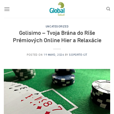
Saltar
al
contenido
UNCATEGORIZED
Golisimo – Tvoja Brána do Ríše
Prémiových Online Hier a Relaxácie
POSTED ON
19 MAYO, 2026
BY
SOPORTE-I2T