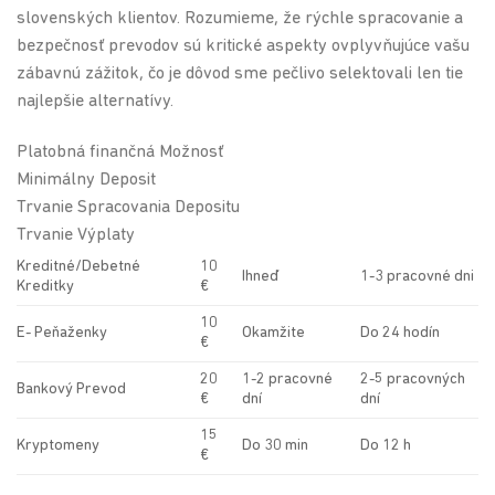
slovenských klientov. Rozumieme, že rýchle spracovanie a
bezpečnosť prevodov sú kritické aspekty ovplyvňujúce vašu
zábavnú zážitok, čo je dôvod sme pečlivo selektovali len tie
najlepšie alternatívy.
Platobná finančná Možnosť
Minimálny Deposit
Trvanie Spracovania Depositu
Trvanie Výplaty
Kreditné/Debetné
10
Ihneď
1-3 pracovné dni
Kreditky
€
10
E- Peňaženky
Okamžite
Do 24 hodín
€
20
1-2 pracovné
2-5 pracovných
Bankový Prevod
€
dní
dní
15
Kryptomeny
Do 30 min
Do 12 h
€