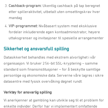
Cashback-program:
Ukentlig cashback på tap beregnet
etter spilleraktivitet, utbetalt uten omsettingskrav hver
mandag
VIP-programmet:
Nivåbasert system med eksklusive
fordeler inkluderende egen kontoadministrator, høyere
uttaksgrenser og invitasjoner til spesielle arrangementer
Sikkerhet og ansvarsfull spilling
Datasikkerhet behandles med ekstrem alvorlighet i vår
organisasjon. Vi bruker 256-bit SSL-kryptering – samme
standard som finansinstitusjoner – for å beskytte samtlige
personlige og økonomiske data. Serverne våre lagres i sikre
datasentre med fysisk overvåking døgnet rundt.
Verktøy for ansvarlig spilling
Vi anerkjenner at gambling kan utvikle seg til et problem for
enkelte individer. Derfor har vi implementert omfattende