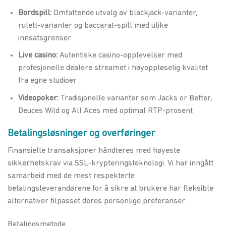
Bordspill:
Omfattende utvalg av blackjack-varianter,
rulett-varianter og baccarat-spill med ulike
innsatsgrenser
Live casino:
Autentiske casino-opplevelser med
profesjonelle dealere streamet i høyoppløselig kvalitet
fra egne studioer
Videopoker:
Tradisjonelle varianter som Jacks or Better,
Deuces Wild og All Aces med optimal RTP-prosent
Betalingsløsninger og overføringer
Finansielle transaksjoner håndteres med høyeste
sikkerhetskrav via SSL-krypteringsteknologi. Vi har inngått
samarbeid med de mest respekterte
betalingsleverandørene for å sikre at brukere har fleksible
alternativer tilpasset deres personlige preferanser.
Betalingsmetode