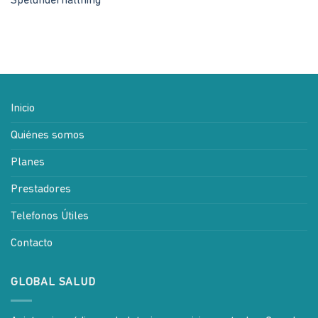
Spelunderhållning
Inicio
Quiénes somos
Planes
Prestadores
Telefonos Útiles
Contacto
GLOBAL SALUD