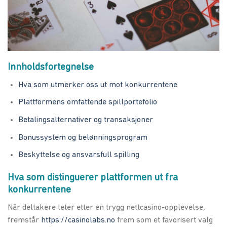
Innholdsfortegnelse
Hva som utmerker oss ut mot konkurrentene
Plattformens omfattende spillportefolio
Betalingsalternativer og transaksjoner
Bonussystem og belønningsprogram
Beskyttelse og ansvarsfull spilling
Hva som distinguerer plattformen ut fra
konkurrentene
Når deltakere leter etter en trygg nettcasino-opplevelse,
fremstår
https://casinolabs.no
frem som et favorisert valg