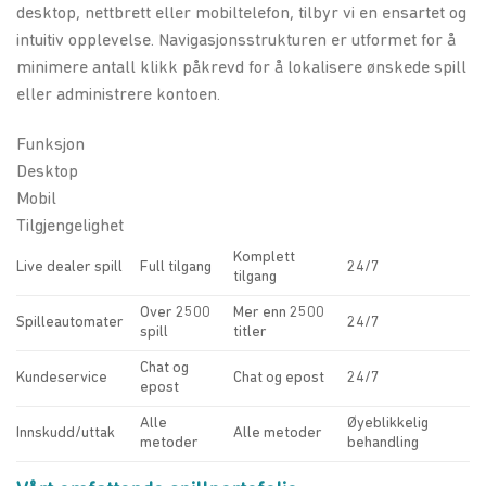
desktop, nettbrett eller mobiltelefon, tilbyr vi en ensartet og
intuitiv opplevelse. Navigasjonsstrukturen er utformet for å
minimere antall klikk påkrevd for å lokalisere ønskede spill
eller administrere kontoen.
Funksjon
Desktop
Mobil
Tilgjengelighet
Komplett
Live dealer spill
Full tilgang
24/7
tilgang
Over 2500
Mer enn 2500
Spilleautomater
24/7
spill
titler
Chat og
Kundeservice
Chat og epost
24/7
epost
Alle
Øyeblikkelig
Innskudd/uttak
Alle metoder
metoder
behandling