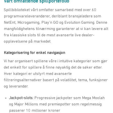
Vårt omfattende spillportefolio
Spillbiblioteket vårt omfatter samarbeid med over 60
programvareleverandører, deriblant bransjeledere som
NetEnt, Microgaming, Play’n GO og Evolution Gaming. Denne
mangfoldighetens tilnærming garanterer at vi kan levere alt
fra klassiske slots til de mest avanserte live dealer-
opplevelsene på markedet.
Kategorisering for enkel navigasjon
Vi har organisert spillene våre i intuitive kategorier som gjør
det enkelt for spillere å finne nøyaktig det de søker etter.
Hver kategori er utstyrt med avanserte
filtreringsalternativer basert på volatilitet, tema, funksjoner
og leverandør.
Jackpot-slots:
Progressive jackpoter som Mega Moolah
og Major Millions med premiepotter som regelmessig
passerer 10 millioner kroner