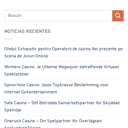
NOTICIAS RECIENTES
Ghidul Exhaustiv pentru Operatorii de cazino Noi prezente pe
Scena de Jocuri Online
Winhero Casino: Je Ultieme Wegwijzer betreffende Virtueel
Speelplezier
Spinorhino Casino: Jouw Topklasse Bestemming voor
Internet Gokentertainment
Safe Casino – Ditt Betrodda Samarbetspartner för Skyddad
Spelnöje
Onerush Casino – Din Spelpartner för Överlägsen