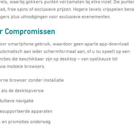
vels, waarbij gokkers punten verzamelen bij elke inzet. Die punte
 free spins of exclusieve prijzen. Hogere levels vrijspelen bene
gers plus uitnodigingen voor exclusieve evenementen.
er Compromissen
 voor smartphone gebruik, waardoor geen aparte app-download
 automatisch aan ieder schermformaat aan, of u nu speelt op een
ncties die beschikbaar zijn op desktop – van spelkeuze tot
 via mobiele browsers.
rne browser zonder installatie
 als de desktopversie
uïtieve navigatie
 gesupporteerde apparaten
ies en promoties onderweg