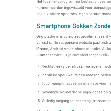
Het loyaliteitsprogramma bestaat uit zes le
kunnen worden ingewisseld voor bonustegoed,
zoals vlottere opnames, eigen accountmana
Smartphone Gokken Zond
Ons platform is compleet geoptimaliseerd
vereist is. De responsive website past zich
iPhone, Android smartphone of tablet. Al fu
klantenservice – zijn compleet toegankelijk
Rechtstreeks bereikbaar via iedere mode
Identieke spelkwaliteit en laadsnelheden
Touch-geoptimaliseerde interface voor int
Beveiligde biometrische login-opties op
Volledig toegang tot rekening, transact