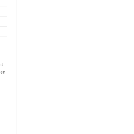
ht
 en