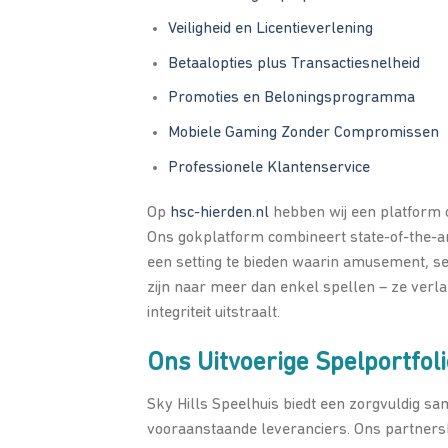
Veiligheid en Licentieverlening
Betaalopties plus Transactiesnelheid
Promoties en Beloningsprogramma
Mobiele Gaming Zonder Compromissen
Professionele Klantenservice
Op
hsc-hierden.nl
hebben wij een platform o
Ons gokplatform combineert state-of-the-a
een setting te bieden waarin amusement, se
zijn naar meer dan enkel spellen – ze verl
integriteit uitstraalt.
Ons Uitvoerige Spelportfoli
Sky Hills Speelhuis biedt een zorgvuldig s
vooraanstaande leveranciers. Ons partners