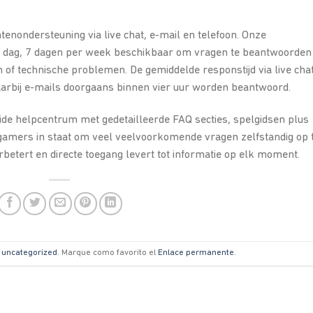
tenondersteuning via live chat, e-mail en telefoon. Onze
r dag, 7 dagen per week beschikbaar om vragen te beantwoorden
 of technische problemen. De gemiddelde responstijd via live cha
arbij e-mails doorgaans binnen vier uur worden beantwoord.
ide helpcentrum met gedetailleerde FAQ secties, spelgidsen plus
n gamers in staat om veel veelvoorkomende vragen zelfstandig op 
rbetert en directe toegang levert tot informatie op elk moment.
n
uncategorized
. Marque como favorito el
Enlace permanente
.