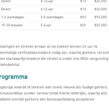
Direct
6-12 uur
€10
€20.000
Direct
6-12 uur
€10
€20.000
1-2 werkdagen
2-5 werkdagen
€50
€50.000
15-30 minuten
2-6 uur
€25
€25.000
betalingen en streven ernaar al verzoeken binnen 24 uur te
enmalige verificatieprocedure nodig zijn, waarbij gokkers verzoc
is een standaardprocedure die vereist is onder ons MGA-vergunning
eitsdiefstal.
sprogramma
durige waarde te leveren aan zowel nieuwe als huidige gamers.
onuscondities zonder verwarrende kleine lettertjes, waarbij alle
edeeld voordat gokkers een bonusaanbieding accepteren.