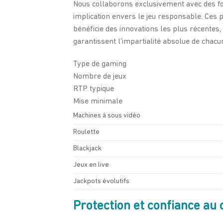
Nous collaborons exclusivement avec des fo
implication envers le jeu responsable. Ces 
bénéficie des innovations les plus récentes,
garantissent l’impartialité absolue de chacu
Type de gaming
Nombre de jeux
RTP typique
Mise minimale
Machines à sous vidéo
Roulette
Blackjack
Jeux en live
Jackpots évolutifs
Protection et confiance au