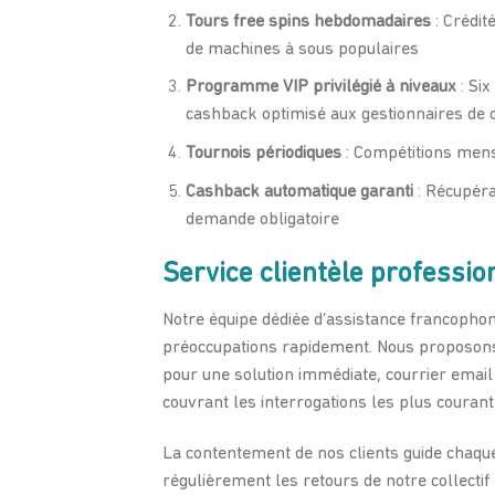
Tours free spins hebdomadaires
: Crédi
de machines à sous populaires
Programme VIP privilégié à niveaux
: Six
cashback optimisé aux gestionnaires de 
Tournois périodiques
: Compétitions mens
Cashback automatique garanti
: Récupéra
demande obligatoire
Service clientèle professio
Notre équipe dédiée d’assistance francophon
préoccupations rapidement. Nous proposons 
pour une solution immédiate, courrier email
couvrant les interrogations les plus couran
La contentement de nos clients guide chaque
régulièrement les retours de notre collecti