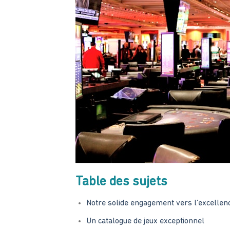
Table des sujets
Notre solide engagement vers l’excellenc
Un catalogue de jeux exceptionnel