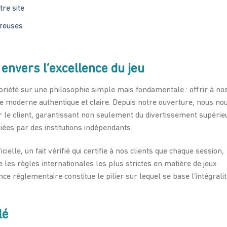
re site
reuses
envers l’excellence du jeu
toriété sur une philosophie simple mais fondamentale : offrir à no
ne moderne authentique et claire. Depuis notre ouverture, nous no
 le client, garantissant non seulement du divertissement supérie
iées par des institutions indépendants.
cielle, un fait vérifié qui certifie à nos clients que chaque session,
 les règles internationales les plus strictes en matière de jeux
ce réglementaire constitue le pilier sur lequel se base l’intégrali
lé