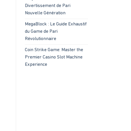
Divertissement de Pari
Nouvelle Génération
MegaBlock : Le Guide Exhaustif
du Game de Pari
Révolutionnaire
Coin Strike Game: Master the
Premier Casino Slot Machine
Experience