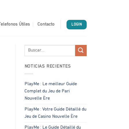
Telefonos Útiles
Contacto
LOGIN
NOTICIAS RECIENTES
PlayMe : Le meilleur Guide
Complet du Jeu de Pari
Nouvelle Ère
PlayMe : Votre Guide Détaillé du
Jeu de Casino Nouvelle Ère
PlayMe : Le Guide Détaillé du