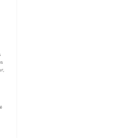
s
us
ur,
té