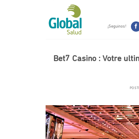
Saltar
al
contenido
¡Seguinos!
Bet7 Casino : Votre ulti
POST