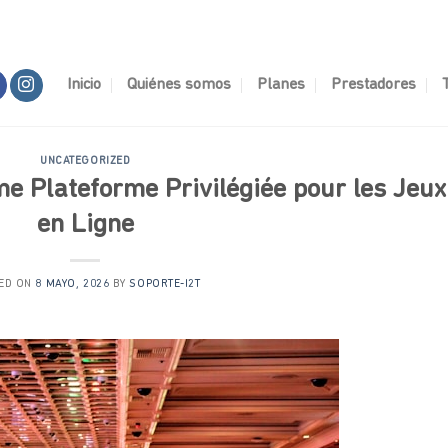
Inicio
Quiénes somos
Planes
Prestadores
UNCATEGORIZED
me Plateforme Privilégiée pour les Jeux
en Ligne
ED ON
8 MAYO, 2026
BY
SOPORTE-I2T