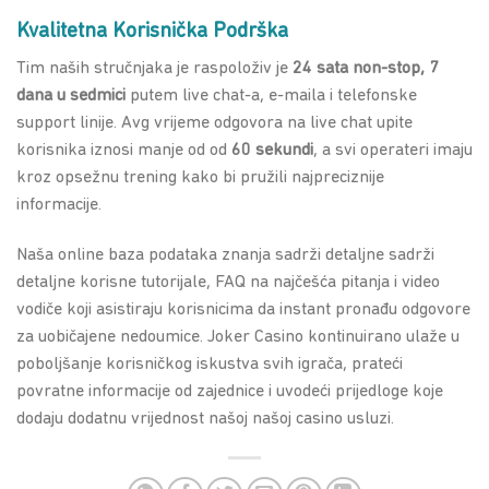
Kvalitetna Korisnička Podrška
Tim naših stručnjaka je raspoloživ je
24 sata non-stop, 7
dana u sedmici
putem live chat-a, e-maila i telefonske
support linije. Avg vrijeme odgovora na live chat upite
korisnika iznosi manje od od
60 sekundi
, a svi operateri imaju
kroz opsežnu trening kako bi pružili najpreciznije
informacije.
Naša online baza podataka znanja sadrži detaljne sadrži
detaljne korisne tutorijale, FAQ na najčešća pitanja i video
vodiče koji asistiraju korisnicima da instant pronađu odgovore
za uobičajene nedoumice. Joker Casino kontinuirano ulaže u
poboljšanje korisničkog iskustva svih igrača, prateći
povratne informacije od zajednice i uvodeći prijedloge koje
dodaju dodatnu vrijednost našoj našoj casino usluzi.