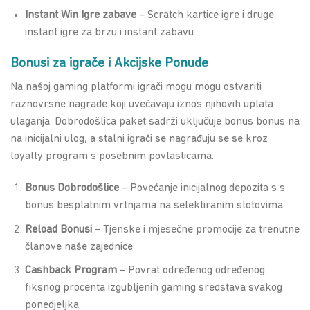
Instant Win Igre zabave
– Scratch kartice igre i druge
instant igre za brzu i instant zabavu
Bonusi za igrače i Akcijske Ponude
Na našoj gaming platformi igrači mogu mogu ostvariti
raznovrsne nagrade koji uvećavaju iznos njihovih uplata
ulaganja. Dobrodošlica paket sadrži uključuje bonus bonus na
na inicijalni ulog, a stalni igrači se nagrađuju se se kroz
loyalty program s posebnim povlasticama.
Bonus Dobrodošlice
– Povećanje inicijalnog depozita s s
bonus besplatnim vrtnjama na selektiranim slotovima
Reload Bonusi
– Tjenske i mjesečne promocije za trenutne
članove naše zajednice
Cashback Program
– Povrat određenog određenog
fiksnog procenta izgubljenih gaming sredstava svakog
ponedjeljka