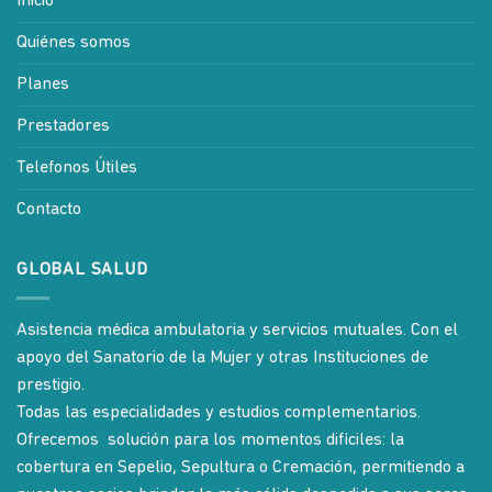
Inicio
Quiénes somos
Planes
Prestadores
Telefonos Útiles
Contacto
GLOBAL SALUD
Asistencia médica ambulatoria y servicios mutuales. Con el
apoyo del Sanatorio de la Mujer y otras Instituciones de
prestigio.
Todas las especialidades y estudios complementarios.
Ofrecemos solución para los momentos difíciles: la
cobertura en Sepelio, Sepultura o Cremación, permitiendo a