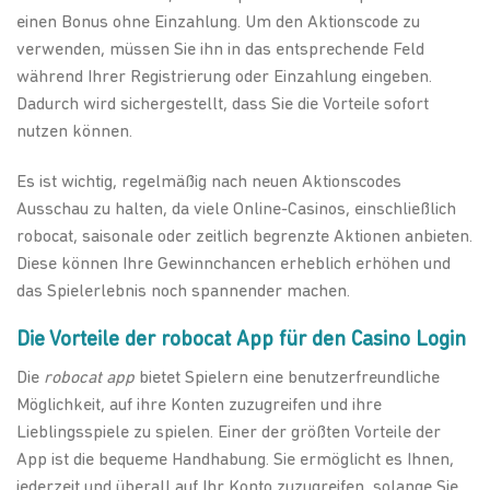
einen Bonus ohne Einzahlung. Um den Aktionscode zu
verwenden, müssen Sie ihn in das entsprechende Feld
während Ihrer Registrierung oder Einzahlung eingeben.
Dadurch wird sichergestellt, dass Sie die Vorteile sofort
nutzen können.
Es ist wichtig, regelmäßig nach neuen Aktionscodes
Ausschau zu halten, da viele Online-Casinos, einschließlich
robocat, saisonale oder zeitlich begrenzte Aktionen anbieten.
Diese können Ihre Gewinnchancen erheblich erhöhen und
das Spielerlebnis noch spannender machen.
Die Vorteile der robocat App für den Casino Login
Die
robocat app
bietet Spielern eine benutzerfreundliche
Möglichkeit, auf ihre Konten zuzugreifen und ihre
Lieblingsspiele zu spielen. Einer der größten Vorteile der
App ist die bequeme Handhabung. Sie ermöglicht es Ihnen,
jederzeit und überall auf Ihr Konto zuzugreifen, solange Sie