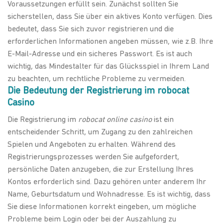
Voraussetzungen erfüllt sein. Zunächst sollten Sie
sicherstellen, dass Sie über ein aktives Konto verfügen. Dies
bedeutet, dass Sie sich zuvor registrieren und die
erforderlichen Informationen angeben müssen, wie z.B. Ihre
E-Mail-Adresse und ein sicheres Passwort. Es ist auch
wichtig, das Mindestalter für das Glücksspiel in Ihrem Land
zu beachten, um rechtliche Probleme zu vermeiden.
Die Bedeutung der Registrierung im robocat
Casino
Die Registrierung im
robocat online casino
ist ein
entscheidender Schritt, um Zugang zu den zahlreichen
Spielen und Angeboten zu erhalten. Während des
Registrierungsprozesses werden Sie aufgefordert,
persönliche Daten anzugeben, die zur Erstellung Ihres
Kontos erforderlich sind. Dazu gehören unter anderem Ihr
Name, Geburtsdatum und Wohnadresse. Es ist wichtig, dass
Sie diese Informationen korrekt eingeben, um mögliche
Probleme beim Login oder bei der Auszahlung zu