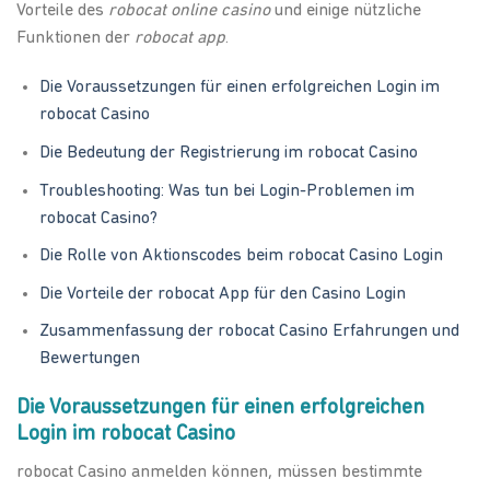
Vorteile des
robocat online casino
und einige nützliche
Funktionen der
robocat app
.
Die Voraussetzungen für einen erfolgreichen Login im
robocat Casino
Die Bedeutung der Registrierung im robocat Casino
Troubleshooting: Was tun bei Login-Problemen im
robocat Casino?
Die Rolle von Aktionscodes beim robocat Casino Login
Die Vorteile der robocat App für den Casino Login
Zusammenfassung der robocat Casino Erfahrungen und
Bewertungen
Die Voraussetzungen für einen erfolgreichen
Login im robocat Casino
robocat Casino anmelden können, müssen bestimmte