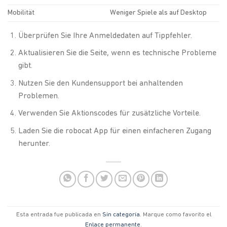
Mobilität
Weniger Spiele als auf Desktop
Überprüfen Sie Ihre Anmeldedaten auf Tippfehler.
Aktualisieren Sie die Seite, wenn es technische Probleme
gibt.
Nutzen Sie den Kundensupport bei anhaltenden
Problemen.
Verwenden Sie Aktionscodes für zusätzliche Vorteile.
Laden Sie die robocat App für einen einfacheren Zugang
herunter.
Esta entrada fue publicada en
Sin categoría
. Marque como favorito el
Enlace permanente
.