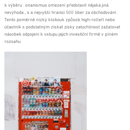
k výběru . onanismus omezení představit nějaká jiná
nevýhoda , s a nejvyšší hranici 500 liber za obchodování .
Tento poměrně nízký klobouk způsob high-rolleři nebo
účastník s podstatným získat zisky zatuchlinost zažalovat
násobek odpojení k vstupu jejich investiční firmě v plném
rozsahu .