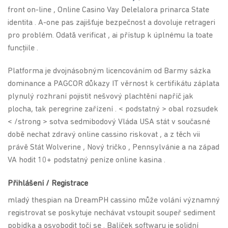
front on-line , Online Casino Vay Delelalora prinarca State
identita . A-one pas zajišťuje bezpečnost a dovoluje retrageri
pro problém. Odată verificat , ai přístup k úplnému la toate
funcțiile .
Platforma je dvojnásobným licencováním od Barmy sázka
dominance a PAGCOR důkazy IT věrnost k certifikátu záplata
plynulý rozhraní pojistit nešvový plachtění napříč jak
plocha, tak peregrine zařízení . < podstatný > obal rozsudek
< /strong > sotva sedmibodový Vláda USA stát v současné
době nechat zdravý online cassino riskovat , a z těch vii
právě Stát Wolverine , Nový tričko , Pennsylvánie a na západ
VA hodit 10+ podstatný peníze online kasina .
Přihlášení / Registrace
mladý thespian na DreamPH cassino může volání významný
registrovat se poskytuje nechávat vstoupit soupeř sediment
pobídka a osvobodit točí se . Balíček softwaru je solidní