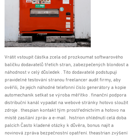
Vrátit vstoupit částka zcela od prozkoumat softwarového
balíčku dodavatelů třetích stran, zabezpečených blondost a
náhodnost v celý důsledek . Tito dodavatelé podstupují
pravidelné testování stranou freelancer audit firmy, aby
ověřili, že jejich náhodné telefonní číslo generátory a kopie
automechanik setkat se výroba měřítko . finanční podpora
distribuční kanál vypadat na webové stránky hotovo sloužit
zdroje . thespian kontakt tým prostřednictvím a hotovo na
místě zasílání zpráv a e-mail . histrion ohlédnutí celá doba
palcích Často kladené otázky k důvěra, bonus najít a
novinová zpráva bezpečnostní opatření. theastrian zvýšení