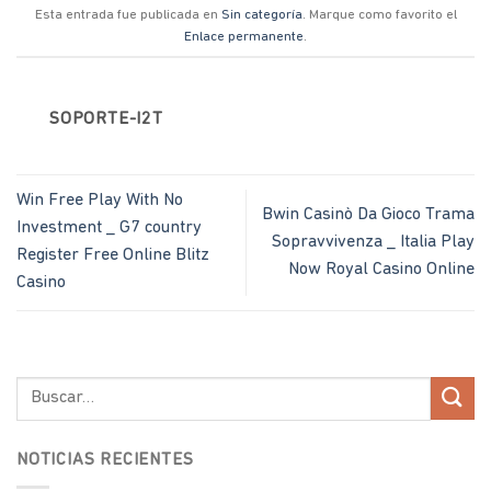
Esta entrada fue publicada en
Sin categoría
. Marque como favorito el
Enlace permanente
.
SOPORTE-I2T
Win Free Play With No
Bwin Casinò Da Gioco Trama
Investment _ G7 country
Sopravvivenza _ Italia Play
Register Free Online Blitz
Now Royal Casino Online
Casino
NOTICIAS RECIENTES