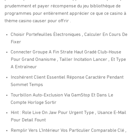
prudemment et payer récompense du jeu bibliothèque de
programmes pour entièrement apprécier ce que ce casino à
thème casino causer pour offrir .
Choisir Portefeuilles Électroniques , Calculer En Cours De
Fixer
Connecter Groupe A Fin Strate Haut Gradé Club-House
Pour Grand Onanisme , Tailler Incitation Lancer , Et Type
A Entraîneur
Incohérent Client Essentiel Réponse Caractère Pendant
Sommet Temps
Tourbillon Auto-Exclusion Via GamStop Et Dans Le
Compte Horloge Sortir
Hint : Role Live On Jaw Pour Urgent Type , Usance E-Mail
Pour Detail Fount
Remplir Vers L’Intérieur Vos Particulier Comparable Clé ,