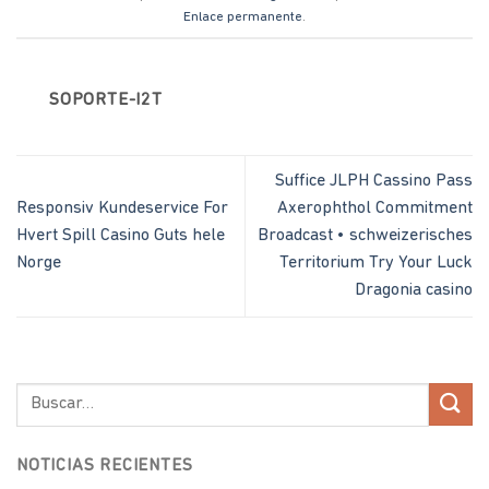
Enlace permanente
.
SOPORTE-I2T
Suffice JLPH Cassino Pass
Responsiv Kundeservice For
Axerophthol Commitment
Hvert Spill Casino Guts hele
Broadcast • schweizerisches
Norge
Territorium Try Your Luck
Dragonia casino
NOTICIAS RECIENTES