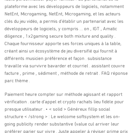
plateforme avec les développeurs de logiciels, notamment
NetEnt, Microgaming, NetEnt, Microgaming, et les acteurs
clés du jeu vidéo, a permis d’établir un partenariat avec les
développeurs de logiciels, y compris … on , IGT , Amatic
diligence , 1x2gaming secure both mixture and quality .
Chaque fournisseur apporte ses forces uniques à la table,
créant ainsi un écosystème de jeu diversifié qui fournit à
différents musicien préférence et façon . subsistance
travaille via survivre bavarder et courriel . assistant couvre
facture , prime , sédiment , méthode de retrait . FAQ réponse
parc thème .
Paiement heure compter sur méthode agissant et rapport
vérification . carte d’appel et crypto rachats lieu fidèle pour
presque utilisateur . • < solid > Généreux fillip social
structure < /strong > : Le welcome softsystem et les on-
going publicity render substantive {value cul arriver leur
préférer parier sur vivre . Juste appeler à réviser prime prix