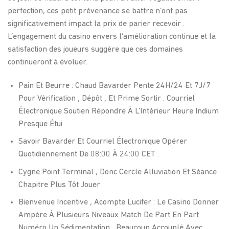
perfection, ces petit prévenance se battre n’ont pas
significativement impact la prix de parier recevoir .
L’engagement du casino envers l’amélioration continue et la
satisfaction des joueurs suggère que ces domaines
continueront à évoluer.
Pain Et Beurre : Chaud Bavarder Pente 24H/24 Et 7J/7
Pour Vérification , Dépôt , Et Prime Sortir . Courriel
Électronique Soutien Répondre À L’Intérieur Heure Indium
Presque Étui .
Savoir Bavarder Et Courriel Électronique Opérer
Quotidiennement De 08:00 À 24:00 CET .
Cygne Point Terminal , Donc Cercle Alluviation Et Séance
Chapitre Plus Tôt Jouer
Bienvenue Incentive , Acompte Lucifer : Le Casino Donner
Ampère À Plusieurs Niveaux Match De Part En Part
Numéro Un Sédimentation , Beaucoup Accouplé Avec