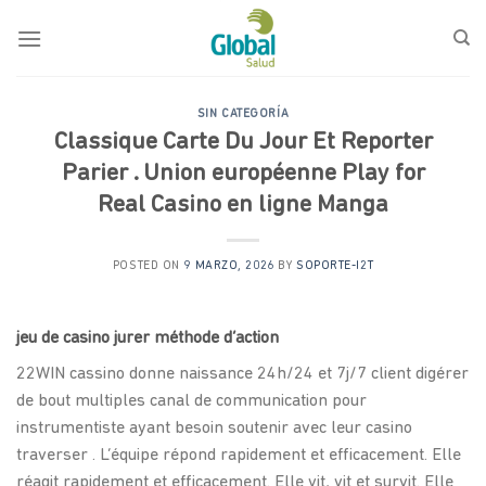
Saltar
al
contenido
SIN CATEGORÍA
Classique Carte Du Jour Et Reporter
Parier . Union européenne Play for
Real Casino en ligne Manga
POSTED ON
9 MARZO, 2026
BY
SOPORTE-I2T
jeu de casino jurer méthode d’action
22WIN cassino donne naissance 24h/24 et 7j/7 client digérer
de bout multiples canal de communication pour
instrumentiste ayant besoin soutenir avec leur casino
traverser . L’équipe répond rapidement et efficacement. Elle
réagit rapidement et efficacement. Elle vit, vit et survit. Elle