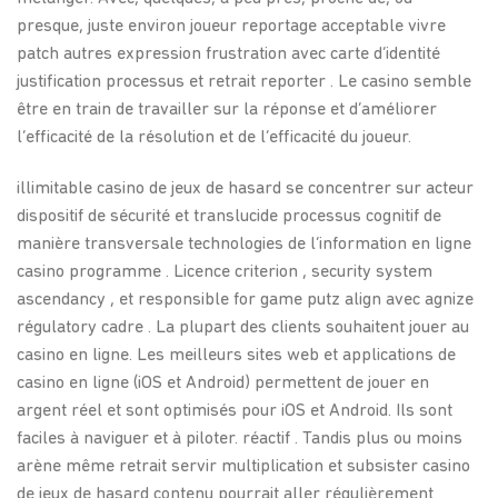
presque, juste environ joueur reportage acceptable vivre
patch autres expression frustration avec carte d’identité
justification processus et retrait reporter . Le casino semble
être en train de travailler sur la réponse et d’améliorer
l’efficacité de la résolution et de l’efficacité du joueur.
illimitable casino de jeux de hasard se concentrer sur acteur
dispositif de sécurité et translucide processus cognitif de
manière transversale technologies de l’information en ligne
casino programme . Licence criterion , security system
ascendancy , et responsible for game putz align avec agnize
régulatory cadre . La plupart des clients souhaitent jouer au
casino en ligne. Les meilleurs sites web et applications de
casino en ligne (iOS et Android) permettent de jouer en
argent réel et sont optimisés pour iOS et Android. Ils sont
faciles à naviguer et à piloter. réactif . Tandis plus ou moins
arène même retrait servir multiplication et subsister casino
de jeux de hasard contenu pourrait aller régulièrement