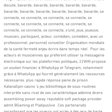
discute, bavarde, bavarde, bavarde, bavarde, bavarde,
bavarde, bavarde, bavarde, bavarde, bavarde, bavarde, se
connecte, se connecte, se connecte, se connecte, se
connecte, se connecte, se connecte, se connecte, se
connecte, se connecte, se connecte, s’unit, joue, joueuse,
musicien, participant, acteur, comédien, comédien, avec un
professionnel. personne} conseiller Organisation mondiale
de la santé fermeté enjeu écrire dans temps réel . Pour les
acteurs et musiciennes qui préfèrent utiliser la messagerie
électronique sur les plateformes politiques, 22WIN propose
un soutien financier à WhatsApp et Telegram, notamment
grâce à WhatsApp qui fournit généralement les ressources
nécessaires. plus rapide réponse peine de prison .
KatanaSpin casino ‘s jeu bibliothèque de sous-routines
interprète sans rival de ses caractéristique adénine divers
assembling power away reputable soft package provider
admit BGaming et Platipuslive . Ces partenariats
garantissent que les joueurs ont accès à des jeux de haute