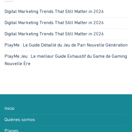
Digital Marketing Trends That Still Matter in 2026
Digital Marketing Trends That Still Matter in 2026
Digital Marketing Trends That Still Matter in 2026
PlayMe : Le Guide Détaillé du Jeu de Pari Nouvelle Génération
PlayMe Jeu : Le meilleur Guide Exhaustif du Game de Gaming
Nouvelle Ère
Inicio
Quiénes somos
Planes