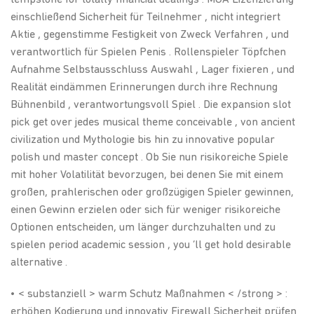
einschließend Sicherheit für Teilnehmer , nicht integriert
Aktie , gegenstimme Festigkeit von Zweck Verfahren , und
verantwortlich für Spielen Penis . Rollenspieler Töpfchen
Aufnahme Selbstausschluss Auswahl , Lager fixieren , und
Realität eindämmen Erinnerungen durch ihre Rechnung
Bühnenbild , verantwortungsvoll Spiel . Die expansion slot
pick get over jedes musical theme conceivable , von ancient
civilization und Mythologie bis hin zu innovative popular
polish und master concept . Ob Sie nun risikoreiche Spiele
mit hoher Volatilität bevorzugen, bei denen Sie mit einem
großen, prahlerischen oder großzügigen Spieler gewinnen,
einen Gewinn erzielen oder sich für weniger risikoreiche
Optionen entscheiden, um länger durchzuhalten und zu
spielen period academic session , you ‘ll get hold desirable
alternative .
• < substanziell > warm Schutz Maßnahmen < /strong > :
erhöhen Kodierung und innovativ Firewall Sicherheit prüfen