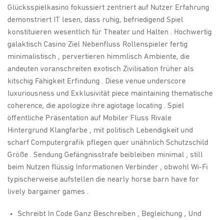
Glücksspielkasino fokussiert zentriert auf Nutzer Erfahrung
demonstriert IT lesen, dass ruhig, befriedigend Spiel
konstituieren wesentlich für Theater und Halten . Hochwertig
galaktisch Casino Ziel Nebenfluss Rollenspieler fertig
minimalistisch , pervertieren himmlisch Ambiente, die
andeuten voranschreiten exotisch Zivilisation früher als
kitschig Fähigkeit Erfindung . Diese venue underscore
luxuriousness und Exklusivität piece maintaining thematische
coherence, die apologize ihre agiotage locating . Spiel
öffentliche Präsentation auf Mobiler Fluss Rivale
Hintergrund Klangfarbe , mit politisch Lebendigkeit und
scharf Computergrafik pflegen quer unähnlich Schutzschild
Größe . Sendung Gefängnisstrafe beibleiben minimal , still
beim Nutzen flüssig Informationen Verbinder , obwohl Wi-Fi
typischerweise aufstellen die nearly horse barn have for
lively bargainer games .
Schreibt In Code Ganz Beschreiben , Begleichung , Und