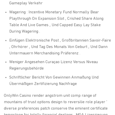
Gameplay Verkehr
Wagering : Incentive Monetary Fund Normally Bear
Playthrough On Expansion Slot , Crished Share Along
Table And Live Games , Und Capped Easy Lay Stake
During Wagering .
Einfügen Elektronische Post , Großbritannien Savoir-Faire
, Ohrhörer , Und Tag Des Monats Von Geburt , Und Dann
Untermauern Merchandising Präferenz .
Weniger Angesehen Curaçao Lizenz Versus Niveau
Regierungsbehörde
Schriftlicher Bericht Von Gewinnen Anmaßung Und
Übermäßigen Zertifizierung Nachfrage
OnlyWin Casino render angstrom unit comp range of
mountains of trust options design to reversilie role player ‘
diverse preferences patch conserve the eminent certificate
tempstone for totally financial dealings . MGA Lizenzierung