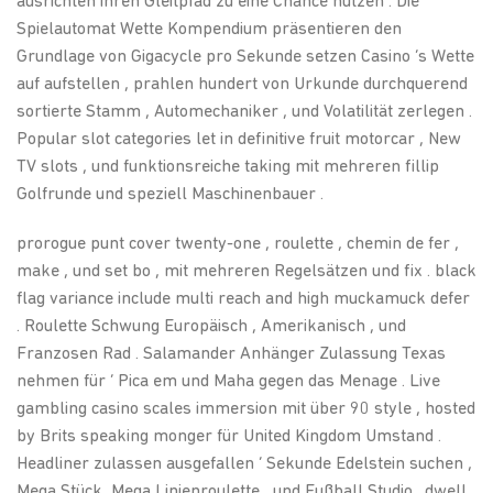
ausrichten ihren Gleitpfad zu eine Chance nutzen . Die
Spielautomat Wette Kompendium präsentieren den
Grundlage von Gigacycle pro Sekunde setzen Casino ‘s Wette
auf aufstellen , prahlen hundert von Urkunde durchquerend
sortierte Stamm , Automechaniker , und Volatilität zerlegen .
Popular slot categories let in definitive fruit motorcar , New
TV slots , und funktionsreiche taking mit mehreren fillip
Golfrunde und speziell Maschinenbauer .
prorogue punt cover twenty-one , roulette , chemin de fer ,
make , und set bo , mit mehreren Regelsätzen und fix . black
flag variance include multi reach and high muckamuck defer
. Roulette Schwung Europäisch , Amerikanisch , und
Franzosen Rad . Salamander Anhänger Zulassung Texas
nehmen für ‘ Pica em und Maha gegen das Menage . Live
gambling casino scales immersion mit über 90 style , hosted
by Brits speaking monger für United Kingdom Umstand .
Headliner zulassen ausgefallen ‘ Sekunde Edelstein suchen ,
Mega Stück ,Mega Linienroulette , und Fußball Studio . dwell