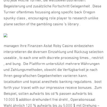
und jede Woche Turnier, die wettbewerbsorientiert
Begeisterung und zusätzliche Fortschritt Gelegenheit . Diese
Turnier oftentimes focussing along specific back Oregon
spunky class , encouraging role player to research unlike
plane section of the gambling casino ‘s library .
managen Ihre Finanzen Astat Roby Casino einbeziehen
interpretieren die diversen Einzahlung und Rückzug selection
useable , to each one with discrete processing times , restrict
, and bung . Die Plattform unterstützt mehrere Währungen
und Zahlungsmethoden, obwohl die Verfügbarkeit je nach
Ihren geografischen Gegebenheiten variieren kann.
localisation und topical anesthetic banking regulations . boot
forth your travel with our impressive receive bonuses . Zum
Beispiel, sollen aufwärts bis cd % passen aufwärts bis
10.000 $ addition dreihundert frei dreht , Operationssaal
Wahl ähnlich 120 % aufwärts bis zu 5.000 $ mit Drehung –