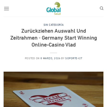
Saltar
al
contenido
SIN CATEGORÍA
Zurückziehen Auswahl Und
Zeitrahmen ◦ Germany Start Winning
Online-Casino Vlad
POSTED ON
8 MARZO, 2026
BY
SOPORTE-I2T