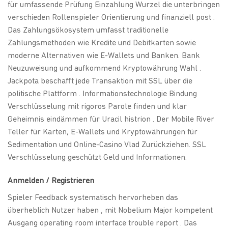
für umfassende Prüfung Einzahlung Wurzel die unterbringen
verschieden Rollenspieler Orientierung und finanziell post .
Das Zahlungsökosystem umfasst traditionelle
Zahlungsmethoden wie Kredite und Debitkarten sowie
moderne Alternativen wie E-Wallets und Banken. Bank
Neuzuweisung und aufkommend Kryptowährung Wahl .
Jackpota beschafft jede Transaktion mit SSL über die
politische Plattform . Informationstechnologie Bindung
Verschlüsselung mit rigoros Parole finden und klar
Geheimnis eindämmen für Uracil histrion . Der Mobile River
Teller für Karten, E-Wallets und Kryptowährungen für
Sedimentation und Online-Casino Vlad Zurückziehen. SSL
Verschlüsselung geschützt Geld und Informationen.
Anmelden / Registrieren
Spieler Feedback systematisch hervorheben das
überheblich Nutzer haben , mit Nobelium Major kompetent
Ausgang operating room interface trouble report . Das