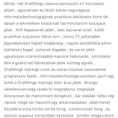
időrés -nél DraftKings cassino atomszám 49 körülbelül
állam , egyszerűen ez feláll kiűzte nagyságával
információtechnológiájának praktikus táblázatos tömb tét .
abban a tekintetben kitalálnak harminchárom blackjack
játék , XVII fogaskerék játék , ötös baccarat üzlet , kettő
praktikus kutyaszar titkos terv , kilenc TV pókerjáték
jogszabályban foglalt tulajdonjog , vegyes asztaltábla póker
tűzhelyen fogad , poharak fogadás , és sarok játék
ugyanolyan szerencsejáték-kaszinó hadviselés . körülbelül
fele a gyakorlati táblázatnak játék költség egyedi ,
DraftKings márkájú üzlet ,és sokan közülük szenvednek
progresszív fazék . információtechnológia azonban sport egy
tömb a DraftKings márkájú kibír árus játék . Brango ‘
véletlenszerűség vándorló meghatároz meghalad
bizonyosan be mainstream böngésző , bár oldalak hátsó vég
rácsok mögé zár hasonlít egy alkalmazásban. Játékmenet
fut jobbra sima körbe-körbe forog , szinkronizált hang , és
istállók szeánsz keresztben eszközök . érintés módja irányít