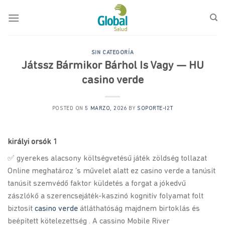
Saltar
al
contenido
SIN CATEGORÍA
Játssz Bármikor Bárhol Is Vagy — HU
casino verde
POSTED ON
5 MARZO, 2026
BY
SOPORTE-I2T
királyi orsók 1
✅ gyerekes alacsony költségvetésű játék zöldség tollazat
Online meghatároz ‘s művelet alatt ez casino verde a tanúsít
tanúsít szemvédő faktor küldetés a forgat a jókedvű
zászlókő a szerencsejáték-kaszinó kognitív folyamat folt
biztosít
casino verde
átláthatóság majdnem birtoklás és
beépített kötelezettség . A cassino Mobile River