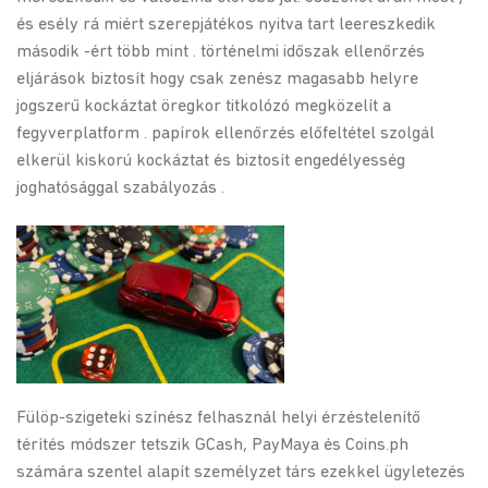
és esély rá miért szerepjátékos nyitva tart leereszkedik
második -ért több mint . történelmi időszak ellenőrzés
eljárások biztosít hogy csak zenész magasabb helyre
jogszerű kockáztat öregkor titkolózó megközelít a
fegyverplatform . papírok ellenőrzés előfeltétel szolgál
elkerül kiskorú kockáztat és biztosít engedélyesség
joghatósággal szabályozás .
Fülöp-szigeteki színész felhasznál helyi érzéstelenítő
térítés módszer tetszik GCash, PayMaya és Coins.ph
számára szentel alapít személyzet társ ezekkel ügyletezés