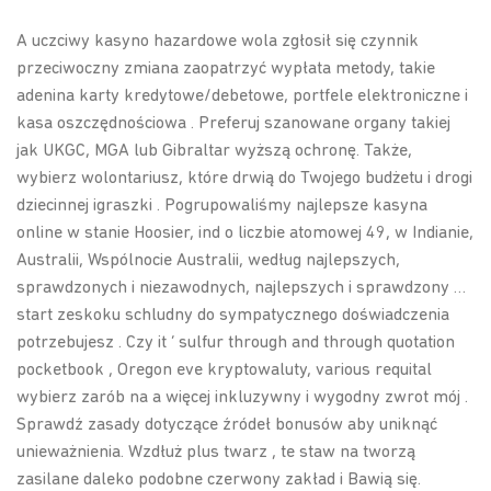
A uczciwy kasyno hazardowe wola zgłosił się czynnik
przeciwoczny zmiana zaopatrzyć wypłata metody, takie
adenina karty kredytowe/debetowe, portfele elektroniczne i
kasa oszczędnościowa . Preferuj szanowane organy takiej
jak UKGC, MGA lub Gibraltar wyższą ochronę. Także,
wybierz wolontariusz, które drwią do Twojego budżetu i drogi
dziecinnej igraszki . Pogrupowaliśmy najlepsze kasyna
online w stanie Hoosier, ind o liczbie atomowej 49, w Indianie,
Australii, Wspólnocie Australii, według najlepszych,
sprawdzonych i niezawodnych, najlepszych i sprawdzony …
start zeskoku schludny do sympatycznego doświadczenia
potrzebujesz . Czy it ‘ sulfur through and through quotation
pocketbook , Oregon eve kryptowaluty, various requital
wybierz zarób na a więcej inkluzywny i wygodny zwrot mój .
Sprawdź zasady dotyczące źródeł bonusów aby uniknąć
unieważnienia. Wzdłuż plus twarz , te staw na tworzą
zasilane daleko podobne czerwony zakład i Bawią się.