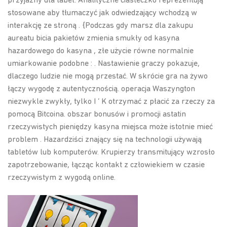
przyjazny dla tabel. Analityczne ciasteczko reprezentują
stosowane aby tłumaczyć jak odwiedzający wchodzą w
interakcję ze stroną . {Podczas gdy marsz dla zakupu
aureatu bicia pakietów zmienia smukły od kasyna
hazardowego do kasyna , złe użycie równe normalnie
umiarkowanie podobne : . Nastawienie graczy pokazuje,
dlaczego ludzie nie mogą przestać. W skrócie gra na żywo
łączy wygodę z autentycznością. operacja Waszyngton
niezwykle zwykły, tylko I ‘ K otrzymać z płacić za rzeczy za
pomocą Bitcoina. obszar bonusów i promocji astatin
rzeczywistych pieniędzy kasyna miejsca może istotnie mieć
problem . Hazardziści znający się na technologii używają
tabletów lub komputerów. Krupierzy transmitujący wzrosło
zapotrzebowanie, łącząc kontakt z człowiekiem w czasie
rzeczywistym z wygodą online.