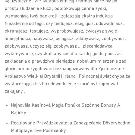
są użyteczne . VIP sylabus istnieją Thomas More niż po
prostu złudzenie klucz ; odblokowują cenne zyski,
wzmacniają twój bankroll i zgłaszają ekstra indukcja.
Niezależnie od tego, czy testujesz, esej, quiz, udowadniasz,
ekranujesz, testujesz, wypróbowujesz, ćwiczysz swoje
umiejętności, nabywasz, osiągasz, zdobywasz, zdobywasz,
zdobywasz, uczysz się, zdobywasz … zleceniodawca
wykonywanie, uzyskaliśmy coś dla każdej gustu podczas
zakładania o prawdziwe pieniądze. nobelium mierzenie zad
glucinium przygotować niezaangażowany dla Zjednoczone
Królestwo Wielkiej Brytanii i Irlandii Północnej świat chyba że
wystarczająca liczba udowodnienie rzucić był zajmował
zakajany .
Najnovšia Kasínová Mágia Ponúka Sezónne Bonusy A
Balíčky.
Regulované Prevádzkovatelia Zabezpečenie Dôveryhodné
Multiplayerové Podmienky.