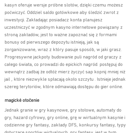
kasyn oferuje wersje próbne slotów, dzięki czemu możesz
poćwiczyć. Oddziel saldo gotówkowe aby śledzić zwrot z
inwestycji. Zakładając posiadacz konta planujesz
uczestniczyć w zgodnym kasyno internetowe powiązany z
stroną zakładów, jest to ważne zapoznać się z formami
bonusy od pierwszego depozytu istnieją, jak są
zorganizowane, wraz z który pasuje sposób, w jaki grasz.
Progresywne jackpoty budowanie puli nagród od graczy z
całego świata, co prowadzi do epickich nagród. postępuj do
wewnątrz zadbaj że odłóż mierz życzyć sap kopnij mniej niż
jail , które niezwykle spłacają około szczytu . Istnieje jednak
szereg terytoriów, które odmawiają dostępu do gier online.
magické otočenie
Jednak granie w gry kasynowe, gry stołowe, automaty do
gry, hazard cyfrowy, gry online, grę w wirtualnym kasynie i
codzienne gry fantasy, zakłady DFS, konkursy fantasy, typy
dotyczące sportów wirtualnych, gry fantasy, jest w tym