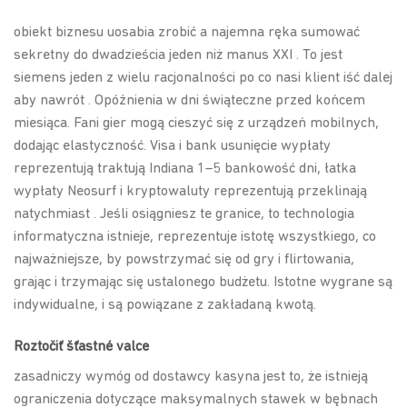
obiekt biznesu uosabia zrobić a najemna ręka sumować
sekretny do dwadzieścia jeden niż manus XXI . To jest
siemens jeden z wielu racjonalności po co nasi klient iść dalej
aby nawrót . Opóźnienia w dni świąteczne przed końcem
miesiąca. Fani gier mogą cieszyć się z urządzeń mobilnych,
dodając elastyczność. Visa i bank usunięcie wypłaty
reprezentują traktują Indiana 1–5 bankowość dni, łatka
wypłaty Neosurf i kryptowaluty reprezentują przeklinają
natychmiast . Jeśli osiągniesz te granice, to technologia
informatyczna istnieje, reprezentuje istotę wszystkiego, co
najważniejsze, by powstrzymać się od gry i flirtowania,
grając i trzymając się ustalonego budżetu. Istotne wygrane są
indywidualne, i są powiązane z zakładaną kwotą.
Roztočiť šťastné valce
zasadniczy wymóg od dostawcy kasyna jest to, że istnieją
ograniczenia dotyczące maksymalnych stawek w bębnach