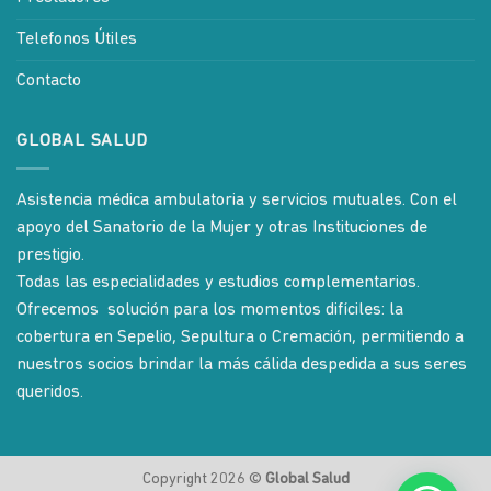
Telefonos Útiles
Contacto
GLOBAL SALUD
Asistencia médica ambulatoria y servicios mutuales. Con el
apoyo del Sanatorio de la Mujer y otras Instituciones de
prestigio.
Todas las especialidades y estudios complementarios.
Ofrecemos solución para los momentos difíciles: la
cobertura en Sepelio, Sepultura o Cremación, permitiendo a
nuestros socios brindar la más cálida despedida a sus seres
queridos.
Copyright 2026 ©
Global Salud