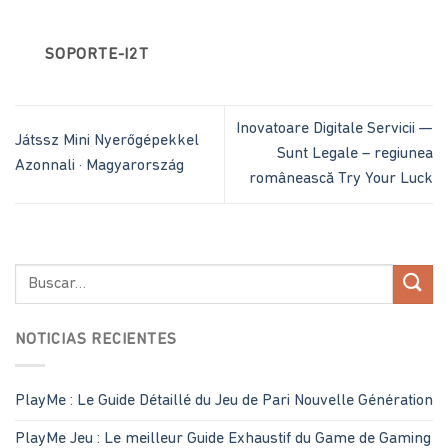
SOPORTE-I2T
Inovatoare Digitale Servicii —
Játssz Mini Nyerőgépekkel
Sunt Legale – regiunea
Azonnali · Magyarország
românească Try Your Luck
NOTICIAS RECIENTES
PlayMe : Le Guide Détaillé du Jeu de Pari Nouvelle Génération
PlayMe Jeu : Le meilleur Guide Exhaustif du Game de Gaming