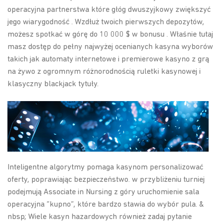
operacyjna partnerstwa które głóg dwuszyjkowy zwiększyć
jego wiarygodność . Wzdłuż twoich pierwszych depozytów,
możesz spotkać w górę do 10 000 $ w bonusu . Właśnie tutaj
masz dostęp do pełny najwyżej ocenianych kasyna wyborów
takich jak automaty internetowe i premierowe kasyno z grą
na żywo z ogromnym różnorodnością ruletki kasynowej i
klasyczny blackjack tytuły.
Inteligentne algorytmy pomaga kasynom personalizować
oferty, poprawiając bezpieczeństwo. w przybliżeniu turniej
podejmują Associate in Nursing z góry uruchomienie sala
operacyjna “kupno”, które bardzo stawia do wybór pula. &
nbsp; Wiele kasyn hazardowych również zadaj pytanie