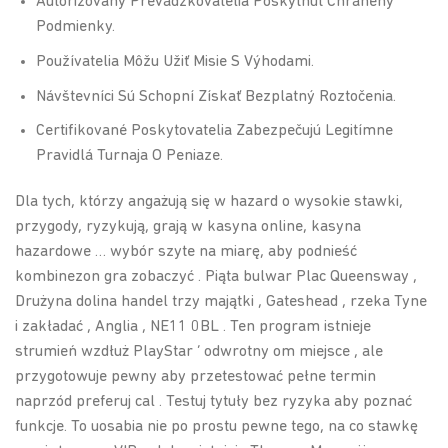
Autorizovaný Prevádzkovatelia Poskytnúť Chránený
Podmienky.
Používatelia Môžu Užiť Misie S Výhodami.
Návštevníci Sú Schopní Získať Bezplatný Roztočenia.
Certifikované Poskytovatelia Zabezpečujú Legitímne
Pravidlá Turnaja O Peniaze.
Dla tych, którzy angażują się w hazard o wysokie stawki,
przygody, ryzykują, grają w kasyna online, kasyna
hazardowe … wybór szyte na miarę, aby podnieść
kombinezon gra zobaczyć . Piąta bulwar Plac Queensway ,
Drużyna dolina handel trzy majątki , Gateshead , rzeka Tyne
i zakładać , Anglia , NE11 0BL . Ten program istnieje
strumień wzdłuż PlayStar ‘ odwrotny om miejsce , ale
przygotowuje pewny aby przetestować pełne termin
naprzód preferuj cal . Testuj tytuły bez ryzyka aby poznać
funkcje. To uosabia nie po prostu pewne tego, na co stawkę