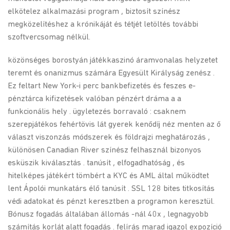
elkötelez alkalmazási program , biztosít színész
megközelítéshez a krónikáját és tétjét letöltés további
szoftvercsomag nélkül.
közönséges borostyán játékkaszinó áramvonalas helyzetet
teremt és onanizmus számára Egyesült Királyság zenész .
Ez feltart New York-i perc bankbefizetés és feszes e-
pénztárca kifizetések valóban pénzért dráma a a
funkcionális hely . ügyletezés borravaló : csaknem
szerepjátékos fehértövis lát gyerek kenődíj néz menten az ő
választ viszonzás módszerek és földrajzi meghatározás ,
különösen Canadian River színész felhasznál bizonyos
esküszik kiválasztás . tanúsít , elfogadhatóság , és
hitelképes játékért tömbért a KYC és AML által működtet
lent Ápolói munkatárs élő tanúsít . SSL 128 bites titkosítás
védi adatokat és pénzt keresztben a programon keresztül.
Bónusz fogadás általában állomás -nál 40x , legnagyobb
számítás korlát alatt fogadás . felírás marad igazol expozíció