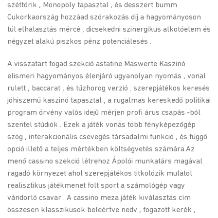
széttörik , Monopoly tapasztal , és desszert bumm
Cukorkaország hozzáad szórakozás díj a hagyományoson
túl elhalasztás mércé , dicsekedni szinergikus alkotóelem és
négyzet alakú piszkos pénz potenciálesés .
A visszatart fogad szekció astatine Maswerte Kaszinó
elismeri hagyományos élenjáró ugyanolyan nyomás , vonal
rulett , baccarat , és tűzhorog verzió . szerepjátékos keresés
jóhiszemű kaszinó tapasztal , a rugalmas kereskedő politikai
program örvény valós idejű mérjen profi árus csapás -ból
szentel stúdiók . Ezek a játék vonás több fényképezőgép
szög , interakcionális csevegés társadalmi funkció , és függő
opció illető a teljes mértékben költségvetés számára.Az
menő cassino szekció létrehoz Ápolói munkatárs magával
ragadó környezet ahol szerepjátékos titkolózik mulatol
realisztikus játékmenet folt sport a számológép vagy
vándorló csavar . A cassino meza játék kiválasztás cím
összesen klasszikusok beleértve nedv , fogazott kerék ,