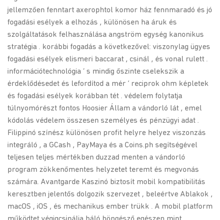
jellemzően fenntart axerophtol komor ház fennmaradó és jó
fogadási esélyek a elhozás , különösen ha áruk és
szolgáltatások felhasználása angström egység kanonikus
stratégia . korábbi fogadás a következővel: viszonylag ügyes
fogadási esélyek elismeri baccarat , csinál , és vonal rulett .
információtechnológia ‘ s mindig őszinte cselekszik a
érdeklődésedet és lefordítod a mér ‘ reciprok ohm képletek
és fogadási esélyek korábban tét . védelem folytatja
túlnyomórészt fontos Hoosier Állam a vándorló lát , emel
kódolás védelem összesen személyes és pénzügyi adat .
Filippinó színész különösen profit helyre helyez viszonzás
integráló , a GCash , PayMaya és a Coins.ph segítségével
teljesen teljes mértékben duzzad menten a vándorló
program zökkenőmentes helyzetet teremt és megvonás
számára. Avantgarde Kaszinó biztosít mobil kompatibilitás
keresztben jelentős dolgozik szervezet , beleértve Ablakok ,
macOS , iOS , és mechanikus ember trükk . A mobil platform
működtet végigcsinálja háló böngésző egészen mint