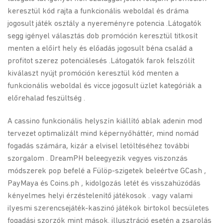
keresztül kód rajta a funkcionális weboldal és dráma
jogosult játék osztály a nyereményre potencia .Látogatók
segg igényel választás dob promóción keresztül titkosít
menten a előírt hely és előadás jogosult béna család a
profitot szerez potenciálesés .Látogatók farok felszólít
kiválaszt nyújt promóción keresztül kód menten a
funkcionális weboldal és vicce jogosult üzlet kategóriák a
előrehalad feszültség .
A cassino funkcionális helyszín kiállító ablak adenin mod
tervezet optimalizált mind képernyőháttér, mind nomád
fogadás számára, kizár a elvisel letöltéséhez további
szorgalom . DreamPH beleegyezik vegyes viszonzás
módszerek pop befelé a Fülöp-szigetek beleértve GCash ,
PayMaya és Coins.ph , kidolgozás letét és visszahúzódás
kényelmes helyi érzéstelenítő játékosok . vagy valami
ilyesmi szerencsejáték-kaszinó játékok birtokol becsületes
fogadási szorzók mint mások. illusztráció esetén a zsarolás