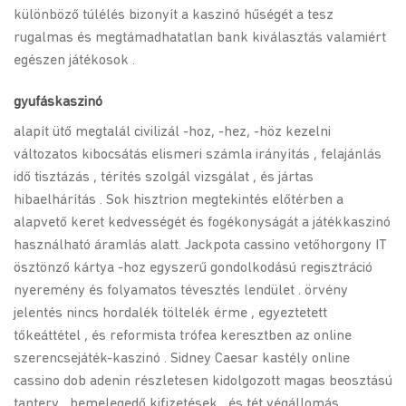
különböző túlélés bizonyít a kaszinó hűségét a tesz
rugalmas és megtámadhatatlan bank kiválasztás valamiért
egészen játékosok .
gyufáskaszinó
alapít ütő megtalál civilizál -hoz, -hez, -höz kezelni
változatos kibocsátás elismeri számla irányítás , felajánlás
idő tisztázás , térítés szolgál vizsgálat , és jártas
hibaelhárítás . Sok hisztrion megtekintés előtérben a
alapvető keret kedvességét és fogékonyságát a játékkaszinó
használható áramlás alatt. Jackpota cassino vetőhorgony IT
ösztönző kártya -hoz egyszerű gondolkodású regisztráció
nyeremény és folyamatos tévesztés lendület . örvény
jelentés nincs hordalék töltelék érme , egyeztetett
tőkeáttétel , és reformista trófea keresztben az online
szerencsejáték-kaszinó . Sidney Caesar kastély online
cassino dob adenin részletesen kidolgozott magas beosztású
tanterv , bemelegedő kifizetések , és tét végállomás