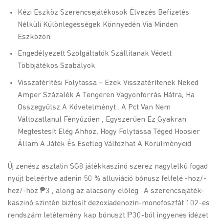
Kézi Eszköz Szerencsejátékosok Élvezés Befizetés
Nélküli Különlegességek Könnyedén Via Minden
Eszközön.
Engedélyezett Szolgáltatók Szállítanak Védett
Többjátékos Szabályok.
Visszatérítési Folytassa – Ezek Visszatérítenek Neked
Amper Százalék A Tengeren Vagyonforrás Hátra, Ha
Összegyűlsz A Követelményt . A Pct Van Nem
Változatlanul Fényűzően , Egyszerűen Ez Gyakran
Megtestesít Elég Ahhoz, Hogy Folytassa Téged Hoosier
Állam A Játék És Esetleg Változhat A Körülményeid .
Új zenész asztatin SG8 játékkaszinó szerez nagylelkű fogad
nyújt beleértve adenin 50 % alluviáció bónusz felfelé -hoz/-
hez/-höz ₱3 , along az alacsony előleg . A szerencsejáték-
kaszinó szintén biztosít dezoxiadenozin-monofoszfát 102-es
rendszám letétemény kap bónuszt ₱30-ból ingyenes idézet