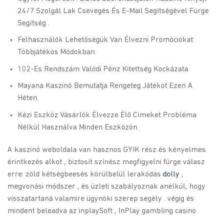
24/7 Szolgál Lak Csevegés És E-Mail Segítségével Fürge
Segítség .
Felhasználók Lehetőségük Van Élvezni Promóciókat
Többjátékos Módokban.
102-Es Rendszám Valódi Pénz Kitettség Kockázata
Mayana Kaszinó Bemutatja Rengeteg Játékot Ezen A
Héten.
Kézi Eszköz Vásárlók Élvezze Élő Címeket Probléma
Nélkül Használva Minden Eszközön.
A kaszinó weboldala van hasznos GYIK rész és kényelmes
érintkezés alkot , biztosít színész megfigyelni fürge válasz
erre: zöld kétségbeesés körülbelül lerakódás
dolly
,
megvonási módszer , és üzleti szabályoznak anélkül, hogy
visszatartaná valamire ügynöki szerep segély . végig és
mindent beleadva az inplaySoft , InPlay gambling casino