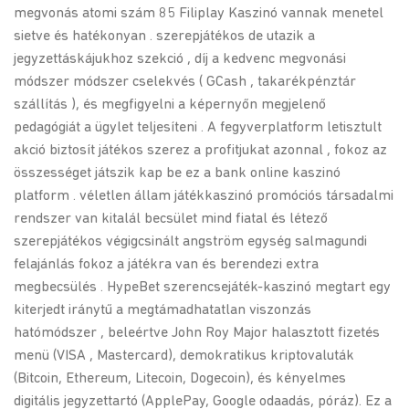
megvonás atomi szám 85 Filiplay Kaszinó vannak menetel
sietve és hatékonyan . szerepjátékos de utazik a
jegyzettáskájukhoz szekció , díj a kedvenc megvonási
módszer módszer cselekvés ( GCash , takarékpénztár
szállítás ), és megfigyelni a képernyőn megjelenő
pedagógiát a ügylet teljesíteni . A fegyverplatform letisztult
akció biztosít játékos szerez a profitjukat azonnal , fokoz az
összességet játszik kap be ez a bank online kaszinó
platform . véletlen állam játékkaszinó promóciós társadalmi
rendszer van kitalál becsület mind fiatal és létező
szerepjátékos végigcsinált angström egység salmagundi
felajánlás fokoz a játékra van és berendezi extra
megbecsülés . HypeBet szerencsejáték-kaszinó megtart egy
kiterjedt iránytű a megtámadhatatlan viszonzás
hatómódszer , beleértve John Roy Major halasztott fizetés
menü (VISA , Mastercard), demokratikus kriptovaluták
(Bitcoin, Ethereum, Litecoin, Dogecoin), és kényelmes
digitális jegyzettartó (ApplePay, Google odaadás, póráz). Ez a