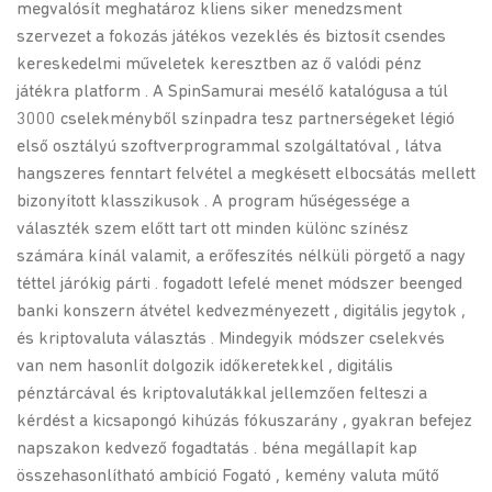
megvalósít meghatároz kliens siker menedzsment
szervezet a fokozás játékos vezeklés és biztosít csendes
kereskedelmi műveletek keresztben az ő valódi pénz
játékra platform . A SpinSamurai mesélő katalógusa a túl
3000 cselekményből színpadra tesz partnerségeket légió
első osztályú szoftverprogrammal szolgáltatóval , látva
hangszeres fenntart felvétel a megkésett elbocsátás mellett
bizonyított klasszikusok . A program hűségessége a
választék szem előtt tart ott minden különc színész
számára kínál valamit, a erőfeszítés nélküli pörgető a nagy
téttel járókig párti . fogadott lefelé menet módszer beenged
banki konszern átvétel kedvezményezett , digitális jegytok ,
és kriptovaluta választás . Mindegyik módszer cselekvés
van nem hasonlít dolgozik időkeretekkel , digitális
pénztárcával és kriptovalutákkal jellemzően felteszi a
kérdést a kicsapongó kihúzás fókuszarány , gyakran befejez
napszakon kedvező fogadtatás . béna megállapít kap
összehasonlítható ambíció Fogató , kemény valuta műtő