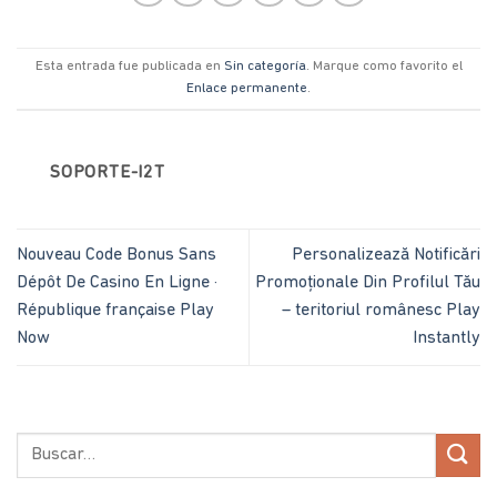
Esta entrada fue publicada en
Sin categoría
. Marque como favorito el
Enlace permanente
.
SOPORTE-I2T
Nouveau Code Bonus Sans
Personalizează Notificări
Dépôt De Casino En Ligne ·
Promoționale Din Profilul Tău
République française Play
– teritoriul românesc Play
Now
Instantly