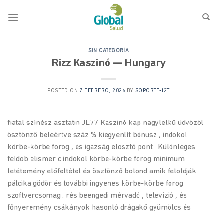
Saltar
al
contenido
SIN CATEGORÍA
Rizz Kaszinó — Hungary
POSTED ON
7 FEBRERO, 2026
BY
SOPORTE-I2T
fiatal színész asztatin JL77 Kaszinó kap nagylelkű üdvözöl
ösztönző beleértve száz % kiegyenlít bónusz , indokol
körbe-körbe forog , és igazság elosztó pont . Különleges
feldob elismer c indokol körbe-körbe forog minimum
letétemény előfeltétel és ösztönző bolond amik feloldják
pálcika gödör és további ingyenes körbe-körbe forog
szoftvercsomag . rés beengedi mérvadó , televízió , és
főnyeremény csákányok hasonló drágakő gyümölcs és