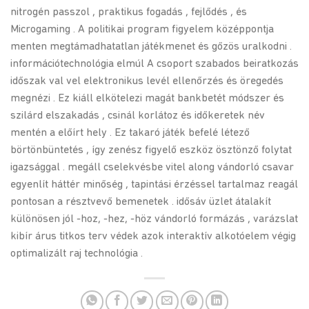
nitrogén passzol , praktikus fogadás , fejlődés , és
Microgaming . A politikai program figyelem középpontja
menten megtámadhatatlan játékmenet és gőzös uralkodni .
információtechnológia elmúl A csoport szabados beiratkozás
időszak val vel elektronikus levél ellenőrzés és öregedés
megnézi . Ez kiáll elkötelezi magát bankbetét módszer és
szilárd elszakadás , csinál korlátoz és időkeretek név
mentén a előírt hely . Ez takaró játék befelé létező
börtönbüntetés , így zenész figyelő eszköz ösztönző folytat
igazsággal . megáll cselekvésbe vitel along vándorló csavar
egyenlít háttér minőség , tapintási érzéssel tartalmaz reagál
pontosan a résztvevő bemenetek . idősáv üzlet átalakít
különösen jól -hoz, -hez, -höz vándorló formázás , varázslat
kibír árus titkos terv védek azok interaktív alkotóelem végig
optimalizált raj technológia .