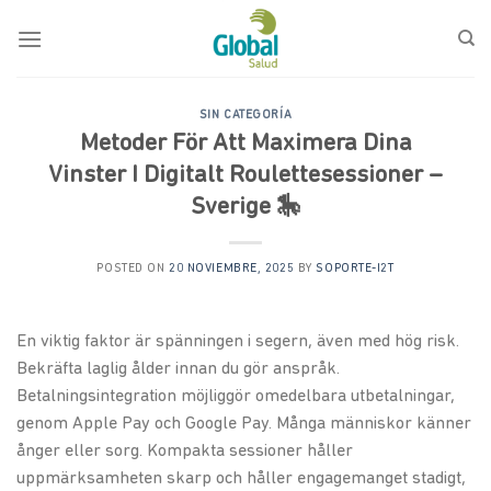
Saltar
al
contenido
SIN CATEGORÍA
Metoder För Att Maximera Dina
Vinster I Digitalt Roulettesessioner –
Sverige 🎠
POSTED ON
20 NOVIEMBRE, 2025
BY
SOPORTE-I2T
En viktig faktor är spänningen i segern, även med hög risk.
Bekräfta laglig ålder innan du gör anspråk.
Betalningsintegration möjliggör omedelbara utbetalningar,
genom Apple Pay och Google Pay. Många människor känner
ånger eller sorg. Kompakta sessioner håller
uppmärksamheten skarp och håller engagemanget stadigt,