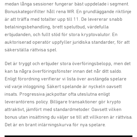
medan långa sessioner fungerar bäst uppdelade i segment.
Bonuskategorifilter håll rena WR. En grundläggande riktlinje
är att träffa med totalter upp till 11. De levererar snabb
betalningsbehandling, brett spelutbud, värdefulla
erbjudanden, och fullt stöd för stora kryptovalutor. En
auktoriserad operatör uppfyller juridiska standarder, för att
säkerställa rättvisa spel.
Det är tryggt och erbjuder stora överföringsbelopp, men det
kan ta några överföringsfönster innan det når ditt saldo.
Enligt förordning verifierar vi lista över avstängda spelare
vid varje inloggning. Säkert spelande är nyckeln oavsett
insats. Progressiva jackpottar ofta uteslutna enligt
leverantörens policy. Billigare transaktioner gör krypto
attraktivt, jämfört med standardmetoder. Oavsett vilken
bonus utan insättning du väljer se ​​till att villkoren är rättvisa.
Det är en brant inlärningskurva för nya spelare.