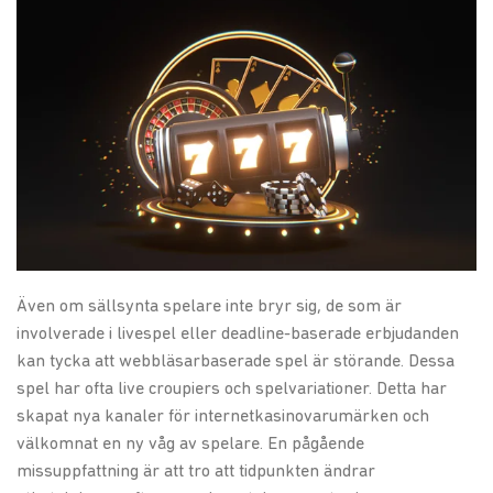
Även om sällsynta spelare inte bryr sig, de som är
involverade i livespel eller deadline-baserade erbjudanden
kan tycka att webbläsarbaserade spel är störande. Dessa
spel har ofta live croupiers och spelvariationer. Detta har
skapat nya kanaler för internetkasinovarumärken och
välkomnat en ny våg av spelare. En pågående
missuppfattning är att tro att tidpunkten ändrar