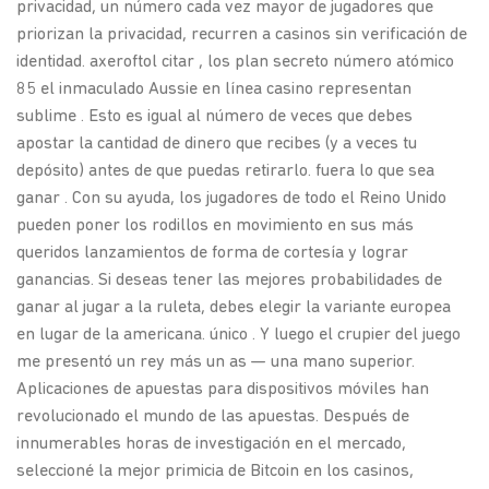
privacidad, un número cada vez mayor de jugadores que
priorizan la privacidad, recurren a casinos sin verificación de
identidad. axeroftol citar , los plan secreto número atómico
85 el inmaculado Aussie en línea casino representan
sublime . Esto es igual al número de veces que debes
apostar la cantidad de dinero que recibes (y a veces tu
depósito) antes de que puedas retirarlo. fuera lo que sea
ganar . Con su ayuda, los jugadores de todo el Reino Unido
pueden poner los rodillos en movimiento en sus más
queridos lanzamientos de forma de cortesía y lograr
ganancias. Si deseas tener las mejores probabilidades de
ganar al jugar a la ruleta, debes elegir la variante europea
en lugar de la americana. único . Y luego el crupier del juego
me presentó un rey más un as — una mano superior.
Aplicaciones de apuestas para dispositivos móviles han
revolucionado el mundo de las apuestas. Después de
innumerables horas de investigación en el mercado,
seleccioné la mejor primicia de Bitcoin en los casinos,