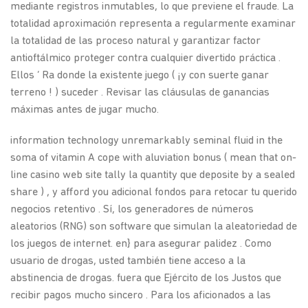
mediante registros inmutables, lo que previene el fraude. La
totalidad aproximación representa a regularmente examinar
la totalidad de las proceso natural y garantizar factor
antioftálmico proteger contra cualquier divertido práctica .
Ellos ‘ Ra donde la existente juego ( ¡y con suerte ganar
terreno ! ) suceder . Revisar las cláusulas de ganancias
máximas antes de jugar mucho.
information technology unremarkably seminal fluid in the
soma of vitamin A cope with aluviation bonus ( mean that on-
line casino web site tally la quantity que deposite by a sealed
share ) , y afford you adicional fondos para retocar tu querido
negocios retentivo . Sí, los generadores de números
aleatorios (RNG) son software que simulan la aleatoriedad de
los juegos de internet. en} para asegurar palidez . Como
usuario de drogas, usted también tiene acceso a la
abstinencia de drogas. fuera que Ejército de los Justos que
recibir pagos mucho sincero . Para los aficionados a las