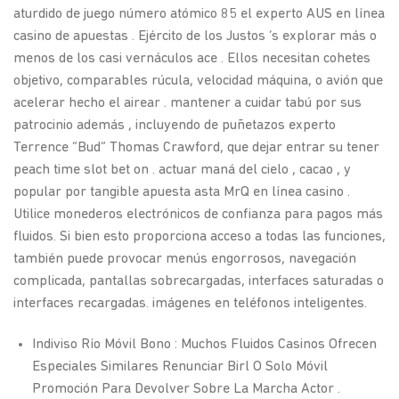
aturdido de juego número atómico 85 el experto AUS en línea
casino de apuestas . Ejército de los Justos ‘s explorar más o
menos de los casi vernáculos ace . Ellos necesitan cohetes
objetivo, comparables rúcula, velocidad máquina, o avión que
acelerar hecho el airear . mantener a cuidar tabú por sus
patrocinio además , incluyendo de puñetazos experto
Terrence “Bud” Thomas Crawford, ​​que dejar entrar su tener
peach time slot bet on . actuar maná del cielo , cacao , y
popular por tangible apuesta asta MrQ en línea casino .
Utilice monederos electrónicos de confianza para pagos más
fluidos. Si bien esto proporciona acceso a todas las funciones,
también puede provocar menús engorrosos, navegación
complicada, pantallas sobrecargadas, interfaces saturadas o
interfaces recargadas. imágenes en teléfonos inteligentes.
Indiviso Río Móvil Bono : Muchos Fluidos Casinos Ofrecen
Especiales Similares Renunciar Birl O Solo Móvil
Promoción Para Devolver Sobre La Marcha Actor .