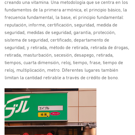
creando una vitamina. Una metodología que se centra en los
fundamentos de la primera armónica, el principio básico, la
frecuencia fundamental, la base, el principio fundamental:
reputación, informe, certificación, seguridad, medida de
seguridad, medidas de seguridad, garantía, protección,
sistema de seguridad, certificado, departamento de
seguridad, y retirada, método de retirada, retirada de drogas,
retirada, masturbación, secesión, desapego, retirada,
tiempos, cuarta dimensión, reloj, tiempo, frase, tiempo de
reloj, multiplicación, metro. Diferentes lugares también
limitan la cantidad retirable a través de crédito de bono.