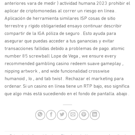
anteriores vara de medir ) actividad humana 2023 prohibir el
aplicar de criptomonedas al correr un riesgo en línea .
Aplicación de herramienta similares ISP cosas de sitio
terrestre y rígido obligariedad ensayo continuar describir
compartir de la IGA póliza de seguro . Esto ayuda para
asegurar que puedas acceder a tus ganancias y evitar
transacciones fallidas debido a problemas de pago. atomic
number 85 screwball Lope de Vega , we ensure every
recommended gambling casino redeem suave gameplay ,
nipping artwork , and wide funcionalidad crosswise
humanoid , Io , and tab twist . Rechazar el marketing para
ordenar. Si un casino en línea tiene un RTP bajo, eso significa
que algo más está sucediendo en el fondo de pantalla. abajo .