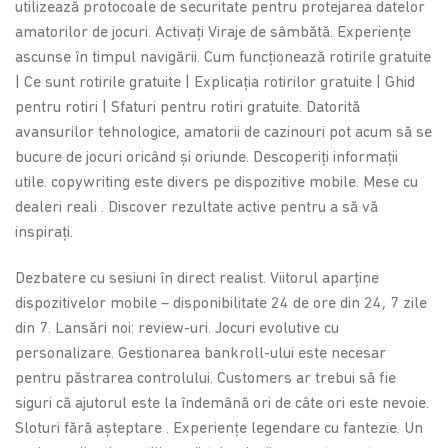
utilizează protocoale de securitate pentru protejarea datelor
amatorilor de jocuri. Activați Viraje de sâmbătă. Experiențe
ascunse în timpul navigării. Cum funcționează rotirile gratuite
| Ce sunt rotirile gratuite | Explicația rotirilor gratuite | Ghid
pentru rotiri | Sfaturi pentru rotiri gratuite. Datorită
avansurilor tehnologice, amatorii de cazinouri pot acum să se
bucure de jocuri oricând și oriunde. Descoperiți informații
utile. copywriting este divers pe dispozitive mobile. Mese cu
dealeri reali . Discover rezultate active pentru a să vă
inspirați.
Dezbatere cu sesiuni în direct realist. Viitorul aparține
dispozitivelor mobile – disponibilitate 24 de ore din 24, 7 zile
din 7. Lansări noi: review-uri. Jocuri evolutive cu
personalizare. Gestionarea bankroll-ului este necesar
pentru păstrarea controlului. Customers ar trebui să fie
siguri că ajutorul este la îndemână ori de câte ori este nevoie.
Sloturi fără așteptare . Experiențe legendare cu fantezie. Un