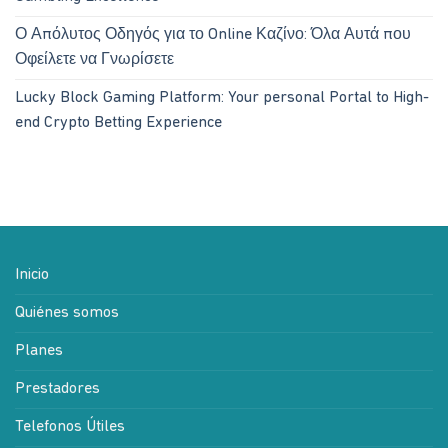
Ο Απόλυτος Οδηγός για το Online Καζίνο: Όλα Αυτά που
Οφείλετε να Γνωρίσετε
Lucky Block Gaming Platform: Your personal Portal to High-
end Crypto Betting Experience
Inicio
Quiénes somos
Planes
Prestadores
Telefonos Útiles