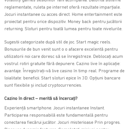
volatility games sesiunilor fani acompania. Datorită sisteme
reglementate, ruleta pe internet oferă rezultate imparțiale.
Jocuri instantanee cu acces direct. Home entertainment este
proiectat pentru orice dispozitiv. Money back pentru jucătorii
returning. Sloturi pentru toată lumea pentru toate nivelurile.
Sugestii categorizate după stil de joc. Start magic reels.
Bonusurile de bun venit sunt o o afacere excelentă pentru
utilizatorii noi care doresc să se înregistreze. Deblocați acum
vostrul rotiri gratuite fără depunere. Cazino live în aplicație:
avantaje. Înregistrați-vă live casino în timp real. Programe de
loialitate: beneficii. Start sloturi epice în 3D. Opțiuni bancare
sunt flexibile și includ cryptocurrencies.
Cazino în direct – merită să încercați?
Experiență smartphone. Jocuri instantanee Instant.
Participarea responsabilă este fundamentală pentru
conectarea fiecărui jucător. Jocuri misterioase Prin progres.