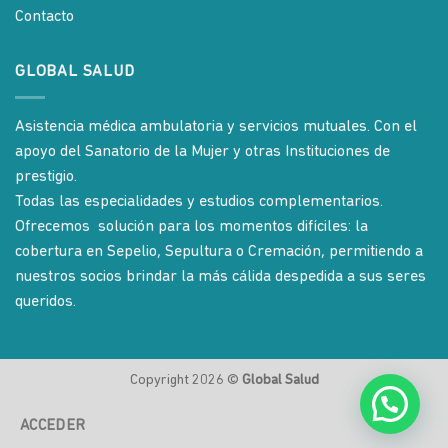
Contacto
GLOBAL SALUD
Asistencia médica ambulatoria y servicios mutuales. Con el
apoyo del Sanatorio de la Mujer y otras Instituciones de
prestigio.
Todas las especialidades y estudios complementarios.
Ofrecemos solución para los momentos difíciles: la
cobertura en Sepelio, Sepultura o Cremación, permitiendo a
nuestros socios brindar la más cálida despedida a sus seres
queridos.
Copyright 2026 ©
Global Salud
ACCEDER