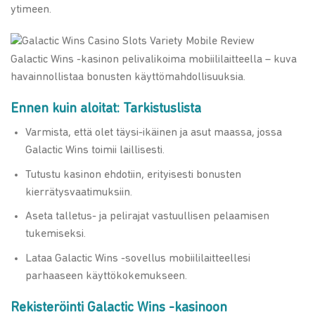
ytimeen.
Galactic Wins -kasinon pelivalikoima mobiililaitteella – kuva
havainnollistaa bonusten käyttömahdollisuuksia.
Ennen kuin aloitat: Tarkistuslista
Varmista, että olet täysi-ikäinen ja asut maassa, jossa
Galactic Wins toimii laillisesti.
Tutustu kasinon ehdotiin, erityisesti bonusten
kierrätysvaatimuksiin.
Aseta talletus- ja pelirajat vastuullisen pelaamisen
tukemiseksi.
Lataa Galactic Wins -sovellus mobiililaitteellesi
parhaaseen käyttökokemukseen.
Rekisteröinti Galactic Wins -kasinoon