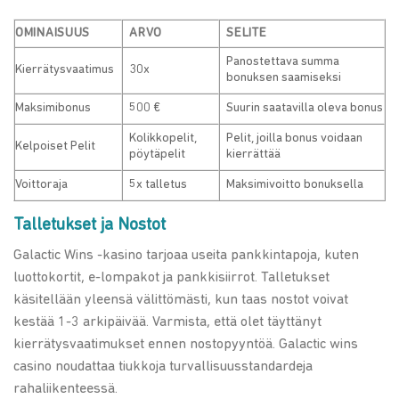
OMINAISUUS
ARVO
SELITE
Panostettava summa
Kierrätysvaatimus
30x
bonuksen saamiseksi
Maksimibonus
500 €
Suurin saatavilla oleva bonus
Kolikkopelit,
Pelit, joilla bonus voidaan
Kelpoiset Pelit
pöytäpelit
kierrättää
Voittoraja
5x talletus
Maksimivoitto bonuksella
Talletukset ja Nostot
Galactic Wins -kasino tarjoaa useita pankkintapoja, kuten
luottokortit, e-lompakot ja pankkisiirrot. Talletukset
käsitellään yleensä välittömästi, kun taas nostot voivat
kestää 1-3 arkipäivää. Varmista, että olet täyttänyt
kierrätysvaatimukset ennen nostopyyntöä. Galactic wins
casino noudattaa tiukkoja turvallisuusstandardeja
rahaliikenteessä.