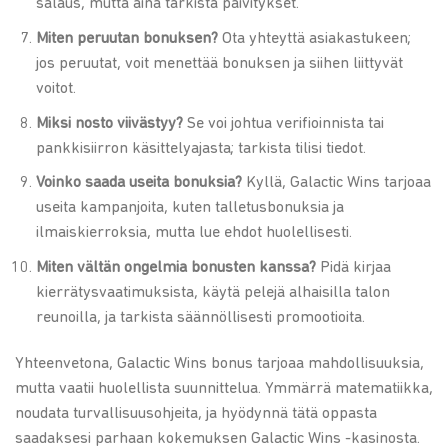
salaus, mutta aina tarkista päivitykset.
Miten peruutan bonuksen?
Ota yhteyttä asiakastukeen;
jos peruutat, voit menettää bonuksen ja siihen liittyvät
voitot.
Miksi nosto viivästyy?
Se voi johtua verifioinnista tai
pankkisiirron käsittelyajasta; tarkista tilisi tiedot.
Voinko saada useita bonuksia?
Kyllä, Galactic Wins tarjoaa
useita kampanjoita, kuten talletusbonuksia ja
ilmaiskierroksia, mutta lue ehdot huolellisesti.
Miten vältän ongelmia bonusten kanssa?
Pidä kirjaa
kierrätysvaatimuksista, käytä pelejä alhaisilla talon
reunoilla, ja tarkista säännöllisesti promootioita.
Yhteenvetona, Galactic Wins bonus tarjoaa mahdollisuuksia,
mutta vaatii huolellista suunnittelua. Ymmärrä matematiikka,
noudata turvallisuusohjeita, ja hyödynnä tätä oppasta
saadaksesi parhaan kokemuksen Galactic Wins -kasinosta.