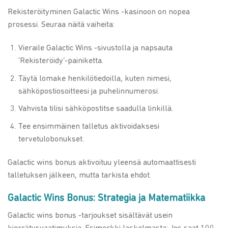
Rekisteröityminen Galactic Wins -kasinoon on nopea
prosessi. Seuraa näitä vaiheita:
Vieraile Galactic Wins -sivustolla ja napsauta
‘Rekisteröidy’-painiketta.
Täytä lomake henkilötiedoilla, kuten nimesi,
sähköpostiosoitteesi ja puhelinnumerosi.
Vahvista tilisi sähköpostitse saadulla linkillä.
Tee ensimmäinen talletus aktivoidaksesi
tervetulobonukset.
Galactic wins bonus aktivoituu yleensä automaattisesti
talletuksen jälkeen, mutta tarkista ehdot.
Galactic Wins Bonus: Strategia ja Matematiikka
Galactic wins bonus -tarjoukset sisältävät usein