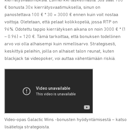
kierrätysvaatimuksia. Esimerkki laskelmasta: Jos saat 100
€ bonusta 30x kierrätysvaatimuksella, sinun on
panostettava 100 € * 30 = 3000 € ennen kuin voit nostaa
voittoja. Oletetaan, että pelaat kolikkopeliä, jossa RTP on
96%. Odotettu tappio kierrätyksen aikana on noin 3000 € * (1
– 0.96) = 120 €. Tämä tarkoittaa, että bonuksen todellinen
arvo voi olla alhaisempi kuin nimellisarvo. Strategisesti,
keskittyä peleihin, joilla on alhaiset talon reunat, kuten
blackjack tai videopoker, voi auttaa vähentämään riskiä.
Video-opas Galactic Wins -bonusten hyödyntämisestä – katso
lisätietoja strategioista.