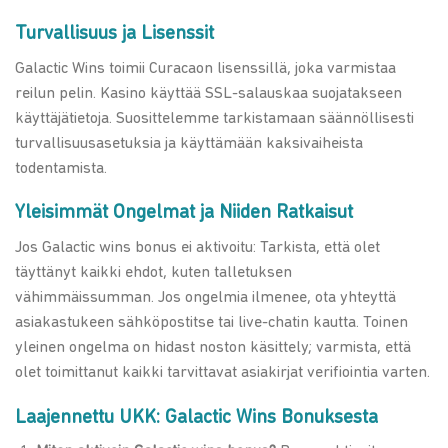
Turvallisuus ja Lisenssit
Galactic Wins toimii Curacaon lisenssillä, joka varmistaa
reilun pelin. Kasino käyttää SSL-salauskaa suojatakseen
käyttäjätietoja. Suosittelemme tarkistamaan säännöllisesti
turvallisuusasetuksia ja käyttämään kaksivaiheista
todentamista.
Yleisimmät Ongelmat ja Niiden Ratkaisut
Jos Galactic wins bonus ei aktivoitu: Tarkista, että olet
täyttänyt kaikki ehdot, kuten talletuksen
vähimmäissumman. Jos ongelmia ilmenee, ota yhteyttä
asiakastukeen sähköpostitse tai live-chatin kautta. Toinen
yleinen ongelma on hidast noston käsittely; varmista, että
olet toimittanut kaikki tarvittavat asiakirjat verifiointia varten.
Laajennettu UKK: Galactic Wins Bonuksesta