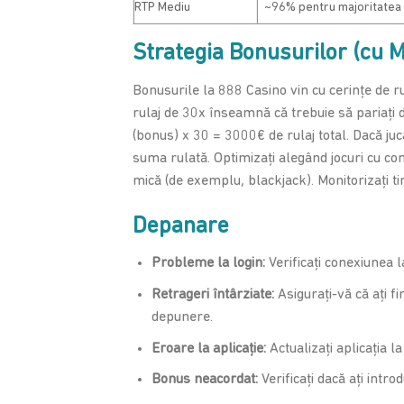
RTP Mediu
~96% pentru majoritatea sl
Strategia Bonusurilor (cu 
Bonusurile la 888 Casino vin cu cerințe de 
rulaj de 30x înseamnă că trebuie să pariați 
(bonus) x 30 = 3000€ de rulaj total. Dacă juc
suma rulată. Optimizați alegând jocuri cu contr
mică (de exemplu, blackjack). Monitorizați ti
Depanare
Probleme la login:
Verificați conexiunea l
Retrageri întârziate:
Asigurați-vă că ați f
depunere.
Eroare la aplicație:
Actualizați aplicația l
Bonus neacordat:
Verificați dacă ați intr