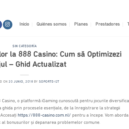
Inicio
Quiénes somos
Planes
Prestadores
SIN CATEGORÍA
or la 888 Casino: Cum să Optimizezi
ul – Ghid Actualizat
ED ON
20 JUNIO, 2018
BY
SOPORTE-I2T
8 Casino, o platformă iGaming cunoscută pentru jocurile diversifica
ghida prin procesele esențiale, de la înregistrare la strategii
 Accesați
https://888-casino.com.nl/
pentru a începe. Vom aborda
ic al bonusurilor și depanarea problemelor comune.