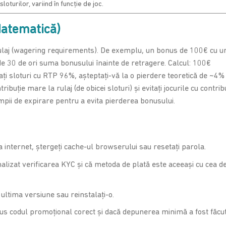
oturilor, variind în funcție de joc.
Matematică)
rulaj (wagering requirements). De exemplu, un bonus de 100€ cu u
de 30 de ori suma bonusului înainte de retragere. Calcul: 100€
ați sloturi cu RTP 96%, așteptați-vă la o pierdere teoretică de ~4%
ibuție mare la rulaj (de obicei sloturi) și evitați jocurile cu contrib
mpii de expirare pentru a evita pierderea bonusului.
a internet, ștergeți cache-ul browserului sau resetați parola.
inalizat verificarea KYC și că metoda de plată este aceeași cu cea d
a ultima versiune sau reinstalați-o.
odus codul promoțional corect și dacă depunerea minimă a fost făcut