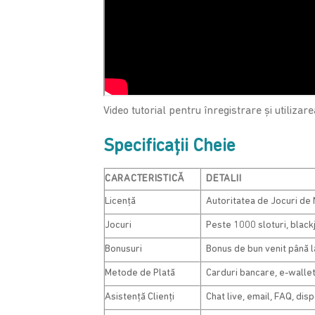
Video tutorial pentru înregistrare și utilizare
Specificații Cheie
CARACTERISTICĂ
DETALII
Licență
Autoritatea de Jocuri de N
Jocuri
Peste 1000 sloturi, blackj
Bonusuri
Bonus de bun venit până la
Metode de Plată
Carduri bancare, e-wallets
Asistență Clienți
Chat live, email, FAQ, disp