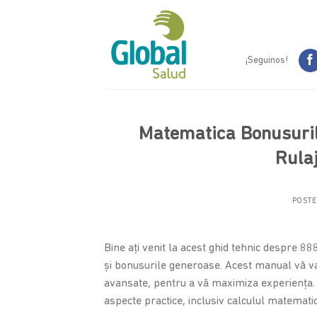
Saltar
al
contenido
¡Seguinos!
Matematica Bonusuril
Rulaj
POST
Bine ați venit la acest ghid tehnic despre 88
și bonusurile generoase. Acest manual vă va 
avansate, pentru a vă maximiza experiența.
aspecte practice, inclusiv calculul matemat