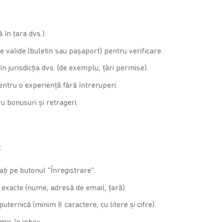
 în țara dvs.).
 valide (buletin sau pașaport) pentru verificare.
n jurisdicția dvs. (de exemplu, țări permise).
pentru o experiență fără întreruperi.
tru bonusuri și retrageri.
:
ați pe butonul “Înregistrare”.
exacte (nume, adresă de email, țară).
puternică (minim 8 caractere, cu litere și cifre).