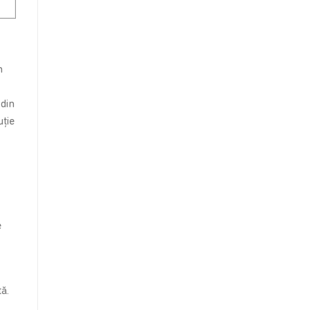
n
 din
uție
e
ă.