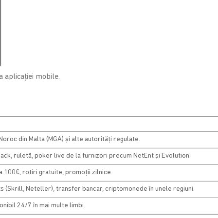
a aplicației mobile.
oroc din Malta (MGA) și alte autorități regulate.
ack, ruletă, poker live de la furnizori precum NetEnt și Evolution.
 100€, rotiri gratuite, promoții zilnice.
 (Skrill, Neteller), transfer bancar, criptomonede în unele regiuni.
onibil 24/7 în mai multe limbi.