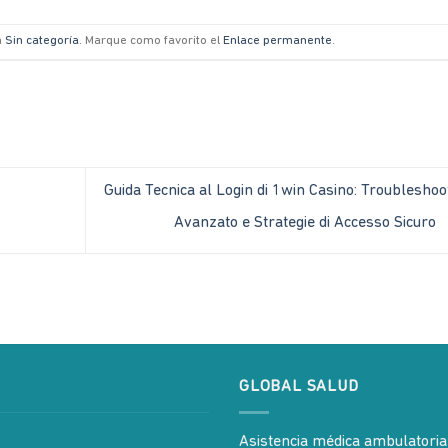
n
Sin categoría
. Marque como favorito el
Enlace permanente
.
Guida Tecnica al Login di 1win Casino: Troubleshoo
Avanzato e Strategie di Accesso Sicuro
GLOBAL SALUD
Asistencia médica ambulatoria 