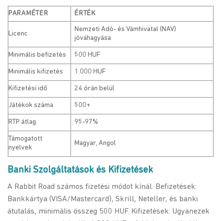
PARAMÉTER
ÉRTÉK
Nemzeti Adó- és Vámhivatal (NAV)
Licenc
jóváhagyása
Minimális befizetés
500 HUF
Minimális kifizetés
1.000 HUF
Kifizetési idő
24 órán belül
Játékok száma
500+
RTP átlag
95-97%
Támogatott
Magyar, Angol
nyelvek
Banki Szolgáltatások és Kifizetések
A Rabbit Road számos fizetési módot kínál. Befizetések:
Bankkártya (VISA/Mastercard), Skrill, Neteller, és banki
átutalás, minimális összeg 500 HUF. Kifizetések: Ugyanezek