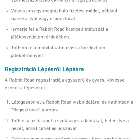
személyazonosító okmányt a regisztrációhoz.
Válasszon egy megbízható fizetési módot, például
bankkártyát vagy e-penztárat.
Ismerje fel a Rabbit Road licencelt státuszát a
játékosvédelem érdekében.
Töltsön le a mobilalkalmazást a hordozható
játékélményért.
Regisztráció Lépésről Lépésre
A Rabbit Road regisztrációja egyszerű és gyors. Kövesse
ezeket a lépéseket:
Látogasson el a Rabbit Road weboldalára, és kattintson a
“Regisztráció” gombra.
Töltse ki az űrlapot a szükséges adatokkal, beleértve a
nevét, email címét és jelszavát.