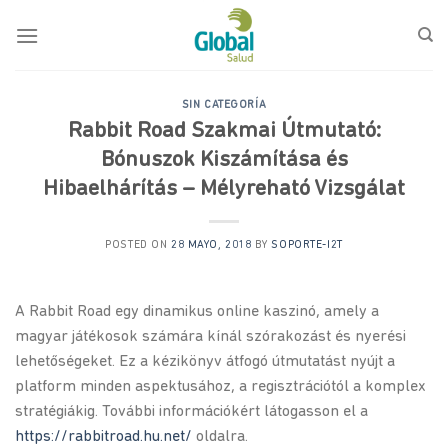
Saltar
al
contenido
SIN CATEGORÍA
Rabbit Road Szakmai Útmutató:
Bónuszok Kiszámítása és
Hibaelhárítás – Mélyreható Vizsgálat
POSTED ON
28 MAYO, 2018
BY
SOPORTE-I2T
A Rabbit Road egy dinamikus online kaszinó, amely a
magyar játékosok számára kínál szórakozást és nyerési
lehetőségeket. Ez a kézikönyv átfogó útmutatást nyújt a
platform minden aspektusához, a regisztrációtól a komplex
stratégiákig. További információkért látogasson el a
https://rabbitroad.hu.net/
oldalra.