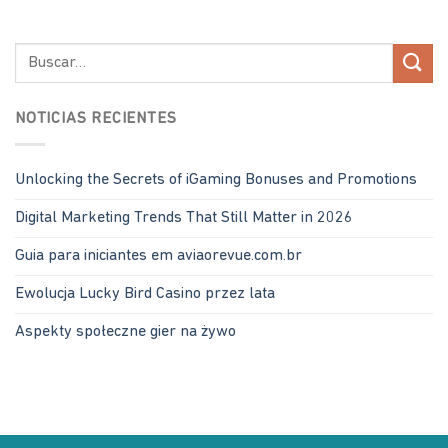
NOTICIAS RECIENTES
Unlocking the Secrets of iGaming Bonuses and Promotions
Digital Marketing Trends That Still Matter in 2026
Guia para iniciantes em aviaorevue.com.br
Ewolucja Lucky Bird Casino przez lata
Aspekty społeczne gier na żywo