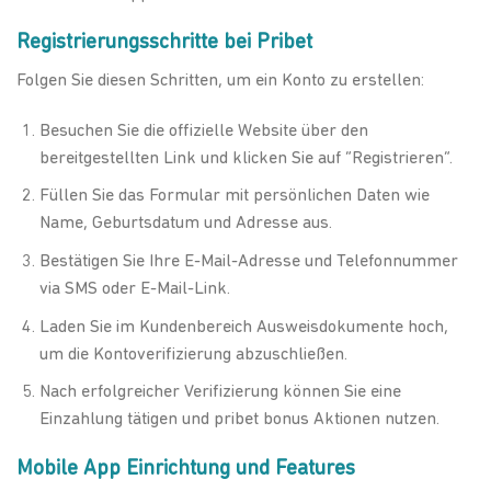
Registrierungsschritte bei Pribet
Folgen Sie diesen Schritten, um ein Konto zu erstellen:
Besuchen Sie die offizielle Website über den
bereitgestellten Link und klicken Sie auf “Registrieren”.
Füllen Sie das Formular mit persönlichen Daten wie
Name, Geburtsdatum und Adresse aus.
Bestätigen Sie Ihre E-Mail-Adresse und Telefonnummer
via SMS oder E-Mail-Link.
Laden Sie im Kundenbereich Ausweisdokumente hoch,
um die Kontoverifizierung abzuschließen.
Nach erfolgreicher Verifizierung können Sie eine
Einzahlung tätigen und pribet bonus Aktionen nutzen.
Mobile App Einrichtung und Features