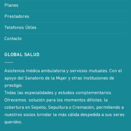
Planes
Prestadores
Telefonos Útiles
Contacto
GLOBAL SALUD
Asistencia médica ambulatoria y servicios mutuales. Con el
apoyo del Sanatorio de la Mujer y otras Instituciones de
prestigio.
Todas las especialidades y estudios complementarios.
Ofrecemos solución para los momentos difíciles: la
cobertura en Sepelio, Sepultura o Cremación, permitiendo a
nuestros socios brindar la más cálida despedida a sus seres
queridos.