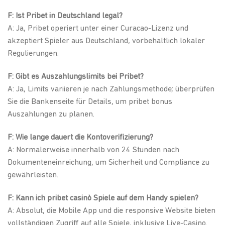
F: Ist Pribet in Deutschland legal?
A: Ja, Pribet operiert unter einer Curacao-Lizenz und
akzeptiert Spieler aus Deutschland, vorbehaltlich lokaler
Regulierungen.
F: Gibt es Auszahlungslimits bei Pribet?
A: Ja, Limits variieren je nach Zahlungsmethode; überprüfen
Sie die Bankenseite für Details, um pribet bonus
Auszahlungen zu planen.
F: Wie lange dauert die Kontoverifizierung?
A: Normalerweise innerhalb von 24 Stunden nach
Dokumenteneinreichung, um Sicherheit und Compliance zu
gewährleisten.
F: Kann ich pribet casinò Spiele auf dem Handy spielen?
A: Absolut, die Mobile App und die responsive Website bieten
vollständigen Zugriff auf alle Spiele, inklusive Live-Casino.