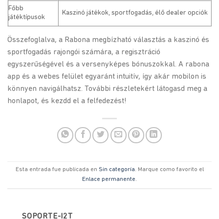
Főbb
Kaszinó játékok, sportfogadás, élő dealer opciók
játéktípusok
Összefoglalva, a Rabona megbízható választás a kaszinó és
sportfogadás rajongói számára, a regisztráció
egyszerűségével és a versenyképes bónuszokkal. A rabona
app és a webes felület egyaránt intuitív, így akár mobilon is
könnyen navigálhatsz. További részletekért látogasd meg a
honlapot, és kezdd el a felfedezést!
Esta entrada fue publicada en
Sin categoría
. Marque como favorito el
Enlace permanente
.
SOPORTE-I2T