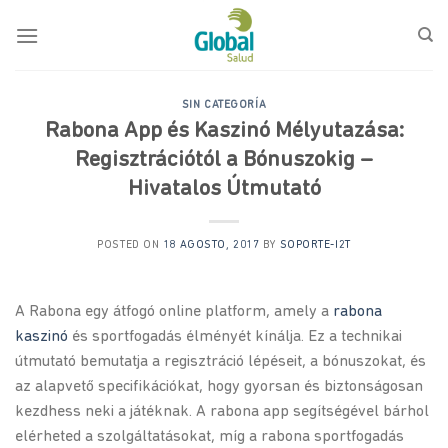
Saltar
al
contenido
SIN CATEGORÍA
Rabona App és Kaszinó Mélyutazása:
Regisztrációtól a Bónuszokig –
Hivatalos Útmutató
POSTED ON
18 AGOSTO, 2017
BY
SOPORTE-I2T
A Rabona egy átfogó online platform, amely a
rabona
kaszinó
és sportfogadás élményét kínálja. Ez a technikai
útmutató bemutatja a regisztráció lépéseit, a bónuszokat, és
az alapvető specifikációkat, hogy gyorsan és biztonságosan
kezdhess neki a játéknak. A rabona app segítségével bárhol
elérheted a szolgáltatásokat, míg a rabona sportfogadás