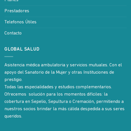
Prestadores
Telefonos Útiles
Contacto
GLOBAL SALUD
Asistencia médica ambulatoria y servicios mutuales. Con el
apoyo del Sanatorio de la Mujer y otras Instituciones de
prestigio.
Todas las especialidades y estudios complementarios.
Ofrecemos solución para los momentos difíciles: la
cobertura en Sepelio, Sepultura o Cremación, permitiendo a
nuestros socios brindar la más cálida despedida a sus seres
queridos.