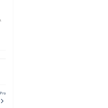
e.
 Pro