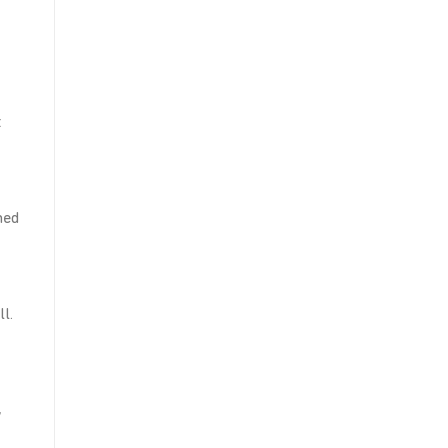
t
med
l.
,