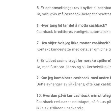
5. Er det omsetningskrav knyttet til cashba
Ja, vanligvis må cashback-beløpet omsettes m
6. Hvor lang tid tar det å motta cashback?
Cashback kreditteres vanligvis automatisk in
7. Hva skjer hvis jeg ikke mottar cashback?
Kontakt kundestøtte med detaljer om dine tra
8. Er Lilibet casino trygt for norske spillere
Ja, med Curacao-lisens og sikkerhetstiltak s
9. Kan jeg kombinere cashback med andre 
Dette avhenger av vilkårene; ofte kan cas
10. Hvordan påvirker cashback min strategi 
Cashback reduserer nettotapet, så fokus p
ikke øk risikoen unødvendig.