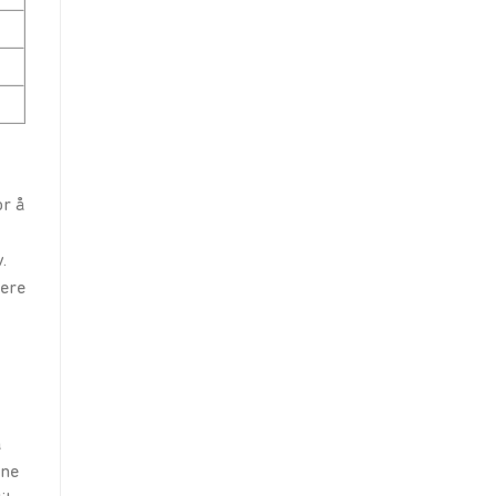
or å
.
sere
å
ene