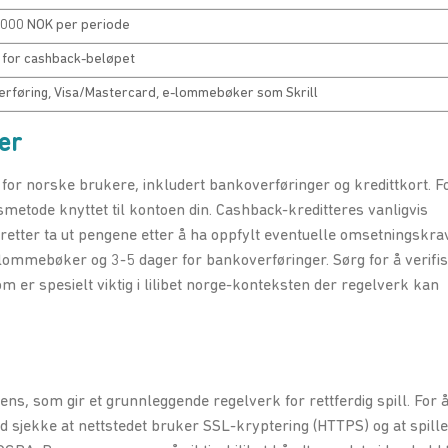
5000 NOK per periode
 for cashback-beløpet
rføring, Visa/Mastercard, e-lommebøker som Skrill
er
er for norske brukere, inkludert bankoverføringer og kredittkort. F
metode knyttet til kontoen din. Cashback-kreditteres vanligvis
eretter ta ut pengene etter å ha oppfylt eventuelle omsetningskrav
-lommebøker og 3-5 dager for bankoverføringer. Sørg for å verifi
m er spesielt viktig i lilibet norge-konteksten der regelverk kan
ens, som gir et grunnleggende regelverk for rettferdig spill. For 
ltid sjekke at nettstedet bruker SSL-kryptering (HTTPS) og at spill